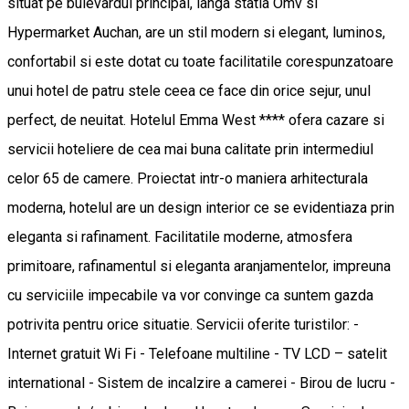
situat pe bulevardul principal, langa statia Omv si
Hypermarket Auchan, are un stil modern si elegant, luminos,
confortabil si este dotat cu toate facilitatile corespunzatoare
unui hotel de patru stele ceea ce face din orice sejur, unul
perfect, de neuitat. Hotelul Emma West **** ofera cazare si
servicii hoteliere de cea mai buna calitate prin intermediul
celor 65 de camere. Proiectat intr-o maniera arhitecturala
moderna, hotelul are un design interior ce se evidentiaza prin
eleganta si rafinament. Facilitatile moderne, atmosfera
primitoare, rafinamentul si eleganta aranjamentelor, impreuna
cu serviciile impecabile va vor convinge ca suntem gazda
potrivita pentru orice situatie. Servicii oferite turistilor: -
Internet gratuit Wi Fi - Telefoane multiline - TV LCD – satelit
international - Sistem de incalzire a camerei - Birou de lucru -