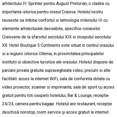
arhitectului Fr. Sprinter pentru August Pretorian, o cladire cu
importanta istorica pentru orasul Craiova. Hotelul nostru
reuseste sa imbine confortul si tehnologia mileniului III cu
elemente arhitecturale deosebite, specifice conacelor
Craiovene de la sfarsitul secolului XIX si inceputul secolului
XX. Hotel Boutique 5 Continents este situat in centrul orasului
si a regiunii istorice Oltenia, in proximitatea principalelor
institutii si obiective turistice ale orasului. Hotelul dispune de
parcare privata gratuita supravegheata video, precum si alte
facilitati: acces la internet WiFi, sala de conferinta dotata cu
video proiector, scanner si imprimanta, sala de sport cu acces
gratuit pentru toti oaspetii hotelului, Bar & Lounge, receptie
24/24, camera pentru bagaje. Hotelul are restaurant, recepţie
deschisă nonstop, room service şi acces gratuit la internet