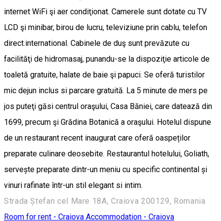
internet WiFi şi aer condiţionat. Camerele sunt dotate cu TV
LCD şi minibar, birou de lucru, televiziune prin cablu, telefon
direct.international. Cabinele de duş sunt prevăzute cu
facilităţi de hidromasaj, punandu-se la dispoziţie articole de
toaletă gratuite, halate de baie şi papuci. Se oferă turistilor
mic dejun inclus si parcare gratuită. La 5 minute de mers pe
jos puteţi găsi centrul oraşului, Casa Băniei, care datează din
1699, precum şi Grădina Botanică a oraşului. Hotelul dispune
de un restaurant recent inaugurat care oferă oaspeților
preparate culinare deosebite. Restaurantul hotelului, Goliath,
servește preparate dintr-un meniu cu specific continental și
vinuri rafinate într-un stil elegant si intim.
Strada Ștefan cel Mare 18A, Craiova 200129, Romania
Room for rent - Craiova
Accommodation - Craiova