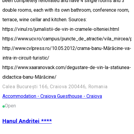
been completely renovated and have 4 single rooms and 3
double rooms, each with its own bathroom, conference room,
terrace, wine cellar and kitchen. Sources:
https://vinul.ro/jurnalistii-de-vin-in-cramele-olteniei.html
https://www.ucv.ro/campus/puncte_de_atractie/vila_mircea/p
http://www.cvlpress.ro/10.05.2012/crama-banu-Mărăcine-va-
intra-in-circuit-turistic/
https://www.xaaranovack.com/degustare-de-vin-la-statiunea-
didactica-banu-Mărăcine/
Calea București 166, Craiova 200446, Romania
Accommodation - Craiova
Guesthouse - Craiova
Open
Hanul Andritei ****