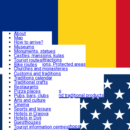
Sign In
Sign Up Free
Dolj & Craiova
About
Map
Attractions
How to arrive?
Recommendations
Museums
Tourist attractions
Monuments, statues
Routes
News
Castles, mansions, kulas
Architectural attractions
Tourist routes
Natural attractions, Protected areas
Bike routes
Customs, Traditions
Churches and monasteries
Română
Archaeological sites
Customs and traditions
Parks and gardens
Traditions calendar
Food & Drinks
Traditional crafts
Traditional cuisine
Restaurants
Wineries and vineyards
Pizza places
Leisure & Fun
Local manufacturers and traditional products
Pubs, bars, clubs
Cafes and teahouses
Arts and culture
Sweets and ice cream
Cinema
Accommodation
Fast-food
Sports and leisure
Horse riding
Hotels in Craiova
Swimming pools
Hotels in Dolj
Useful
Zoo
Guesthouses
Shopping, souvenirs, bookshops
Villas
Tourist information centres