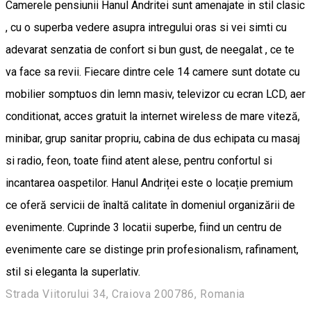
Camerele pensiunii Hanul Andritei sunt amenajate in stil clasic
, cu o superba vedere asupra intregului oras si vei simti cu
adevarat senzatia de confort si bun gust, de neegalat , ce te
va face sa revii. Fiecare dintre cele 14 camere sunt dotate cu
mobilier somptuos din lemn masiv, televizor cu ecran LCD, aer
conditionat, acces gratuit la internet wireless de mare viteză,
minibar, grup sanitar propriu, cabina de dus echipata cu masaj
si radio, feon, toate fiind atent alese, pentru confortul si
incantarea oaspetilor. Hanul Andriței este o locație premium
ce oferă servicii de înaltă calitate în domeniul organizării de
evenimente. Cuprinde 3 locatii superbe, fiind un centru de
evenimente care se distinge prin profesionalism, rafinament,
stil si eleganta la superlativ.
Strada Viitorului 34, Craiova 200786, Romania