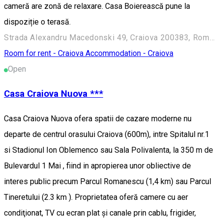
cameră are zonă de relaxare. Casa Boierească pune la
dispoziție o terasă.
Strada Alexandru Macedonski 49, Craiova 200383, Romania
Room for rent - Craiova
Accommodation - Craiova
Open
Casa Craiova Nuova ***
Casa Craiova Nuova ofera spatii de cazare moderne nu
departe de centrul orasului Craiova (600m), intre Spitalul nr.1
si Stadionul Ion Oblemenco sau Sala Polivalenta, la 350 m de
Bulevardul 1 Mai , fiind in apropierea unor obliective de
interes public precum Parcul Romanescu (1,4 km) sau Parcul
Tineretului (2.3 km ). Proprietatea oferă camere cu aer
condiţionat, TV cu ecran plat și canale prin cablu, frigider,