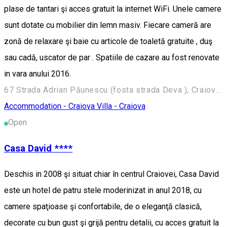
plase de tantari şi acces gratuit la internet WiFi. Unele camere
sunt dotate cu mobilier din lemn masiv. Fiecare cameră are
zonă de relaxare şi baie cu articole de toaletă gratuite , duş
sau cadă, uscator de par . Spatiile de cazare au fost renovate
in vara anului 2016.
67 Strada Adrian Păunescu (fosta strada Deva ), Craiova 200639, Romania
Accommodation - Craiova
Villa - Craiova
Open
Casa David ****
Deschis in 2008 şi situat chiar în centrul Craiovei, Casa David
este un hotel de patru stele moderinizat in anul 2018, cu
camere spaţioase şi confortabile, de o eleganţă clasică,
decorate cu bun gust şi grijă pentru detalii, cu acces gratuit la