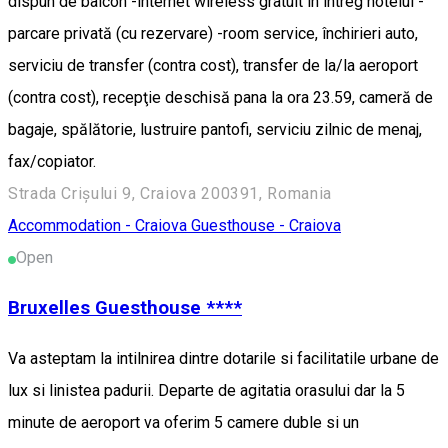
dispun de balcon -internet wireless gratuit în întreg hotelul -
parcare privată (cu rezervare) -room service, închirieri auto,
serviciu de transfer (contra cost), transfer de la/la aeroport
(contra cost), recepţie deschisă pana la ora 23.59, cameră de
bagaje, spălătorie, lustruire pantofi, serviciu zilnic de menaj,
fax/copiator.
Strada Crișului 9, Craiova 200391, Romania
Accommodation - Craiova
Guesthouse - Craiova
Open
Bruxelles Guesthouse ****
Va asteptam la intilnirea dintre dotarile si facilitatile urbane de
lux si linistea padurii. Departe de agitatia orasului dar la 5
minute de aeroport va oferim 5 camere duble si un