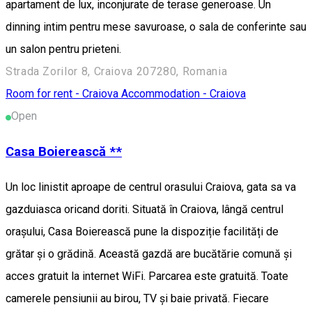
apartament de lux, inconjurate de terase generoase. Un
dinning intim pentru mese savuroase, o sala de conferinte sau
un salon pentru prieteni.
Strada Zorilor 8, Craiova 207280, Romania
Room for rent - Craiova
Accommodation - Craiova
Open
Casa Boierească **
Un loc linistit aproape de centrul orasului Craiova, gata sa va
gazduiasca oricand doriti. Situată în Craiova, lângă centrul
orașului, Casa Boierească pune la dispoziție facilități de
grătar și o grădină. Această gazdă are bucătărie comună și
acces gratuit la internet WiFi. Parcarea este gratuită. Toate
camerele pensiunii au birou, TV și baie privată. Fiecare