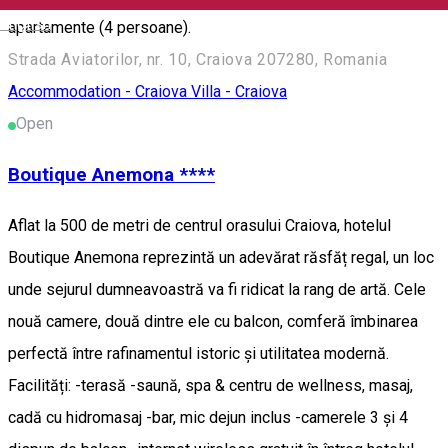
English
apartamente (4 persoane).
Strada Aviatorilor, nr. 10, Craiova 207280, Romania
Accommodation - Craiova
Villa - Craiova
Open
Boutique Anemona ****
Aflat la 500 de metri de centrul orasului Craiova, hotelul
Boutique Anemona reprezintă un adevărat răsfăț regal, un loc
unde sejurul dumneavoastră va fi ridicat la rang de artă. Cele
nouă camere, două dintre ele cu balcon, comferă îmbinarea
perfectă între rafinamentul istoric și utilitatea modernă.
Facilități: -terasă -saună, spa & centru de wellness, masaj,
cadă cu hidromasaj -bar, mic dejun inclus -camerele 3 și 4