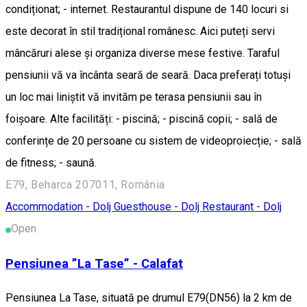
condiționat; - internet. Restaurantul dispune de 140 locuri si
este decorat în stil tradițional românesc. Aici puteți servi
mâncăruri alese și organiza diverse mese festive. Taraful
pensiunii vă va încânta seară de seară. Daca preferați totuși
un loc mai liniștit vă invităm pe terasa pensiunii sau în
foișoare. Alte facilități: - piscină; - piscină copii; - sală de
conferințe de 20 persoane cu sistem de videoproiecție; - sală
de fitness; - saună.
E79, Beharca 207011, România
Accommodation - Dolj
Guesthouse - Dolj
Restaurant - Dolj
Open
Pensiunea ”La Tase” - Calafat
Pensiunea La Tase, situată pe drumul E79(DN56) la 2 km de