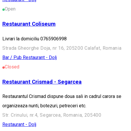
Open
Restaurant Coliseum
Livrari la domiciliu 0765906998
Strada Gheorghe Doja, nr 16, 205200 Calafat, Romania
Bar / Pub
Restaurant - Dolj
Closed
Restaurant Crismad - Segarcea
Restaurantul Crismad dispune doua sali in cadrul carora se
organizeaza nunti, botezuri, petreceri etc.
Str. Crinului, nr.4, Segarcea, Romania, 205400
Restaurant - Dolj