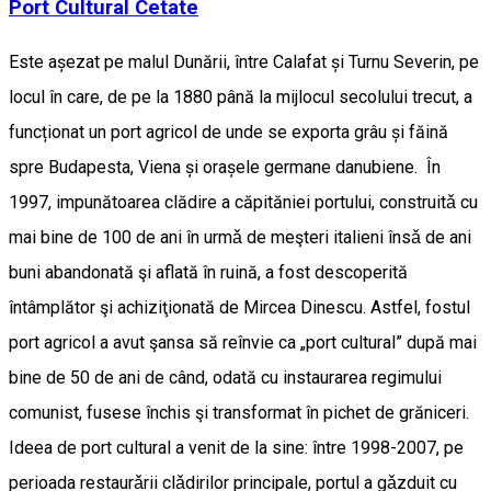
Port Cultural Cetate
Este așezat pe malul Dunării, între Calafat și Turnu Severin, pe
locul în care, de pe la 1880 până la mijlocul secolului trecut, a
funcționat un port agricol de unde se exporta grâu și făină
spre Budapesta, Viena și orașele germane danubiene. În
1997, impunătoarea clădire a căpităniei portului, construitǎ cu
mai bine de 100 de ani în urmǎ de meşteri italieni însǎ de ani
buni abandonată şi aflată în ruină, a fost descoperită
întâmplător şi achiziţionată de Mircea Dinescu. Astfel, fostul
port agricol a avut şansa să reînvie ca „port cultural” după mai
bine de 50 de ani de când, odată cu instaurarea regimului
comunist, fusese închis şi transformat în pichet de grăniceri.
Ideea de port cultural a venit de la sine: între 1998-2007, pe
perioada restaurǎrii clǎdirilor principale, portul a gǎzduit cu