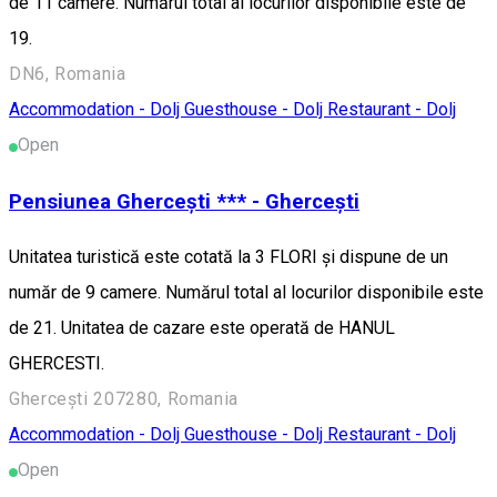
de 11 camere. Numărul total al locurilor disponibile este de
19.
DN6, Romania
Accommodation - Dolj
Guesthouse - Dolj
Restaurant - Dolj
Open
Pensiunea Ghercești *** - Ghercești
Unitatea turistică este cotată la 3 FLORI și dispune de un
număr de 9 camere. Numărul total al locurilor disponibile este
de 21. Unitatea de cazare este operată de HANUL
GHERCESTI.
Ghercești 207280, Romania
Accommodation - Dolj
Guesthouse - Dolj
Restaurant - Dolj
Open