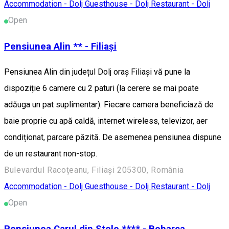
Accommodation - Dolj
Guesthouse - Dolj
Restaurant - Dolj
Open
Pensiunea Alin ** - Filiași
Pensiunea Alin din județul Dolj oraș Filiași vă pune la
dispoziție 6 camere cu 2 paturi (la cerere se mai poate
adăuga un pat suplimentar). Fiecare camera beneficiază de
baie proprie cu apă caldă, internet wireless, televizor, aer
condiționat, parcare păzită. De asemenea pensiunea dispune
de un restaurant non-stop.
Bulevardul Racoțeanu, Filiași 205300, România
Accommodation - Dolj
Guesthouse - Dolj
Restaurant - Dolj
Open
Pensiunea Carul din Stele **** - Beharca