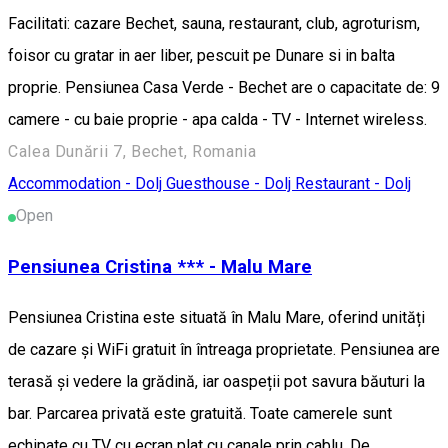
Facilitati: cazare Bechet, sauna, restaurant, club, agroturism,
foisor cu gratar in aer liber, pescuit pe Dunare si in balta
proprie. Pensiunea Casa Verde - Bechet are o capacitate de: 9
camere - cu baie proprie - apa calda - TV - Internet wireless.
Calea Dunării 7, Bechet, Romania
Accommodation - Dolj
Guesthouse - Dolj
Restaurant - Dolj
Open
Pensiunea Cristina *** - Malu Mare
Pensiunea Cristina este situată în Malu Mare, oferind unități
de cazare și WiFi gratuit în întreaga proprietate. Pensiunea are
terasă și vedere la grădină, iar oaspeții pot savura băuturi la
bar. Parcarea privată este gratuită. Toate camerele sunt
echipate cu TV cu ecran plat cu canale prin cablu. De