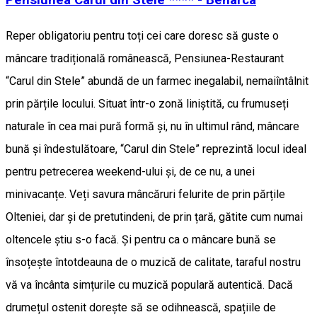
Reper obligatoriu pentru toți cei care doresc să guste o
mâncare tradițională românească, Pensiunea-Restaurant
“Carul din Stele” abundă de un farmec inegalabil, nemaiîntâlnit
prin părțile locului. Situat într-o zonă liniștită, cu frumuseți
naturale în cea mai pură formă și, nu în ultimul rând, mâncare
bună și îndestulătoare, “Carul din Stele” reprezintă locul ideal
pentru petrecerea weekend-ului și, de ce nu, a unei
minivacanțe. Veți savura mâncăruri felurite de prin părțile
Olteniei, dar și de pretutindeni, de prin țară, gătite cum numai
oltencele știu s-o facă. Și pentru ca o mâncare bună se
însoțește întotdeauna de o muzică de calitate, taraful nostru
vă va încânta simțurile cu muzică populară autentică. Dacă
drumețul ostenit dorește să se odihnească, spațiile de