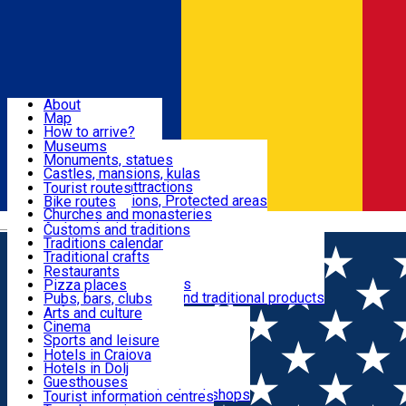
Sign In
Sign Up Free
Dolj & Craiova
About
Map
Attractions
How to arrive?
Recommendations
Museums
Tourist attractions
Monuments, statues
Routes
News
Castles, mansions, kulas
Architectural attractions
Tourist routes
Natural attractions, Protected areas
Bike routes
Customs, Traditions
Churches and monasteries
Română
Archaeological sites
Customs and traditions
Parks and gardens
Traditions calendar
Food & Drinks
Traditional crafts
Traditional cuisine
Restaurants
Wineries and vineyards
Pizza places
Leisure & Fun
Local manufacturers and traditional products
Pubs, bars, clubs
Cafes and teahouses
Arts and culture
Sweets and ice cream
Cinema
Accommodation
Fast-food
Sports and leisure
Horse riding
Hotels in Craiova
Swimming pools
Hotels in Dolj
Useful
Zoo
Guesthouses
Shopping, souvenirs, bookshops
Villas
Tourist information centres