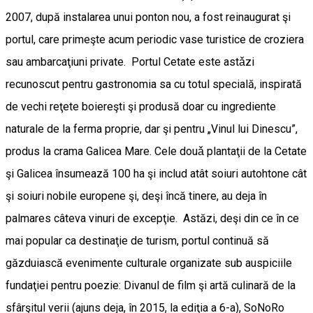
2007, după instalarea unui ponton nou, a fost reinaugurat şi
portul, care primeşte acum periodic vase turistice de croziera
sau ambarcaţiuni private. Portul Cetate este astǎzi
recunoscut pentru gastronomia sa cu totul specială, inspirată
de vechi reţete boiereşti şi produsă doar cu ingrediente
naturale de la ferma proprie, dar şi pentru „Vinul lui Dinescu”,
produs la crama Galicea Mare. Cele douǎ plantaţii de la Cetate
şi Galicea însumează 100 ha şi includ atât soiuri autohtone cât
şi soiuri nobile europene şi, deşi încă tinere, au deja în
palmares câteva vinuri de excepţie. Astăzi, deşi din ce în ce
mai popular ca destinaţie de turism, portul continuă să
găzduiască evenimente culturale organizate sub auspiciile
fundaţiei pentru poezie: Divanul de film şi artă culinară de la
sfârşitul verii (ajuns deja, în 2015, la ediţia a 6-a), SoNoRo