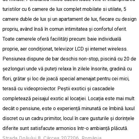
turistilor cu 6 camere de lux complet mobilate si utilate, 5
camere duble de lux și un apartament de lux, fiecare cu design
propriu, având însă în comun intimitatea și confortul oferit.
Toate camerele oferă facilități precum: baie individuală
proprie, aer condiționat, televizor LCD și internet wireless.
Pensiunea dispune de bar deschis non-stop, piscină cu 20 de
șezlonguri unde vă puteți relaxa în zilele însorite, gradină cu
flori, grătar și loc de joacă special amenajat pentru cei mici,
terasă cu videoproiector. Peștii exotici și cascadele
completează peisajul exotic al locației. Locația este mai mult
decât o pensiune, este o experiență minunată ce îmbină luxul
discret cu un cadru primitor, locul în care gusturile și dorințele
diferite sunt satisfacute armonios într-o ambianță plăcută.
Strada Doljului 8, Cârcea 207206, România