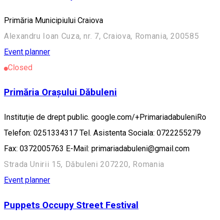
Primăria Municipiului Craiova
Alexandru Ioan Cuza, nr. 7, Craiova, Romania, 200585
Event planner
Closed
Primăria Orașului Dăbuleni
Instituție de drept public. google.com/+PrimariadabuleniRo
Telefon: 0251334317 Tel. Asistenta Sociala: 0722255279
Fax: 0372005763 E-Mail: primariadabuleni@gmail.com
Strada Unirii 15, Dăbuleni 207220, Romania
Event planner
Puppets Occupy Street Festival