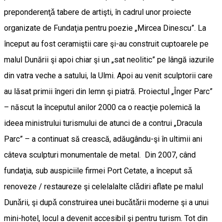
preponderenţǎ tabere de artişti, în cadrul unor proiecte
organizate de Fundaţia pentru poezie „Mircea Dinescu”. La
început au fost ceramiştii care şi-au construit cuptoarele pe
malul Dunării şi apoi chiar şi un „sat neolitic” pe lângă iazurile
din vatra veche a satului, la Ulmi. Apoi au venit sculptorii care
au lăsat primii îngeri din lemn şi piatră. Proiectul „Înger Parc”
– născut la începutul anilor 2000 ca o reacţie polemică la
ideea ministrului turismului de atunci de a contrui „Dracula
Parc” – a continuat să crească, adăugându-şi în ultimii ani
câteva sculpturi monumentale de metal. Din 2007, când
fundaţia, sub auspiciile firmei Port Cetate, a început sǎ
renoveze / restaureze şi celelalalte clǎdiri aflate pe malul
Dunǎrii, şi dupǎ construirea unei bucǎtǎrii moderne şi a unui
mini-hotel, locul a devenit accesibil şi pentru turism. Tot din