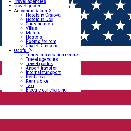
Motels
Travel agencies
Hostels
Travel guides
Rooms for rent
Airport transfer
Accommodation
Home
PLACES
Chalet, Camping
Internal transport
Hotels in Craiova
Rent a car
Hotels in Dolj
Rent a bike
Guesthouses
Places
Taxi
Villas
Electric car charging
Motels
Hostels
Rooms for rent
Event planner
Chalet, Camping
Useful
Tourist information centres
KONYA lake
Travel agencies
Travel guides
Airport transfer
Internal transport
Prunet, Romania nr 1
Rent a car
Rent a bike
Restaurant - Dolj
Taxi
Electric car charging
Open
Lacul Vrăjitorilor
Lacul Vrajitorilor este o locatie de agrement, evenimente