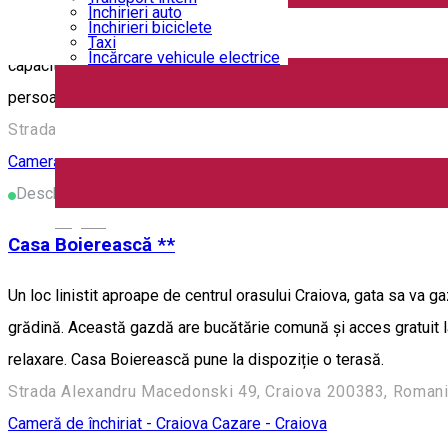
Închirieri auto
Închirieri biciclete
Locatia noastra situata in zona aeroportului din Craiova, strada
Taxi
Încărcare vehicule electrice
capacitate mare pentru organizarea de evenimente. CAZAREA se 
persoane).
Strada Aviatorilor, nr. 10, Craiova 207280, Romania
Cameră de închiriat - Craiova
Cazare - Craiova
Deschis
English
Casa Boierească **
Un loc linistit aproape de centrul orasului Craiova, gata sa va ga
grădină. Această gazdă are bucătărie comună și acces gratuit la
relaxare. Casa Boierească pune la dispoziție o terasă.
Strada Alexandru Macedonski 49, Craiova 200383, Roman
Cameră de închiriat - Craiova
Cazare - Craiova