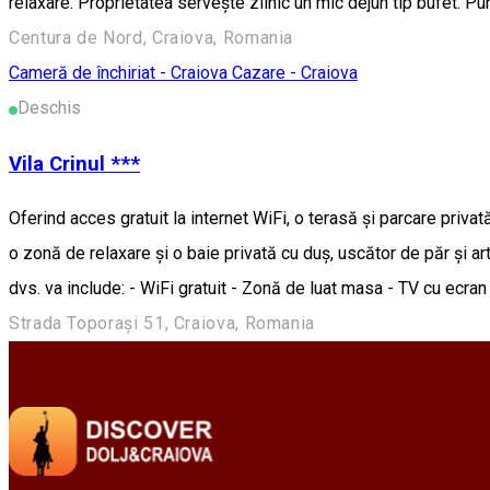
relaxare. Proprietatea serveşte zilnic un mic dejun tip bufet. Pu
Centura de Nord, Craiova, Romania
Cameră de închiriat - Craiova
Cazare - Craiova
Deschis
Vila Crinul ***
Oferind acces gratuit la internet WiFi, o terasă şi parcare privat
o zonă de relaxare şi o baie privată cu duş, uscător de păr şi arti
dvs. va include: - WiFi gratuit - Zonă de luat masa - TV cu ecran
Strada Toporași 51, Craiova, Romania