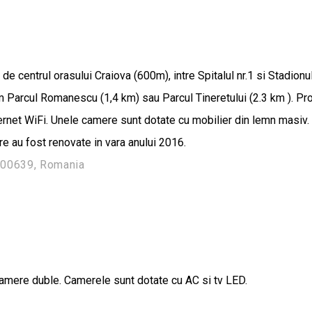
 centrul orasului Craiova (600m), intre Spitalul nr.1 si Stadion
um Parcul Romanescu (1,4 km) sau Parcul Tineretului (2.3 km ). Pro
 internet WiFi. Unele camere sunt dotate cu mobilier din lemn masiv
are au fost renovate in vara anului 2016.
 200639, Romania
camere duble. Camerele sunt dotate cu AC si tv LED.