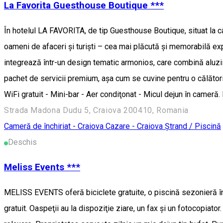
La Favorita Guesthouse Boutique ***
În hotelul LA FAVORITA, de tip Guesthouse Boutique, situat la câț
oameni de afaceri şi turişti – cea mai plăcută și memorabilă exp
integrează într-un design tematic armonios, care combină aluzii
pachet de servicii premium, așa cum se cuvine pentru o călătorie
WiFi gratuit - Mini-bar - Aer condiţonat - Micul dejun în cameră. P
Strada Madona Dudu 5, Craiova 200410, Romania
Cameră de închiriat - Craiova
Cazare - Craiova
Ștrand / Piscină
Deschis
Meliss Events ***
MELISS EVENTS oferă biciclete gratuite, o piscină sezonieră în a
gratuit. Oaspeţii au la dispoziţie ziare, un fax şi un fotocopia