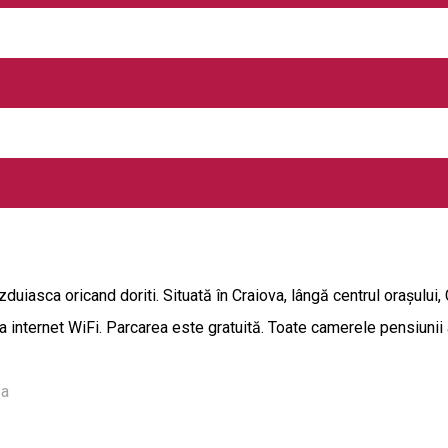
 Aviatorilor numarul 10 va pune la dispozitie 2 saloane moderne, u
va face in camere (2 persoane) de *** stele cu baie proprie, pl
zduiasca oricand doriti. Situată în Craiova, lângă centrul orașului,
 internet WiFi. Parcarea este gratuită. Toate camerele pensiunii 
ia