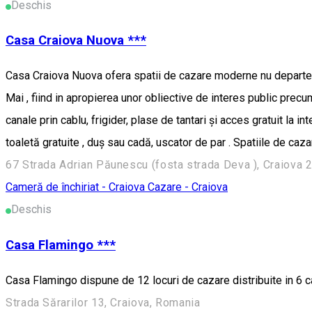
Deschis
Casa Craiova Nuova ***
Casa Craiova Nuova ofera spatii de cazare moderne nu departe de
Mai , fiind in apropierea unor obliective de interes public prec
canale prin cablu, frigider, plase de tantari şi acces gratuit la
toaletă gratuite , duş sau cadă, uscator de par . Spatiile de caz
67 Strada Adrian Păunescu (fosta strada Deva ), Craiova
Cameră de închiriat - Craiova
Cazare - Craiova
Deschis
Casa Flamingo ***
Casa Flamingo dispune de 12 locuri de cazare distribuite in 6 
Strada Sărarilor 13, Craiova, Romania