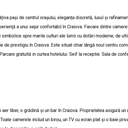
iva pași de centrul orașului, eleganța discretă, luxul și rafiname
eriență a unui sejur confortabil în Craiova. Fiecare dintre camere
 simbolice spre marile culturi ale lumii cu dotări moderne, de ul
 de prestigiu în Craiova. Este situat chiar lângă noul centru com
arcare gratuită in curtea hotelului. Seif la receptie. Sala de confe
er liber, o grădină şi un bar în Craiova. Proprietatea asigură un
tor. Toate camerele includ un birou, un TV cu ecran plat şi o baie