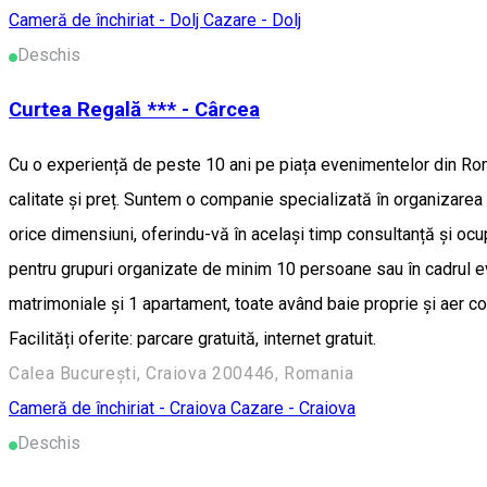
Cameră de închiriat - Dolj
Cazare - Dolj
Deschis
Curtea Regală *** - Cârcea
Cu o experiență de peste 10 ani pe piața evenimentelor din Roma
calitate și preț. Suntem o companie specializată în organizarea 
orice dimensiuni, oferindu-vă în același timp consultanță și oc
pentru grupuri organizate de minim 10 persoane sau în cadrul e
matrimoniale și 1 apartament, toate având baie proprie și aer c
Facilități oferite: parcare gratuită, internet gratuit.
Calea București, Craiova 200446, Romania
Cameră de închiriat - Craiova
Cazare - Craiova
Deschis