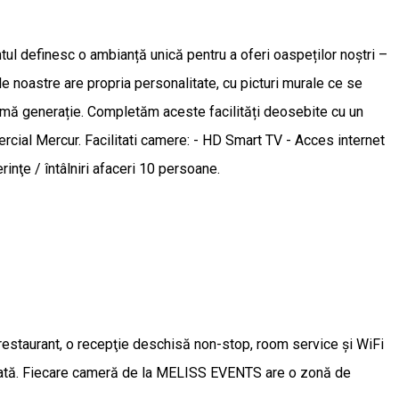
ntul definesc o ambianță unică pentru a oferi oaspeților noștri –
le noastre are propria personalitate, cu picturi murale ce se
timă generație. Completăm aceste facilități deosebite cu un
ercial Mercur. Facilitati camere: - HD Smart TV - Acces internet
rinţe / întâlniri afaceri 10 persoane.
 restaurant, o recepţie deschisă non-stop, room service şi WiFi
 privată. Fiecare cameră de la MELISS EVENTS are o zonă de