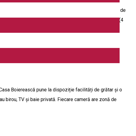
nul pentru copii (cu echipament adecvat de joaca) si altul de
asma TV si internet WI-FI. (11 camere) si 4 apartamente (4
 Casa Boierească pune la dispoziție facilități de grătar și o
au birou, TV și baie privată. Fiecare cameră are zonă de