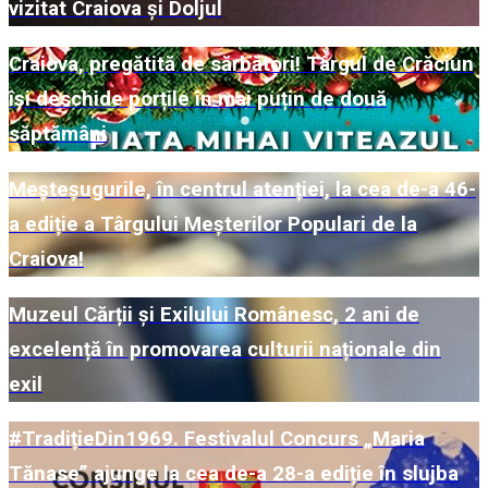
vizitat Craiova și Doljul
Craiova, pregătită de sărbători! Târgul de Crăciun
își deschide porțile în mai puțin de două
săptămâni
Meșteșugurile, în centrul atenției, la cea de-a 46-
a ediție a Târgului Meșterilor Populari de la
Craiova!
Muzeul Cărții și Exilului Românesc, 2 ani de
excelență în promovarea culturii naționale din
exil
#TradițieDin1969. Festivalul Concurs „Maria
Tănase” ajunge la cea de-a 28-a ediție în slujba