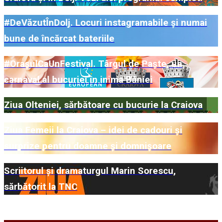
#DeVăzutÎnDolj. Locuri instagramabile și numai
bune de încărcat bateriile
#OrașulCaUnFestival. Târgul de Paște, un
carnaval al bucuriei în inima Băniei
Ziua Olteniei, sărbătoare cu bucurie la Craiova
Ziua Femeii la Craiova – idei de cadouri și
surprize pentru doamne și domnișoare
Scriitorul și dramaturgul Marin Sorescu,
sărbătorit la TNC
Mai multe