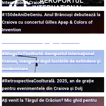
Internațional Craiova
#150deAniDeGeniu. Anul Brâncuși debutează la
Craiova cu concertul Gilles Apap & Colors of
Invention
#DiscoverUs. Ce ne pregătește 2026?
#WingsToTheWorld. Aeroportul Internațional
Craiova, inaugurat după lucrările de extindere și
modernizare
#RetrospectivaCoolturală. 2025, an de grație
pentru evenimentele din Craiova și Dolj
Ați venit la Târgul de Crăciun? Mic ghid pentru