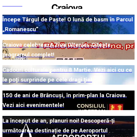
în 2026
Începe Târgul de Paște! O lună de basm în Parcul
„Romanescu”
Craiova celebrează Ziua Olteniei. Citește
programul complet!
Cadouri culturale pentru 8 Martie. Vezi aici cu ce
le poți surprinde pe cele dragi ție!
150 de ani de Brâncuși, în prim-plan la Craiova.
Vezi aici evenimentele!
La început de an, planuri noi! Descoperă-ți
următoarea destinație de pe Aeroportul