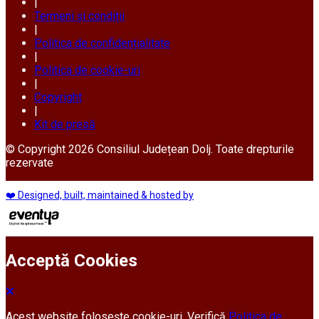
|
Termeni și condiții
|
Politica de confidențialitate
|
Politica de cookie-uri
|
Copyright
|
Kit de presă
© Copyright 2026 Consiliul Județean Dolj. Toate drepturile
rezervate
❤️ Designed, built, maintained & hosted by
Acceptă Cookies
Acest website folosește cookie-uri. Verifică
Politica de