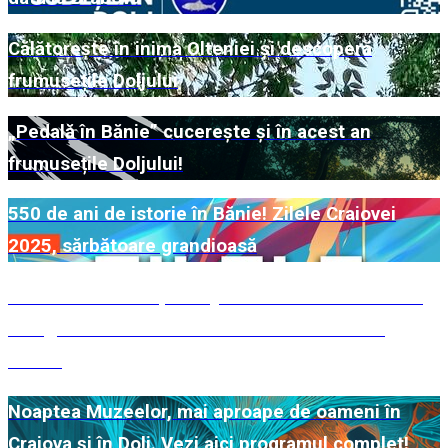
Călătorește în inima Olteniei și descoperă
frumusețile Doljului
„Pedală în Bănie” cucerește și în acest an
frumusețile Doljului!
550 de ani de istorie în Bănie! Zilele Craiovei
2025, sărbătoare grandioasă
Festivalul Internațional „Alexandru Macedonski”,
omagiul adus scriitorului craiovean în inima
Băniei
Noaptea Muzeelor, mai aproape de oameni în
Craiova și în Dolj. Vezi aici programul complet!