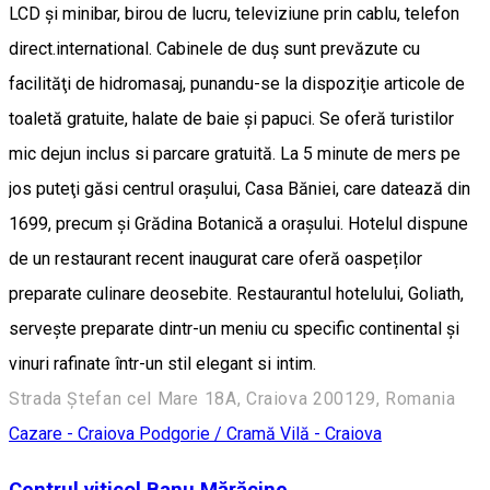
LCD şi minibar, birou de lucru, televiziune prin cablu, telefon
direct.international. Cabinele de duş sunt prevăzute cu
facilităţi de hidromasaj, punandu-se la dispoziţie articole de
toaletă gratuite, halate de baie şi papuci. Se oferă turistilor
mic dejun inclus si parcare gratuită. La 5 minute de mers pe
jos puteţi găsi centrul oraşului, Casa Băniei, care datează din
1699, precum şi Grădina Botanică a oraşului. Hotelul dispune
de un restaurant recent inaugurat care oferă oaspeților
preparate culinare deosebite. Restaurantul hotelului, Goliath,
servește preparate dintr-un meniu cu specific continental și
vinuri rafinate într-un stil elegant si intim.
Strada Ștefan cel Mare 18A, Craiova 200129, Romania
Cazare - Craiova
Podgorie / Cramă
Vilă - Craiova
Centrul viticol Banu Mărăcine