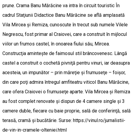
prune. Crama Banu Mărăcine va intra în circuit touristic În
cadrul Staţiunii Didactice Banu Mărăcine se află amplasată
Vila Mircea şi Remiza, cunoscute în trecut sub numele Vilele
Negrescu, fost primar al Craiovei, care a construit în mijlocul
viilor un frumos castel, în onoarea fiului său, Mircea.
Construcţia aminteşte de faimosul stil brâncovenesc. Lângă
castel a construit o cochetă pivniţă pentru vinuri, iar deasupra
acesteia, un impunător – prin măreţie şi frumuseţe – foişor,
din care poţi admira întregul amfiteatru viticol Banu Mărăcine,
care ofera Craiovei o frumuseţe aparte. Vila Mircea şi Remiza
au fost complet renovate şi dispun de 4 camere single şi 3
camere duble, fiecare cu baie proprie, sală de conferinţă, sală
terasă, cramă şi bucătărie. Surse: https://vinul.ro/jurnalistii-
de-vin-in-cramele-olteniei.html