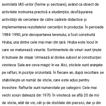
asimilată IAS-urilor (ferme şi sectoare), având ca obiect de
activitate instruirea practică a studenţilor, desfăşurarea
activităţii de cercetare de către cadrele didactice şi
implementarea rezultatelor cercetării în producţie. În perioada
1984-1990, prin decopertarea terenului, a fost construită
Hruba, una dintre cele mai mari din ţară. Hruba este locul în
care se maturează vinurile. Sortimentele de vinuri sunt ţinute
în butoaie de stejar. Urmează al doilea subsol al construcţiei:
vinoteca. Sala are ceva magic în ea. Aici, sticlele sunt aranjate
pe rafturi, în poziţie orizontală. În fiecare an, după recoltare se
stabilileşte un număr de sticle, care este adus pentru
învechire. Rafturile sunt numerotate pe categorii. Cele mai
vechi soiuri datează din 1970. În vinotecă se află 20 de mii
de sticle, atât de vin, cât şi de distilate din piersici, dar şi din