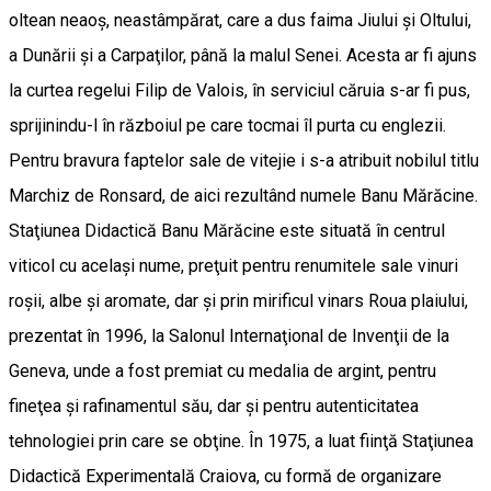
oltean neaoş, neastâmpărat, care a dus faima Jiului şi Oltului,
a Dunării şi a Carpaţilor, până la malul Senei. Acesta ar fi ajuns
la curtea regelui Filip de Valois, în serviciul căruia s-ar fi pus,
sprijinindu-l în războiul pe care tocmai îl purta cu englezii.
Pentru bravura faptelor sale de vitejie i s-a atribuit nobilul titlu
Marchiz de Ronsard, de aici rezultând numele Banu Mărăcine.
Staţiunea Didactică Banu Mărăcine este situată în centrul
viticol cu acelaşi nume, preţuit pentru renumitele sale vinuri
roşii, albe şi aromate, dar şi prin mirificul vinars Roua plaiului,
prezentat în 1996, la Salonul Internaţional de Invenţii de la
Geneva, unde a fost premiat cu medalia de argint, pentru
fineţea şi rafinamentul său, dar şi pentru autenticitatea
tehnologiei prin care se obţine. În 1975, a luat fiinţă Staţiunea
Didactică Experimentală Craiova, cu formă de organizare