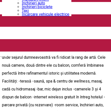
Strada Crișului 9b, Craiova 200391, Romania
Închirieri auto
Închirieri biciclete
Cazare - Craiova
Vilă - Craiova
Taxi
Încărcare vehicule electrice
Deschis
Boutique Anemona ****
Aflat la 500 de metri de centrul orasului Craiova, hotelul
Boutique Anemona reprezintă un adevărat răsfăț regal, un loc
English
unde sejurul dumneavoastră va fi ridicat la rang de artă. Cele
nouă camere, două dintre ele cu balcon, comferă îmbinarea
perfectă între rafinamentul istoric și utilitatea modernă.
Facilități: -terasă -saună, spa & centru de wellness, masaj,
cadă cu hidromasaj -bar, mic dejun inclus -camerele 3 și 4
dispun de balcon -internet wireless gratuit în întreg hotelul -
parcare privată (cu rezervare) -room service, închirieri auto,