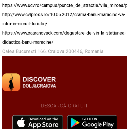
https://www.ucv.ro/campus/puncte_de_atractie/vila_mircea/p
http://www.cvlpress.ro/10.05.2012/crama-banu-maracine-va-
intra-in-circuit-turistic/
https://www.xaaranovack.com/degustare-de-vin-la-statiunea-
didactica-banu-maracine/
Calea București 166, Craiova 200446, Romania
DESCARCĂ GRATUIT