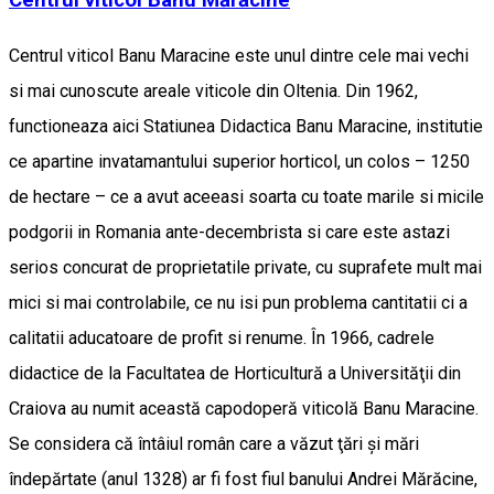
Centrul viticol Banu Maracine este unul dintre cele mai vechi
si mai cunoscute areale viticole din Oltenia. Din 1962,
functioneaza aici Statiunea Didactica Banu Maracine, institutie
ce apartine invatamantului superior horticol, un colos – 1250
de hectare – ce a avut aceeasi soarta cu toate marile si micile
podgorii in Romania ante-decembrista si care este astazi
serios concurat de proprietatile private, cu suprafete mult mai
mici si mai controlabile, ce nu isi pun problema cantitatii ci a
calitatii aducatoare de profit si renume. În 1966, cadrele
didactice de la Facultatea de Horticultură a Universităţii din
Craiova au numit această capodoperă viticolă Banu Maracine.
Se considera că întâiul român care a văzut ţări şi mări
îndepărtate (anul 1328) ar fi fost fiul banului Andrei Mărăcine,