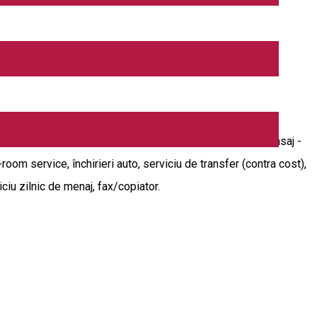
ul dumneavoastră va fi ridicat la rang de artă. Cele nouă
ă -saună, spa & centru de wellness, masaj, cadă cu hidromasaj -
room service, închirieri auto, serviciu de transfer (contra cost),
ciu zilnic de menaj, fax/copiator.