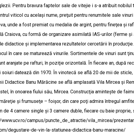
nglezii. Pentru bravura faptelor sale de vitejie i s-a atribuit nobi
l viticol cu acelaşi nume, preţuit pentru renumitele sale vinuri roş
va, unde a fost premiat cu medalia de argint, pentru fineţea şi raf
lă Craiova, cu formă de organizare asimilată IAS-urilor (ferme şi 
ele didactice şi implementarea rezultatelor cercetării în producţie
ocul în care se maturează vinurile. Sortimentele de vinuri sunt ţin
unt aranjate pe rafturi, în poziţie orizontală. În fiecare an, după 
oiuri datează din 1970. În vinotecă se află 20 de mii de sticle, atâ
ţiunii Didactice Banu Mărăcine se află amplasată Vila Mircea şi R
 castel, în onoarea fiului său, Mircea. Construcţia aminteşte de fa
 măreţie şi frumuseţe – foişor, din care poţi admira întregul amfi
 de 4 camere single şi 3 camere duble, fiecare cu baie proprie, s
https://www.ucv.ro/campus/puncte_de_atractie/vila_mircea/prezen
k.com/degustare-de-vin-la-statiunea-didactica-banu-maracine/