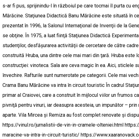
s-ar fi pus, sprijinindu-l în războiul pe care tocmai îl purta cu e
Mărăcine. Staţiunea Didactică Banu Mărăcine este situată în centru
prezentat în 1996, la Salonul Internaţional de Invenţii de la Gene
se obţine. În 1975, a luat fiinţă Staţiunea Didactică Experimenta
studenţilor, desfăşurarea activităţii de cercetare de către cadr
construită Hruba, una dintre cele mai mari din ţară. Hruba este l
construcţiei: vinoteca. Sala are ceva magic în ea. Aici, sticlele s
învechire. Rafturile sunt numerotate pe categorii. Cele mai vechi s
Crama Banu Mărăcine va intra în circuit touristic În cadrul Sta
primar al Craiovei, care a construit în mijlocul viilor un frumos
pivniţă pentru vinuri, iar deasupra acesteia, un impunător – prin
aparte. Vila Mircea şi Remiza au fost complet renovate şi dispun
https://vinul.ro/jurnalistii-de-vin-in-cramele-olteniei.html 
maracine-va-intra-in-circuit-turistic/ https://www.xaaranovac