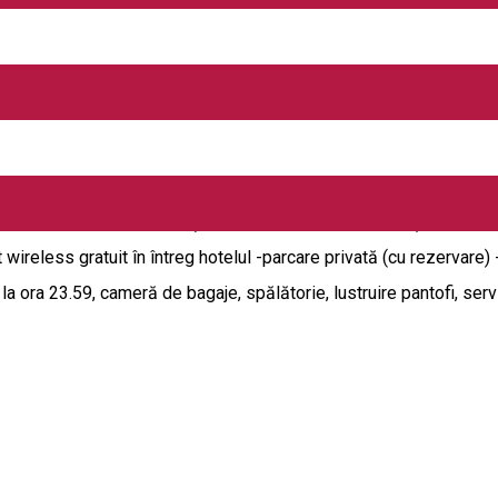
que Anemona reprezintă un adevărat răsfăț regal, un loc unde sejur
tre rafinamentul istoric și utilitatea modernă. Facilități: -teras
wireless gratuit în întreg hotelul -parcare privată (cu rezervare) -
la ora 23.59, cameră de bagaje, spălătorie, lustruire pantofi, servi