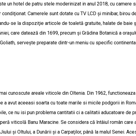
este un hotel de patru stele moderinizat in anul 2018, cu camere 
aer condiţionat. Camerele sunt dotate cu TV LCD şi minibar, birou de 
du-se la dispoziţie articole de toaletă gratuite, halate de baie şi 
ăniei, care datează din 1699, precum şi Grădina Botanică a oraşul
oliath, servește preparate dintr-un meniu cu specific continental și
 mai cunoscute areale viticole din Oltenia. Din 1962, functioneaza 
ce a avut aceeasi soarta cu toate marile si micile podgorii in Ro
ile, ce nu isi pun problema cantitatii ci a calitatii aducatoare de 
eră viticolă Banu Maracine. Se considera că întâiul român care a v
i şi Oltului, a Dunării şi a Carpaţilor, până la malul Senei. Acesta