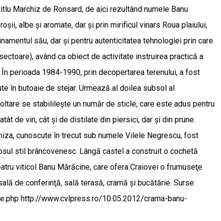
lul titlu Marchiz de Ronsard, de aici rezultând numele Banu
ii, albe şi aromate, dar şi prin mirificul vinars Roua plaiului,
inamentul său, dar şi pentru autenticitatea tehnologiei prin care
sectoare), având ca obiect de activitate instruirea practică a
. În perioada 1984-1990, prin decopertarea terenului, a fost
ute în butoaie de stejar. Urmează al doilea subsol al
recoltare se stabilileşte un număr de sticle, care este adus pentru
t de vin, cât şi de distilate din piersici, dar şi din prune.
emiza, cunoscute în trecut sub numele Vilele Negrescu, fost
imosul stil brâncovenesc. Lângă castel a construit o cochetă
teatru viticol Banu Mărăcine, care ofera Craiovei o frumuseţe
ală de conferinţă, sală terasă, cramă şi bucătărie. Surse:
tare.php http://www.cvlpress.ro/10.05.2012/crama-banu-