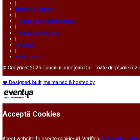
|
Termeni și condiții
|
Politica de confidențialitate
|
Politica de cookie-uri
|
Copyright
|
Kit de presă
© Copyright 2026 Consiliul Județean Dolj. Toate drepturile rez
❤️ Designed, built, maintained & hosted by
Acceptă Cookies
Acest website folosește cookie-uri. Verifică
Politica de cookie