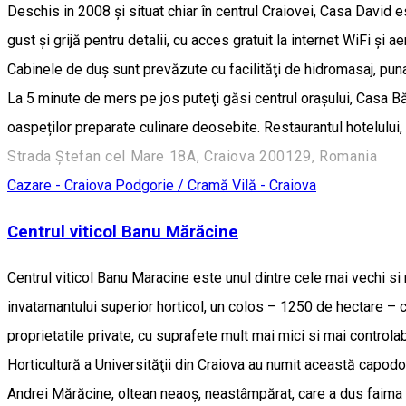
Deschis in 2008 şi situat chiar în centrul Craiovei, Casa David 
gust şi grijă pentru detalii, cu acces gratuit la internet WiFi şi 
Cabinele de duş sunt prevăzute cu facilităţi de hidromasaj, punan
La 5 minute de mers pe jos puteţi găsi centrul oraşului, Casa B
oaspeților preparate culinare deosebite. Restaurantul hotelului, G
Strada Ștefan cel Mare 18A, Craiova 200129, Romania
Cazare - Craiova
Podgorie / Cramă
Vilă - Craiova
Centrul viticol Banu Mărăcine
Centrul viticol Banu Maracine este unul dintre cele mai vechi si
invatamantului superior horticol, un colos – 1250 de hectare – 
proprietatile private, cu suprafete mult mai mici si mai controlab
Horticultură a Universităţii din Craiova au numit această capodop
Andrei Mărăcine, oltean neaoş, neastâmpărat, care a dus faima Jiulu