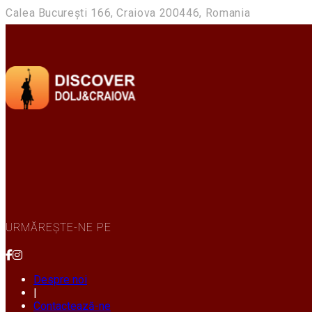
Calea București 166, Craiova 200446, Romania
URMĂREȘTE-NE PE
Despre noi
|
Contactează-ne