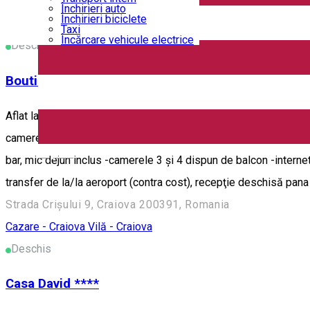
Strada Crișului 9b, Craiova 200391, Romania
Închirieri auto
Închirieri biciclete
Cazare - Craiova
Vilă - Craiova
Taxi
Încărcare vehicule electrice
Deschis
Boutique Anemona ****
Aflat la 500 de metri de centrul orasului Craiova, hotelul Bouti
camere, două dintre ele cu balcon, comferă îmbinarea perfectă în
English
bar, mic dejun inclus -camerele 3 și 4 dispun de balcon -internet 
transfer de la/la aeroport (contra cost), recepţie deschisă pana 
Strada Crișului 9, Craiova 200391, Romania
Cazare - Craiova
Vilă - Craiova
Deschis
Casa David ****