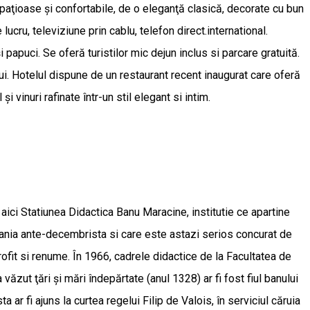
spaţioase şi confortabile, de o eleganţă clasică, decorate cu bun
lucru, televiziune prin cablu, telefon direct.international.
papuci. Se oferă turistilor mic dejun inclus si parcare gratuită.
ui. Hotelul dispune de un restaurant recent inaugurat care oferă
 vinuri rafinate într-un stil elegant si intim.
aici Statiunea Didactica Banu Maracine, institutie ce apartine
mania ante-decembrista si care este astazi serios concurat de
profit si renume. În 1966, cadrele didactice de la Facultatea de
ăzut ţări şi mări îndepărtate (anul 1328) ar fi fost fiul banului
 ar fi ajuns la curtea regelui Filip de Valois, în serviciul căruia