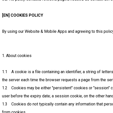
[EN] COOKIES POLICY
By using our Website & Mobile Apps and agreeing to this policy,
1. About cookies
1.1 A cookie is a file containing an identifier, a string of lett
the server each time the browser requests a page from the ser
1.2 Cookies may be either "persistent" cookies or "session" coo
user before the expiry date; a session cookie, on the other han
1.3 Cookies do not typically contain any information that perso
from cookies.