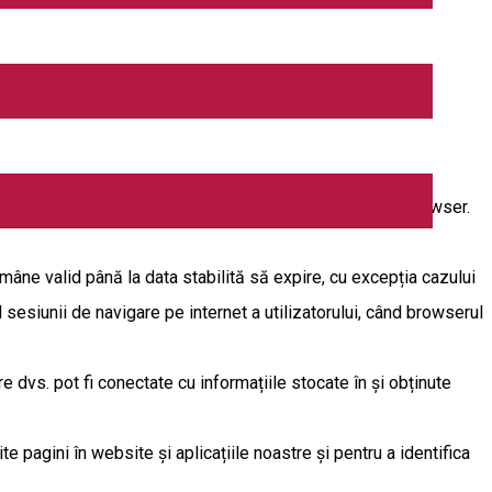
e-urilor, conform prevederilor prezentei politici.
al unui site web către un browser, fiind stocată de acel browser.
mâne valid până la data stabilită să expire, cu excepția cazului
l sesiunii de navigare pe internet a utilizatorului, când browserul
re dvs. pot fi conectate cu informațiile stocate în și obținute
te pagini în website și aplicațiile noastre și pentru a identifica