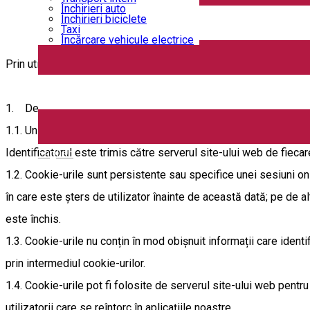
Închirieri auto
Închirieri biciclete
Taxi
Încărcare vehicule electrice
Prin utilizarea website-ului și aplicațiilor noastre și acceptarea 
1. Despre cookie-uri
1.1. Un cookie este un fișier care conține un identificator, o se
Identificatorul este trimis către serverul site-ului web de fiec
English
1.2. Cookie-urile sunt persistente sau specifice unei sesiuni on
în care este șters de utilizator înainte de această dată; pe de al
este închis.
1.3. Cookie-urile nu conțin în mod obișnuit informații care identi
prin intermediul cookie-urilor.
1.4. Cookie-urile pot fi folosite de serverul site-ului web pentru
utilizatorii care se reîntorc în aplicațiile noastre.