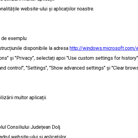
alitățile website-ului și aplicațiilor noastre.
.; de exemplu:
nstrucțiunile disponibile la adresa
http://windows.microsoft.com/
ions" și "Privacy", selectați apoi "Use custom settings for histor
nd control", "Settings", "Show advanced settings" și "Clear browsi
izării multor aplicații.
olul Consiliului Județean Dolj.
rul website-ului și aplicațiilor.