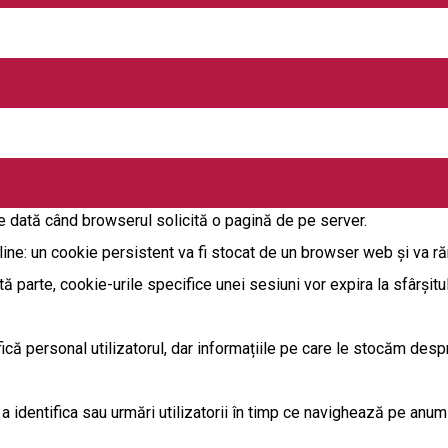
acestei politici, vă exprimați acordul cu privire la utilizarea cooki
cvență liniară de litere și numere, care este trimisă de un server 
are dată când browserul solicită o pagină de pe server.
line: un cookie persistent va fi stocat de un browser web și va ră
tă parte, cookie-urile specifice unei sesiuni vor expira la sfârșitu
fică personal utilizatorul, dar informațiile pe care le stocăm desp
 a identifica sau urmări utilizatorii în timp ce navighează pe anumi