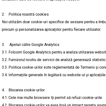
2. Politica noastră cookies
Noi utilizăm doar cookie-uri specifice de sesiune pentru a îmbună
precum și personalizarea aplicațiilor pentru fiecare utilizator.
3. Apeluri către Google Analytics
3.1. Folosim Google Analytics pentru a analiza utilizarea website-
3.2. Furnizorul nostru de servicii de analiză generează statistici 
3.3. Politica cookie-urilor este reglementată de Termenii și cond
3.4. Informațiile generate în legătură cu website-ul și aplicațiile
4. Blocarea cookie-urilor
4.1. Cele mai multe browsere îți permit să refuzi cookie-urile.
4.2. Blocarea cookie-urilor va avea însă un impact negativ asupra 