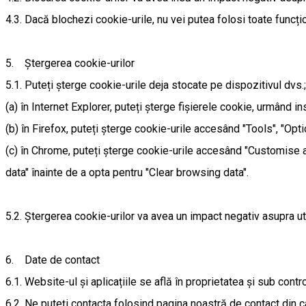
4.3. Dacă blochezi cookie-urile, nu vei putea folosi toate funcțion
5. Ștergerea cookie-urilor
5.1. Puteți șterge cookie-urile deja stocate pe dispozitivul dvs
(a) în Internet Explorer, puteți șterge fișierele cookie, urmând i
(b) în Firefox, puteți șterge cookie-urile accesând "Tools", "Opt
(c) în Chrome, puteți șterge cookie-urile accesând "Customise a
data" înainte de a opta pentru "Clear browsing data".
5.2. Ștergerea cookie-urilor va avea un impact negativ asupra util
6. Date de contact
6.1. Website-ul și aplicațiile se află în proprietatea și sub contr
6.2. Ne puteți contacta folosind pagina noastră de contact din cad