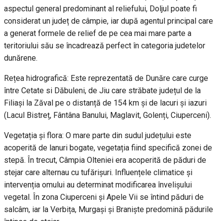
aspectul general predominant al reliefului, Doljul poate fi
considerat un județ de câmpie, iar după agentul principal care
a generat formele de relief de pe cea mai mare parte a
teritoriului său se încadrează perfect în categoria judetelor
dunărene.
Rețea hidrografică: Este reprezentată de Dunăre care curge
între Cetate si Dăbuleni, de Jiu care străbate județul de la
Filiași la Zăval pe o distanță de 154 km și de lacuri și iazuri
(Lacul Bistreț, Fântâna Banului, Maglavit, Golenți, Ciuperceni).
Vegetația și flora: O mare parte din sudul județului este
acoperită de lanuri bogate, vegetația fiind specifică zonei de
stepă. În trecut, Câmpia Olteniei era acoperită de păduri de
stejar care alternau cu tufărișuri. Influențele climatice și
intervenția omului au determinat modificarea învelișului
vegetal. În zona Ciuperceni și Apele Vii se întind păduri de
salcâm, iar la Verbița, Murgași și Braniște predomină pădurile