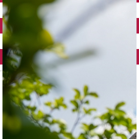
Închirieri auto
Închirieri biciclete
Taxi
Încărcare vehicule electrice
English