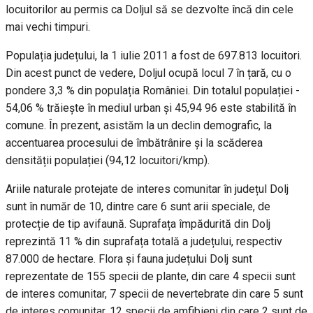
locuitorilor au permis ca Doljul să se dezvolte încă din cele
mai vechi timpuri.
Populația județului, la 1 iulie 2011 a fost de 697.813 locuitori.
Din acest punct de vedere, Doljul ocupă locul 7 în țară, cu o
pondere 3,3 % din populația României. Din totalul populației -
54,06 % trăiește în mediul urban și 45,94 96 este stabilită în
comune. În prezent, asistăm la un declin demografic, la
accentuarea procesului de îmbătrânire și la scăderea
densității populației (94,12 locuitori/kmp).
Ariile naturale protejate de interes comunitar în județul Dolj
sunt în număr de 10, dintre care 6 sunt arii speciale, de
protecție de tip avifaună. Suprafața împădurită din Dolj
reprezintă 11 % din suprafața totală a județului, respectiv
87.000 de hectare. Flora și fauna județului Dolj sunt
reprezentate de 155 specii de plante, din care 4 specii sunt
de interes comunitar, 7 specii de nevertebrate din care 5 sunt
de interes comunitar, 12 specii de amfibieni din care 2 sunt de