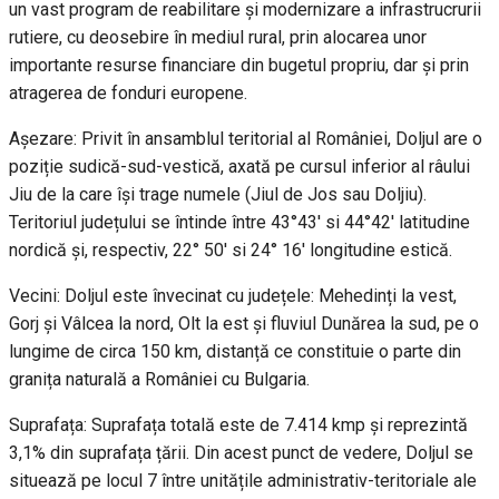
un vast program de reabilitare și modernizare a infrastrucrurii
rutiere, cu deosebire în mediul rural, prin alocarea unor
importante resurse financiare din bugetul propriu, dar și prin
atragerea de fonduri europene.
Așezare: Privit în ansamblul teritorial al României, Doljul are o
poziție sudică-sud-vestică, axată pe cursul inferior al râului
Jiu de la care își trage numele (Jiul de Jos sau Doljiu).
Teritoriul județului se întinde între 43°43' si 44°42' latitudine
nordică și, respectiv, 22° 50' si 24° 16' longitudine estică.
Vecini: Doljul este învecinat cu județele: Mehedinți la vest,
Gorj și Vâlcea la nord, Olt la est și fluviul Dunărea la sud, pe o
lungime de circa 150 km, distanță ce constituie o parte din
granița naturală a României cu Bulgaria.
Suprafața: Suprafața totală este de 7.414 kmp și reprezintă
3,1% din suprafața țării. Din acest punct de vedere, Doljul se
situează pe locul 7 între unitățile administrativ-teritoriale ale