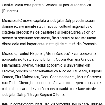
Calafat-Vidin este parte a Coridorului pan-european VII
(Dunărea).
Municipiul Craiova, capitală a județului Dolj și vechi scaun
domnesc, s-a manifestat în spațiul cultural național ca o
citadelă preocupată de păstrarea și perpetuarea valorilor
morale și spirituale românești, fiind astăzi reședința unora
dintre cele mai importante instituții de cultură din România.
Muzeele, Teatrul Național „Marin Sorescu” - cu reprezentații
apreciate pe toate scenele lumii, Opera Română Craiova,
Filarmonica Oltenia, mediul academic și universitar din
Craiova, precum și personalități ca Nicolae Titulescu, Eugeniu
Carada, Titu Maiorescu, Gogu Constantinescu, Marin Sorescu
sau Tudor Gheorghe sunt doar câteva dintre reperele noastre
culturale, o carte de vizită impresionantă, care face cinste
județului Dolj și întregii Regiuni Oltenia.
Într-un context comunitar larg, cu orizonturi noi în care Uniunea