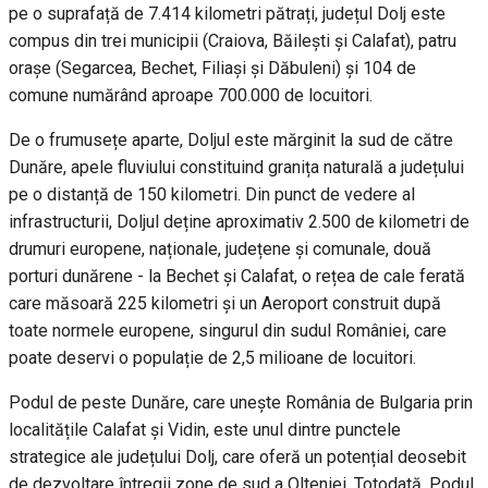
pe o suprafață de 7.414 kilometri pătrați, județul Dolj este
compus din trei municipii (Craiova, Băilești și Calafat), patru
orașe (Segarcea, Bechet, Filiași și Dăbuleni) și 104 de
comune numărând aproape 700.000 de locuitori.
De o frumusețe aparte, Doljul este mărginit la sud de către
Dunăre, apele fluviului constituind granița naturală a județului
pe o distanță de 150 kilometri. Din punct de vedere al
infrastructurii, Doljul deține aproximativ 2.500 de kilometri de
drumuri europene, naționale, județene și comunale, două
porturi dunărene - la Bechet și Calafat, o rețea de cale ferată
care măsoară 225 kilometri și un Aeroport construit după
toate normele europene, singurul din sudul României, care
poate deservi o populație de 2,5 milioane de locuitori.
Podul de peste Dunăre, care unește România de Bulgaria prin
localitățile Calafat și Vidin, este unul dintre punctele
strategice ale județului Dolj, care oferă un potențial deosebit
de dezvoltare întregii zone de sud a Olteniei. Totodată, Podul