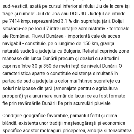
sud-vestică, axată pe cursul inferior al râului Jiu de la care își
trage și numele: Jiul de Jos sau DOLJIU. Județul se întinde
pe 7414 kmp, reprezentând 3,1 % din suprafața țării, Doljul
situându-se pe locul 7 între unitățile administrativ - teritoriale
ale României. Fluviul Dunărea - importantă cale de acces
navigabil - constituie, pe o lungime de 150 km, granița
naturală sudică a județului cu Bulgaria. Relieful cuprinde zone
mănoase din lunca Dunării precum și dealuri cu altitudini
cuprinse între 30 și 350 de metri față de nivelul Dunării. O
caracteristică aparte o constituie existența simultană în
partea de sud a județului a celor mai întinse suprafețe cu
soluri nisipoase din țară (amenajate pentru o agricultură
prosperă) și a unui mare număr de lacuri ce au fost formate
fie prin revărsările Dunării fie prin acumulări pluviale.
Condițiile geografice favorabile, pamântul fertil și clima
blândă, existența unor tradiții meșteșugărești și economice
specifice acestor meleaguri, priceperea, ambiția și tenacitatea