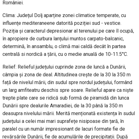
României.
Clima: Județul Dolj aparține zonei climatice temperate, cu
influențe mediteraneene datorită poziției sud - vestice.
Poziția și caracterul depresionar al terenului pe care îl ocupă,
în apropiere de curbura lanțului muntos carpato-balcanic,
determină, în ansamblu, o climă mai caldă decât în partea
centrală si nordică a țării, cu o medie anuală de 10-11.5°C.
Relief: Relieful județului cuprinde zona de luncă a Dunării,
câmpia și zona de deal. Altitudinea crește de la 30 la 350 m
față de nivelul mării, din sudul spre nordul județului, formând
un larg amfiteatru deschis spre soare. Relieful apare ca niște
trepte plate care se ridică sub formă de piramidă din lunca
Dunării spre dealurile Amaradiei, de la 30 până la 350 m
deasupra nivelului mării. Merită menționată existența în sudul
județului a celei mai mari suprafețe nisipoase din țară, în
paralel cu un număr impresionant de lacuri formate fie de
revărsările Dunării, fie de acumulările de precipitații. După