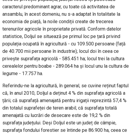
caracterul predominant agrar, cu toate că activitatea de
ansamblu, în acest domeniu, nu s-a adaptat în totalitate la
economia de piață, la noile condiții create de trecerea
terenurilor agricole în proprietate privată. Conform datelor
statistice, Doljul se situează pe primul loc pe țară privind
populația ocupată în agricultură - cu 109.500 persoane (față
de 40.700 mii persoane în industrie); locul doi în ceea ce
privește suprafața agricolă - 585.451 ha; locul trei la cultura
cerealelor pentru boabe - 289.064 ha și locul unu la cultura de
legume - 17.757 ha.
Referindu-ne la agricultură, în general, se cuvine reținut faptul
că, în anul 2010, Doljul a deținut 4 % din suprafața agricolă a
țării; că suprafață amenajată pentru irigații reprezintă 57,4 %
din totalul suprafeței de teren arabil; că suprafața totală
amenajată cu lucrări de desecare este de 19,2 % din
suprafața județului. Deși Doljul este un județ de câmpie,
suprafața fondului forestier se întinde pe 86.900 ha, ceea ce