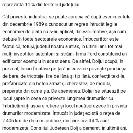
reprezintă 11 % din teritoriul județului.
Cât priveste industria, se poate aprecia că după evenimentele
din decembrie 1989 a cunoscut un regres întrucât legile
economiei de piață nu s-au aplicat, din varii motive, așa cum
trebuie în toate sectoarele economice. Îmbucurător este
faptul că, totuși, județul nostru a atras, în ultimii ani, tot mai
mulți investitori autohtoni și străini, firma Ford constituind un
edificator exemplu în acest sens. De altfel, Doljul ocupă, în
prezent, locuri fruntașe pe țară în ceea ce privește producția
de bere, de tricotaje, fire de lână și tip lână, confecții textile,
prefabricate din beton armat și cherestea, de mobilă,
preparate din carne ș.a. De asemenea, Doljul se situează pe
locul șapte în ceea ce privește lungimea drumurilor cu
îmbrăcăminți ușoare rutiere și locul nouăsprezece în privința
drumurilor modernizate. Întrucât în județ există o rețea de
2.406 km de drumuri publice, din care cca 34 % sunt
modernizate. Consiliul Județean Dolj a demarat, în ultimii ani,