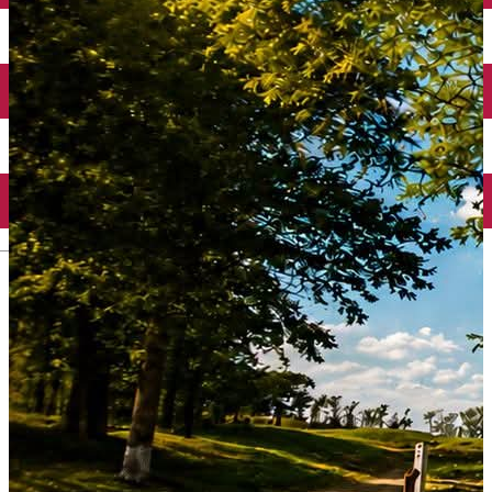
Închirieri auto
Închirieri biciclete
Taxi
Încărcare vehicule electrice
English