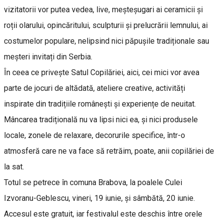
vizitatorii vor putea vedea, live, meșteșugari ai ceramicii și
roții olarului, opincăritului, sculpturii și prelucrării lemnului, ai
costumelor populare, nelipsind nici păpușile tradiționale sau
meșteri invitați din Serbia.
În ceea ce privește Satul Copilăriei, aici, cei mici vor avea
parte de jocuri de altădată, ateliere creative, activități
inspirate din tradițiile românești și experiențe de neuitat.
Mâncarea tradițională nu va lipsi nici ea, și nici produsele
locale, zonele de relaxare, decorurile specifice, într-o
atmosferă care ne va face să retrăim, poate, anii copilăriei de
la sat.
Totul se petrece în comuna Brabova, la poalele Culei
Izvoranu-Geblescu, vineri, 19 iunie, și sâmbătă, 20 iunie.
Accesul este gratuit, iar festivalul este deschis între orele