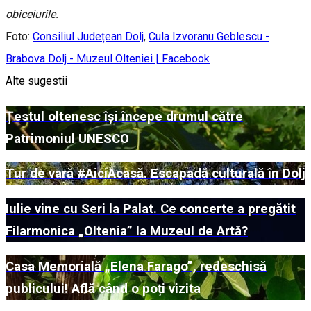
obiceiurile.
Foto:
Consiliul Județean Dolj
,
Cula Izvoranu Geblescu -
Brabova Dolj - Muzeul Olteniei | Facebook
Alte sugestii
Țestul oltenesc își începe drumul către
Patrimoniul UNESCO
Tur de vară #AiciAcasă. Escapadă culturală în Dolj
Iulie vine cu Seri la Palat. Ce concerte a pregătit
Filarmonica „Oltenia” la Muzeul de Artă?
Casa Memorială „Elena Farago”, redeschisă
publicului! Află când o poți vizita