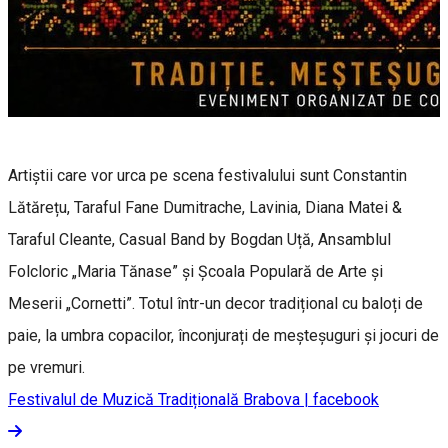
Artiștii care vor urca pe scena festivalului sunt Constantin
Lătărețu, Taraful Fane Dumitrache, Lavinia, Diana Matei &
Taraful Cleante, Casual Band by Bogdan Uță, Ansamblul
Folcloric „Maria Tănase” și Școala Populară de Arte și
Meserii „Cornetti”. Totul într-un decor tradițional cu baloți de
paie, la umbra copacilor, înconjurați de meșteșuguri și jocuri de
pe vremuri.
Festivalul de Muzică Tradițională Brabova | facebook