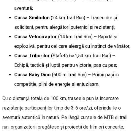
aventură;
Cursa Smilodon
(24 km Trail Run) – Traseu dur și
solicitant, pentru alergători puternici și rezistenți;
Cursa Velociraptor
(14 km Trail Run) – Rapidă și
explozivă, pentru cei care aleargă cu instinct de vânător;
Cursa Triburilor
(Ștafetă 6×1,53 km Trail Run) –
Echipă, tactică și luptă pentru victorie, pas cu pas;
Cursa Baby Dino
(600 m Trail Run) – Primii pași în
competiție, plini de energie și entuziasm.
Cu o distanță totală de 100 km, traseele pun la încercare
rezistența participanților timp de 3-6 ore/zi, oferindu-le o
aventură autentică în natură. Pe lângă cursele de MTB și trail
run, organizatorii pregătesc și proiecții de film ori concerte,