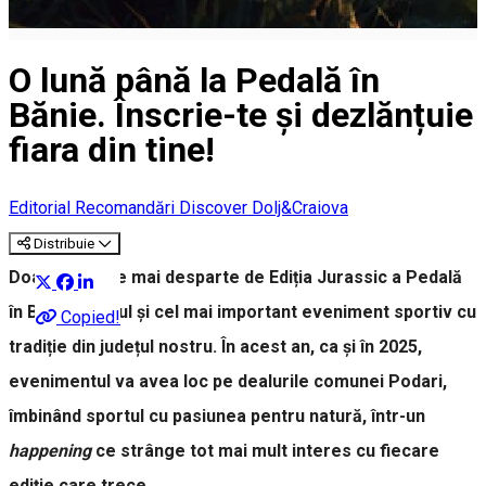
O lună până la Pedală în
Bănie. Înscrie-te și dezlănțuie
fiara din tine!
Editorial
Recomandări Discover Dolj&Craiova
Distribuie
Doar o lună ne mai desparte de Ediția Jurassic a Pedală
în Bănie, primul și cel mai important eveniment sportiv cu
Copied!
tradiție din județul nostru. În acest an, ca și în 2025,
evenimentul va avea loc pe dealurile comunei Podari,
îmbinând sportul cu pasiunea pentru natură, într-un
happening
ce strânge tot mai mult interes cu fiecare
ediție care trece.