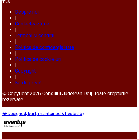
Despre noi
|
Contactează-ne
|
Termeni și condiții
|
Politica de confidențialitate
|
Politica de cookie-uri
|
Copyright
|
Kit de presă
© Copyright 2026 Consiliul Județean Dolj. Toate drepturile
rezervate
❤️ Designed, built, maintained & hosted by