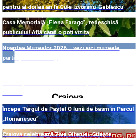
pentru al doilea an la Cula Izvoranu-Geblescu
Casa Memorială „Elena Farago”, redeschisă
publicului! Află când o poți vizita
Noaptea Muzeelor 2026 – vezi aici muzeele
participante din Dolj!
#WillMatters. Festivalul Internațional
Shakespeare vine cu încă o ediție spectaculoasă
în 2026
Începe Târgul de Paște! O lună de basm în Parcul
„Romanescu”
Craiova celebrează Ziua Olteniei. Citește