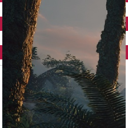
Închirieri auto
Închirieri biciclete
Taxi
Încărcare vehicule electrice
English