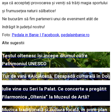
așa că acceptați provocarea și veniți să trăiți magia sportului
și frumusețea naturii sălbatice!
Ne bucurăm să fim partenerii unui de eveniment atât de
îndrăgit în județul nostru!
Foto:
Pedala in Banie | Facebook
,
pedalainbanie.ro
Alte sugestii
Țestul oltenesc își începe drumul către
Patrimoniul UNESCO
Tur de vară #AiciAcasă. Escapadă culturală în Dolj
Iulie vine cu Seri la Palat. Ce concerte a pregătit
Filarmonica „Oltenia” la Muzeul de Artă?
Muzica tradițională și cultura locală, în prim-plan