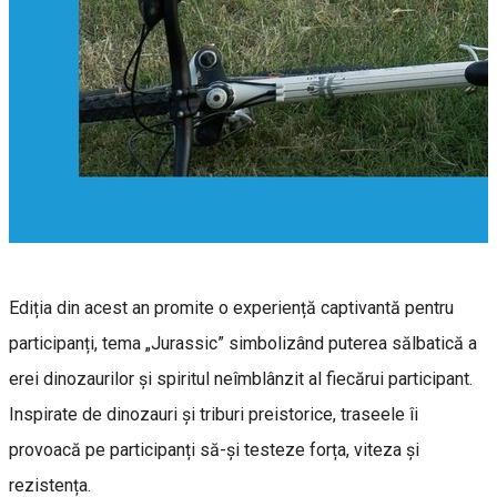
Ediția din acest an promite o experiență captivantă pentru
participanți, tema „Jurassic” simbolizând puterea sălbatică a
erei dinozaurilor și spiritul neîmblânzit al fiecărui participant.
Inspirate de dinozauri și triburi preistorice, traseele îi
provoacă pe participanți să-și testeze forța, viteza și
rezistența.