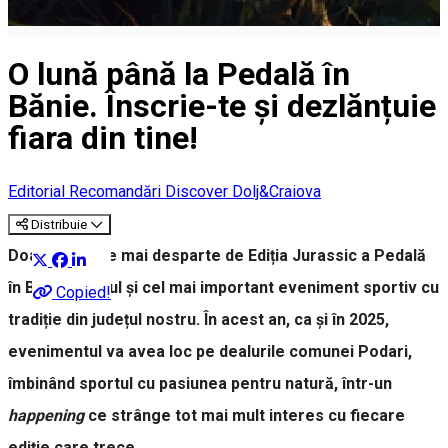
O lună până la Pedală în
Bănie. Înscrie-te și dezlănțuie
fiara din tine!
Editorial
Recomandări Discover Dolj&Craiova
Distribuie
Doar o lună ne mai desparte de Ediția Jurassic a Pedală
în Bănie, primul și cel mai important eveniment sportiv cu
Copied!
tradiție din județul nostru. În acest an, ca și în 2025,
evenimentul va avea loc pe dealurile comunei Podari,
îmbinând sportul cu pasiunea pentru natură, într-un
happening
ce strânge tot mai mult interes cu fiecare
ediție care trece.