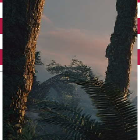
Închirieri auto
Închirieri biciclete
Taxi
Încărcare vehicule electrice
English