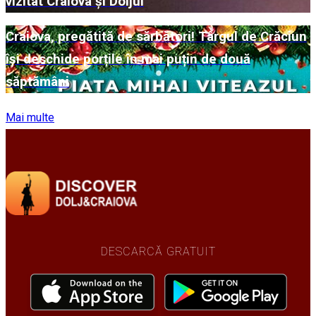
vizitat Craiova și Doljul
Craiova, pregătită de sărbători! Târgul de Crăciun
își deschide porțile în mai puțin de două
săptămâni
Mai multe
DESCARCĂ GRATUIT