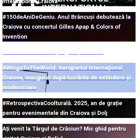
Internațional Craiova
#150deAniDeGeniu. Anul Brâncuși debutează la
Craiova cu concertul Gilles Apap & Colors of
Invention
#DiscoverUs. Ce ne pregătește 2026?
#WingsToTheWorld. Aeroportul Internațional
Craiova, inaugurat după lucrările de extindere și
modernizare
#RetrospectivaCoolturală. 2025, an de grație
pentru evenimentele din Craiova și Dolj
Ați venit la Târgul de Crăciun? Mic ghid pentru