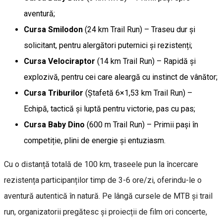
aventură;
Cursa Smilodon
(24 km Trail Run) – Traseu dur și
solicitant, pentru alergători puternici și rezistenți;
Cursa Velociraptor
(14 km Trail Run) – Rapidă și
explozivă, pentru cei care aleargă cu instinct de vânător;
Cursa Triburilor
(Ștafetă 6×1,53 km Trail Run) –
Echipă, tactică și luptă pentru victorie, pas cu pas;
Cursa Baby Dino
(600 m Trail Run) – Primii pași în
competiție, plini de energie și entuziasm.
Cu o distanță totală de 100 km, traseele pun la încercare
rezistența participanților timp de 3-6 ore/zi, oferindu-le o
aventură autentică în natură. Pe lângă cursele de MTB și trail
run, organizatorii pregătesc și proiecții de film ori concerte,