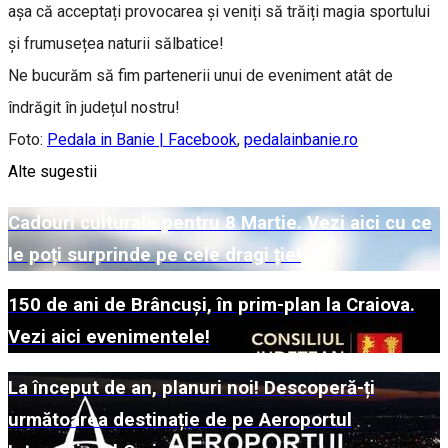
așa că acceptați provocarea și veniți să trăiți magia sportului
și frumusețea naturii sălbatice!
Ne bucurăm să fim partenerii unui de eveniment atât de
îndrăgit în județul nostru!
Foto:
Pedala in Banie | Facebook
,
pedalainbanie.ro
Alte sugestii
Cadouri culturale pentru 8 Martie. Vezi aici cu ce
le poți surprinde pe cele dragi ție!
150 de ani de Brâncuși, în prim-plan la Craiova.
Vezi aici evenimentele!
La început de an, planuri noi! Descoperă-ți
următoarea destinație de pe Aeroportul