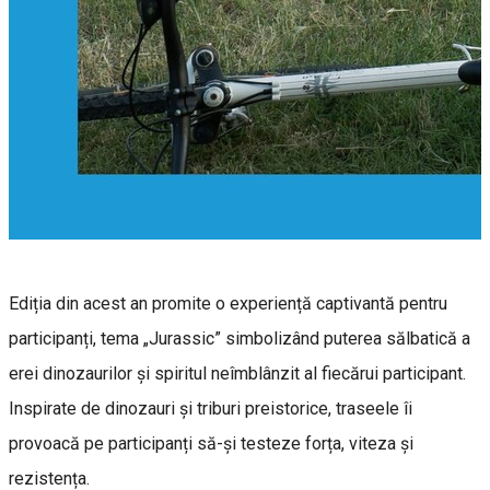
Ediția din acest an promite o experiență captivantă pentru
participanți, tema „Jurassic” simbolizând puterea sălbatică a
erei dinozaurilor și spiritul neîmblânzit al fiecărui participant.
Inspirate de dinozauri și triburi preistorice, traseele îi
provoacă pe participanți să-și testeze forța, viteza și
rezistența.