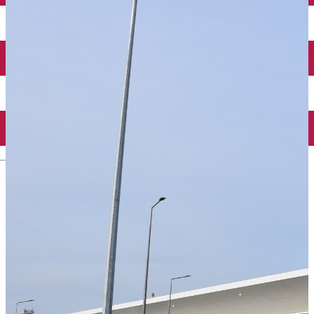
Închirieri auto
Închirieri biciclete
Taxi
Încărcare vehicule electrice
English