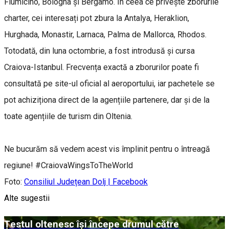
Fiumicino, Bologna și Bergamo. În ceea ce privește zborurile
charter, cei interesați pot zbura la Antalya, Heraklion,
Hurghada, Monastir, Larnaca, Palma de Mallorca, Rhodos.
Totodată, din luna octombrie, a fost introdusă și cursa
Craiova-Istanbul. Frecvența exactă a zborurilor poate fi
consultată pe site-ul oficial al aeroportului, iar pachetele se
pot achiziționa direct de la agențiile partenere, dar și de la
toate agențiile de turism din Oltenia.
Ne bucurăm să vedem acest vis împlinit pentru o întreagă
regiune! #CraiovaWingsToTheWorld
Foto:
Consiliul Județean Dolj | Facebook
Alte sugestii
Țestul oltenesc își începe drumul către