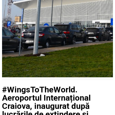
#WingsToTheWorld.
Aeroportul Internațional
Craiova, inaugurat după
lucrările de extindere și