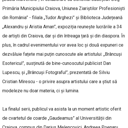
Primăria Municipiului Craiova, Uniunea Ziariștilor Profesioniști
din România” - filiala „Tudor Arghezi” și Biblioteca Județeană
„Alexandru și Aristia Aman”, expoziția reunește lucrările a 34
de artiști din Craiova, dar și din întreaga țară și din diaspora. În
plus, în cadrul evenimentului vor avea loc și două expuneri ce
dezvăluie fațete mai puțin cunoscute ale artistului: „Brâncuși
Esotericul”, susținută de bine-cunoscutul publicist Dan
Lupescu, și „Brâncuși Fotograful”, prezentată de Silviu
Cristian Mirescu - o privire asupra artistului care a știut să
modeleze nu doar materia, ci și lumina.
La finalul serii, publicul va asista la un moment artistic oferit
de cvartetul de coarde „Gaudeamus” al Universității din
Craiova, compus din Darius Melencovici, Andreea Poenaru,