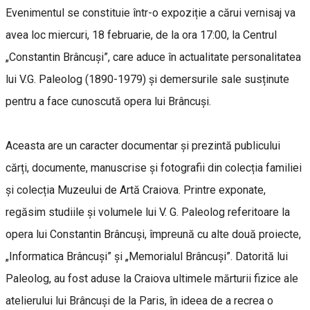
Evenimentul se constituie într-o expoziție a cărui vernisaj va
avea loc miercuri, 18 februarie, de la ora 17:00, la Centrul
„Constantin Brâncuși”, care aduce în actualitate personalitatea
lui V.G. Paleolog (1890-1979) și demersurile sale susținute
pentru a face cunoscută opera lui Brâncuși.
Aceasta are un caracter documentar și prezintă publicului
cărți, documente, manuscrise și fotografii din colecția familiei
și colecția Muzeului de Artă Craiova. Printre exponate,
regăsim studiile și volumele lui V. G. Paleolog referitoare la
opera lui Constantin Brâncuși, împreună cu alte două proiecte,
„Informatica Brâncuși” și „Memorialul Brâncuși”. Datorită lui
Paleolog, au fost aduse la Craiova ultimele mărturii fizice ale
atelierului lui Brâncuși de la Paris, în ideea de a recrea o