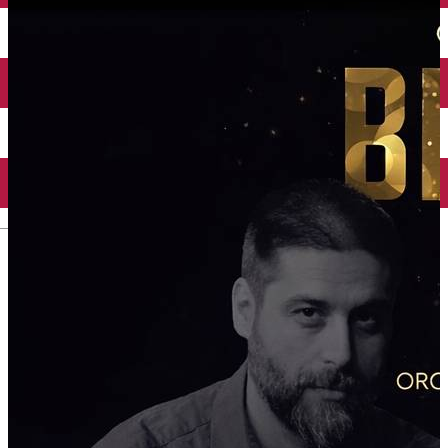
Închirieri auto
Închirieri biciclete
Taxi
Încărcare vehicule electrice
English