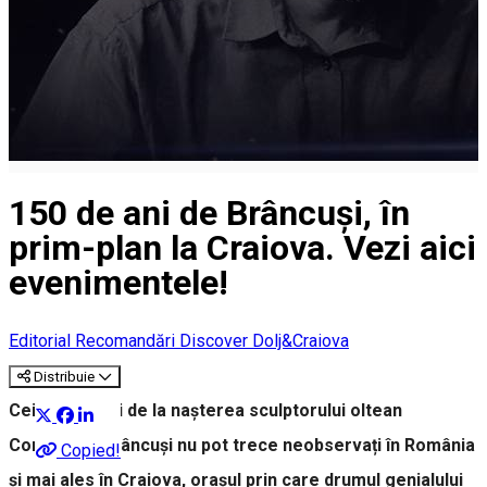
150 de ani de Brâncuși, în
prim-plan la Craiova. Vezi aici
evenimentele!
Editorial
Recomandări Discover Dolj&Craiova
Distribuie
Cei 150 de ani de la nașterea sculptorului oltean
Constantin Brâncuși nu pot trece neobservați în România
Copied!
și mai ales în Craiova, orașul prin care drumul genialului