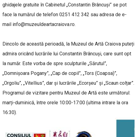
ghidajele gratuite în Cabinetul „Constantin Brâncuși” se pot
face la numărul de telefon 0251 412 342 sau adresa de e-
mail info@muzeuldeartacraiova.ro.
Dincolo de această perioadă, la Muzeul de Artă Craiova puteți
admira oricând lucrările lui Constantin Brâncuși, care sunt opt
la număr. Este vorba de spre sculpturile „Sărutul”,
„Domnișoara Pogany”, „Cap de copil”, „Tors (Coapsa)”,
„Orgoliu”, „Vitellius”, dar și lucrările „Ecorșeu” și „Scaun colțar”.
Programul de vizitare pentru Muzeul de Artă este următorul:
marți-duminică, între orele 10:00-17:00 (ultima intrare la ora
16:30).