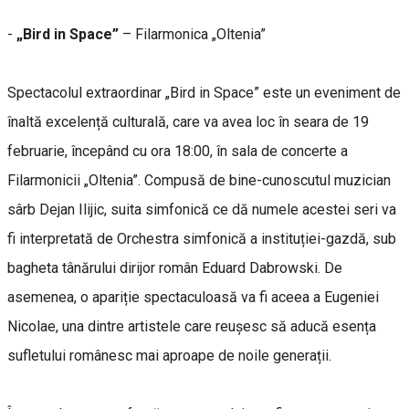
-
„Bird in Space”
–
Filarmonica „Oltenia”
Spectacolul extraordinar „Bird in Space” este un eveniment de
înaltă excelență culturală, care va avea loc în seara de 19
februarie, începând cu ora 18:00, în sala de concerte a
Filarmonicii „Oltenia”. Compusă de bine-cunoscutul muzician
sârb Dejan Ilijic, suita simfonică ce dă numele acestei seri va
fi interpretată de Orchestra simfonică a instituției-gazdă, sub
bagheta tânărului dirijor român Eduard Dabrowski. De
asemenea, o apariție spectaculoasă va fi aceea a Eugeniei
Nicolae, una dintre artistele care reușesc să aducă esența
sufletului românesc mai aproape de noile generații.