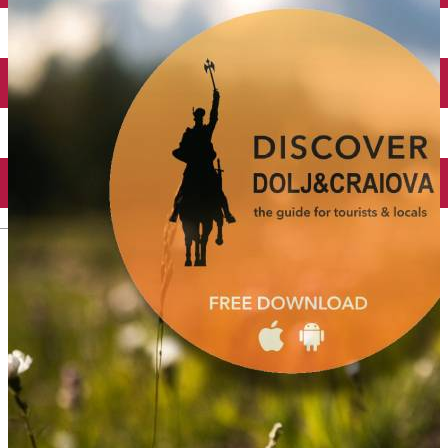
Închirieri auto
Închirieri biciclete
Taxi
Încărcare vehicule electrice
English