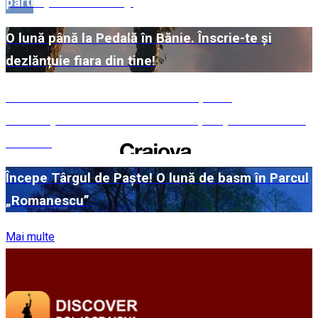
participante din Dolj!
O lună până la Pedală în Bănie. Înscrie-te și
dezlănțuie fiara din tine!
#WillMatters. Festivalul Internațional
Shakespeare vine cu încă o ediție spectaculoasă
în 2026
Începe Târgul de Paște! O lună de basm în Parcul
„Romanescu”
Mai multe