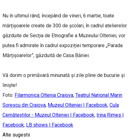
Nu în ultimul rând, începând de vineri, 6 martie, toate
mărțișoarele create de 300 de școlari, în cadrul atelierelor
găzduite de Secția de Etnografie a Muzeului Olteniei, vor
putea fi admirate în cadrul expoziției temporare „Parada
Mărțișoarelor”, găzduită de Casa Băniei.
Vă dorim o primăvară minunată și zile pline de bucurie și
liniște!
Foto:
Filarmonica Oltenia Craiova
,
Teatrul Național Marin
Sorescu din Craiova
,
Muzeul Olteniei | Facebook
,
Cula
Cernăteștilor - Muzeul Olteniei | Facebook
,
Irina Rimes |
Facebook
,
LB shows | Facebook
Alte sugestii