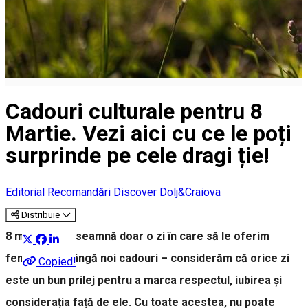
Cadouri culturale pentru 8
Martie. Vezi aici cu ce le poți
surprinde pe cele dragi ție!
Editorial
Recomandări Discover Dolj&Craiova
Distribuie
8 martie nu înseamnă doar o zi în care să le oferim
femeilor de lângă noi cadouri – considerăm că orice zi
Copied!
este un bun prilej pentru a marca respectul, iubirea și
considerația față de ele. Cu toate acestea, nu poate