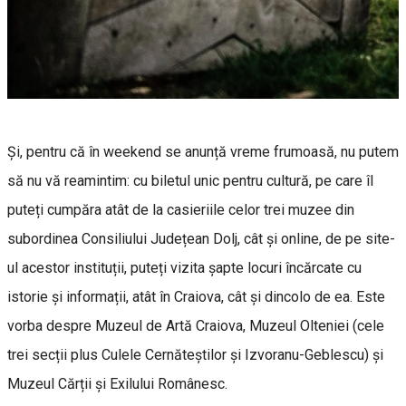
Și, pentru că în weekend se anunță vreme frumoasă, nu putem
să nu vă reamintim: cu biletul unic pentru cultură, pe care îl
puteți cumpăra atât de la casieriile celor trei muzee din
subordinea Consiliului Județean Dolj, cât și online, de pe site-
ul acestor instituții, puteți vizita șapte locuri încărcate cu
istorie și informații, atât în Craiova, cât și dincolo de ea. Este
vorba despre Muzeul de Artă Craiova, Muzeul Olteniei (cele
trei secții plus Culele Cernăteștilor și Izvoranu-Geblescu) și
Muzeul Cărții și Exilului Românesc.