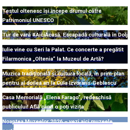
Țestul oltenesc își începe drumul către
Patrimoniul UNESCO
Tur de vară #AiciAcasă. Escapadă culturală în Dolj
Iulie vine cu Seri la Palat. Ce concerte a pregătit
Filarmonica „Oltenia” la Muzeul de Artă?
Muzica tradițională și cultura locală, în prim-plan
pentru al doilea an la Cula Izvoranu-Geblescu
Casa Memorială „Elena Farago”, redeschisă
publicului! Află când o poți vizita
Noaptea Muzeelor 2026 – vezi aici muzeele