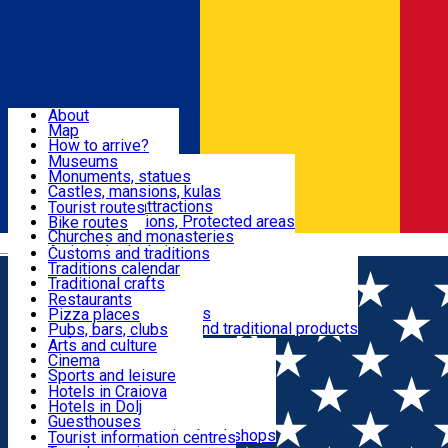
Sign In
Sign Up Free
Dolj & Craiova
About
Map
Attractions
How to arrive?
Recommendations
Museums
Tourist attractions
Monuments, statues
Routes
News
Castles, mansions, kulas
Architectural attractions
Tourist routes
Natural attractions, Protected areas
Bike routes
Customs, Traditions
Churches and monasteries
Română
Archaeological sites
Customs and traditions
Parks and gardens
Traditions calendar
Food & Drinks
Traditional crafts
Traditional cuisine
Restaurants
Wineries and vineyards
Pizza places
Leisure & Fun
Local manufacturers and traditional products
Pubs, bars, clubs
Cafes and teahouses
Arts and culture
Sweets and ice cream
Cinema
Accommodation
Fast-food
Sports and leisure
Horse riding
Hotels in Craiova
Swimming pools
Hotels in Dolj
Useful
Zoo
Guesthouses
Shopping, souvenirs, bookshops
Villas
Tourist information centres