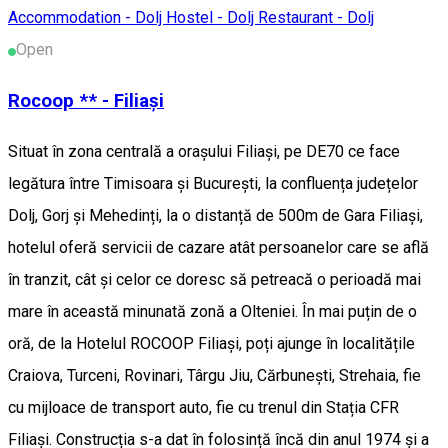
Accommodation - Dolj
Hostel - Dolj
Restaurant - Dolj
Open
Rocoop ** - Filiași
Situat în zona centrală a orașului Filiași, pe DE70 ce face
legătura între Timisoara și București, la confluența județelor
Dolj, Gorj și Mehedinți, la o distanță de 500m de Gara Filiași,
hotelul oferă servicii de cazare atât persoanelor care se află
în tranzit, cât și celor ce doresc să petreacă o perioadă mai
mare în această minunată zonă a Olteniei. În mai puțin de o
oră, de la Hotelul ROCOOP Filiași, poți ajunge în localitățile
Craiova, Turceni, Rovinari, Târgu Jiu, Cărbunești, Strehaia, fie
cu mijloace de transport auto, fie cu trenul din Stația CFR
Filiași. Construcția s-a dat în folosință încă din anul 1974 și a