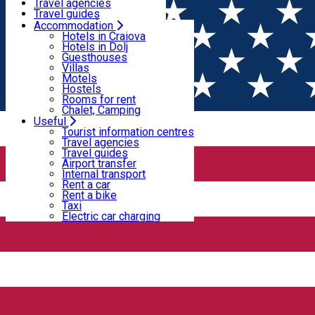
Motels
Travel agencies
Hostels
Travel guides
Rooms for rent
Airport transfer
Accommodation
Home
PLACES
Chalet, Camping
Internal transport
Hotels in Craiova
Rent a car
Hotels in Dolj
Rent a bike
Guesthouses
Hosteluri
Taxi
Villas
Electric car charging
Motels
Hostels
Rooms for rent
Accommodation - Dolj
Hostel - Dolj
Chalet, Camping
Useful
Open
Tourist information centres
Travel agencies
Travel guides
Hostel Bănie * - Bucovăț
Airport transfer
Internal transport
Rent a car
Rent a bike
Hostel Banie * - Bucovat dispune de 16 camere ( spatii ) cu un
Taxi
Electric car charging
total de 64 locuri. Facilitati: restaurant si terasa. Terasa Baniei
este o terasa moderna, cu o capacitate de 400 locuri.
89, Strada Principală, Bucovăț, Romania
Accommodation - Craiova
Hostel - Craiova
Open