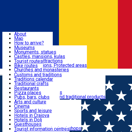
Sign In
Sign Up Free
Dolj & Craiova
About
Map
Attractions
How to arrive?
Recommendations
Museums
Tourist attractions
Monuments, statues
Routes
News
Castles, mansions, kulas
Architectural attractions
Tourist routes
Natural attractions, Protected areas
Bike routes
Customs, Traditions
Churches and monasteries
Română
Archaeological sites
Customs and traditions
Parks and gardens
Traditions calendar
Food & Drinks
Traditional crafts
Traditional cuisine
Restaurants
Wineries and vineyards
Pizza places
Leisure & Fun
Local manufacturers and traditional products
Pubs, bars, clubs
Cafes and teahouses
Arts and culture
Sweets and ice cream
Cinema
Accommodation
Fast-food
Sports and leisure
Horse riding
Hotels in Craiova
Swimming pools
Hotels in Dolj
Useful
Zoo
Guesthouses
Shopping, souvenirs, bookshops
Villas
Tourist information centres