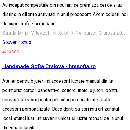
Au inceput competitiile din noul an, se premiaza cei ce s-au
distins in diferite activitati in anul precedent. Avem colectii noi
de cupe, trofee si medalii
Strada Mihai Viteazul , nr. 5, bl. 7-14, parter, Craiova 200418, Romania
Souvenir shop
Closed
Handmade Sofia Craiova - hmsofia.ro
Atelier pentru bijuterii și accesorii lucrate manual din lut
polimeric: cercei, pandantive, coliere, inele, bijuterii pentru
mireasă, acesorii pentru păr, căni personalizate și alte
accesorii personalizate. Daca doriti sa sprijiniti artizanatul
local, atunci luati un suvenir unicat si lucrat manual de la unul
din artistii locali.