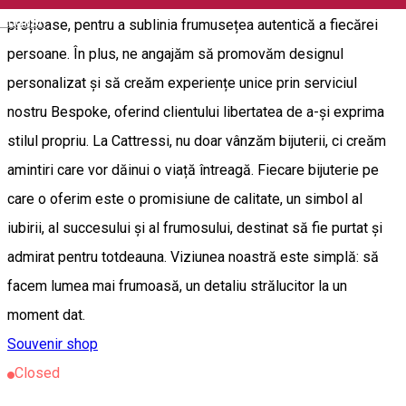
English
prețioase, pentru a sublinia frumusețea autentică a fiecărei
persoane. În plus, ne angajăm să promovăm designul
personalizat și să creăm experiențe unice prin serviciul
nostru Bespoke, oferind clientului libertatea de a-și exprima
stilul propriu. La Cattressi, nu doar vânzăm bijuterii, ci creăm
amintiri care vor dăinui o viață întreagă. Fiecare bijuterie pe
care o oferim este o promisiune de calitate, un simbol al
iubirii, al succesului și al frumosului, destinat să fie purtat și
admirat pentru totdeauna. Viziunea noastră este simplă: să
facem lumea mai frumoasă, un detaliu strălucitor la un
moment dat.
Souvenir shop
Closed