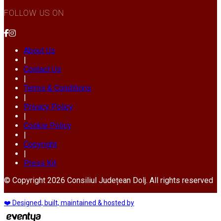
FOLLOW US ON
About Us
|
Contact Us
|
Terms & Conditions
|
Privacy Policy
|
Cookie Policy
|
Copyright
|
Press Kit
© Copyright 2026 Consiliul Județean Dolj. All rights reserved
❤️ Designed, built, maintained & hosted by