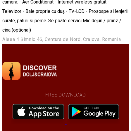
camera: - Aer Conditionat - Internet wireless gratuit -
Televizor - Baie proprie cu duș - TV-LCD - Prosoape si lenjerii
curate, paturi si perne. Se poate servici Mic dejun / pranz /
cina (optional)
Aleea 4 Șimnic 46, Centura de Nord, Craiova, Romania
FREE DOWNLOAD