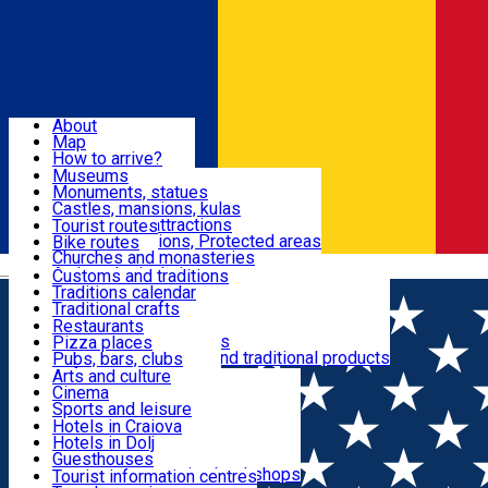
Sign In
Sign Up Free
Dolj & Craiova
About
Map
Attractions
How to arrive?
Recommendations
Museums
Tourist attractions
Monuments, statues
Routes
News
Castles, mansions, kulas
Architectural attractions
Tourist routes
Natural attractions, Protected areas
Bike routes
Customs, Traditions
Churches and monasteries
Română
Archaeological sites
Customs and traditions
Parks and gardens
Traditions calendar
Food & Drinks
Traditional crafts
Traditional cuisine
Restaurants
Wineries and vineyards
Pizza places
Leisure & Fun
Local manufacturers and traditional products
Pubs, bars, clubs
Cafes and teahouses
Arts and culture
Sweets and ice cream
Cinema
Accommodation
Fast-food
Sports and leisure
Horse riding
Hotels in Craiova
Swimming pools
Hotels in Dolj
Useful
Zoo
Guesthouses
Shopping, souvenirs, bookshops
Villas
Tourist information centres