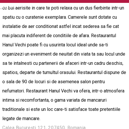
English
cu bai aerisite in care te poti relaxa cu un dus fierbinte intr-un
spatiu cu o curatenie exemplara. Camerele sunt dotate cu
instalatie de aer conditionat astfel incat sederea sa fie cat
mai placuta indiferent de conditiile de afara. Restaurantul
Hanul Vechi poate fi cu usurinta locul ideal unde sa-ti
organizezi un eveniment de neuitat din viata ta sau locul unde
sa te intalnesti cu partenerii de afaceri intr-un cadru deschis,
spatios, departe de tumultul orasului. Restaurantul dispune de
o sala de 90 de locuri si de asemenea salon pentru
nefumatori. Restaurant Hanul Vechi va ofera, intr-o atmosfera
intima si recomfortanta, o gama variata de mancaruri
traditionale si este un loc care-ti satisface toate pretentiile
legate de mancare.
Calea București 121, 207450, Romania