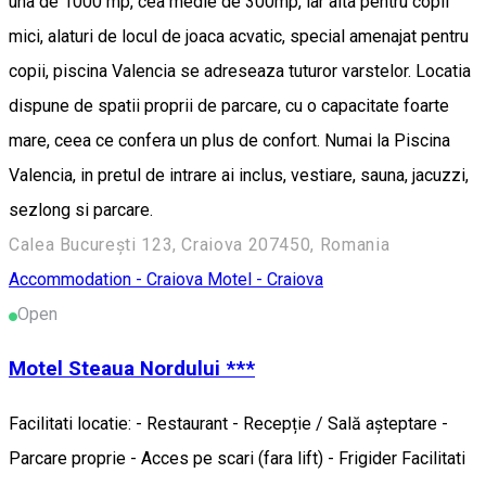
una de 1000 mp, cea medie de 300mp, iar alta pentru copii
mici, alaturi de locul de joaca acvatic, special amenajat pentru
copii, piscina Valencia se adreseaza tuturor varstelor. Locatia
dispune de spatii proprii de parcare, cu o capacitate foarte
mare, ceea ce confera un plus de confort. Numai la Piscina
Valencia, in pretul de intrare ai inclus, vestiare, sauna, jacuzzi,
sezlong si parcare.
Calea București 123, Craiova 207450, Romania
Accommodation - Craiova
Motel - Craiova
Open
Motel Steaua Nordului ***
Facilitati locatie: - Restaurant - Recepție / Sală așteptare -
Parcare proprie - Acces pe scari (fara lift) - Frigider Facilitati