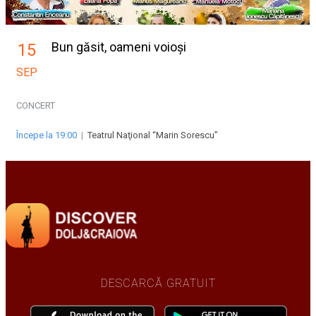
Bun găsit, oameni voioși
15
SEP
CONCERT
Începe la 19:00
|
Teatrul Naţional “Marin Sorescu”
DESCARCĂ GRATUIT