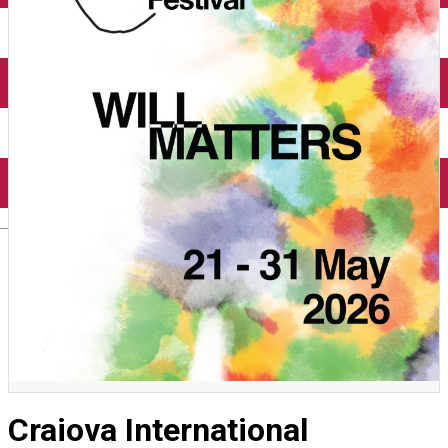
Închirieri auto
Închirieri biciclete
Taxi
Încărcare vehicule electrice
English
Craiova International