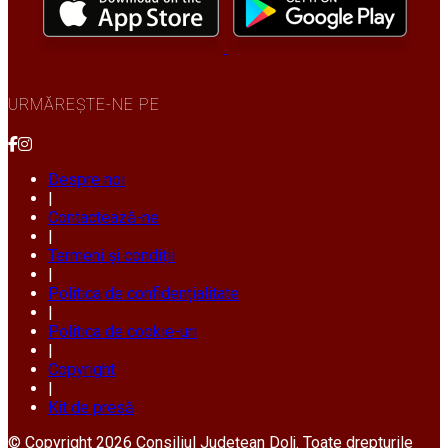
URMĂREȘTE-NE PE
Despre noi
|
Contactează-ne
|
Termeni și condiții
|
Politica de confidențialitate
|
Politica de cookie-uri
|
Copyright
|
Kit de presă
© Copyright 2026 Consiliul Județean Dolj. Toate drepturile