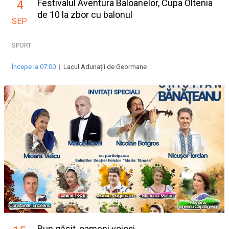
Festivalul Aventura Baloanelor, Cupa Oltenia
4
de 10 la zbor cu balonul
SEP
SPORT
Începe la 07:00
|
Lacul Adunații de Geormane
Bun găsit, oameni voioși