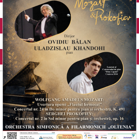
Închirieri auto
Închirieri biciclete
Taxi
Încărcare vehicule electrice
English