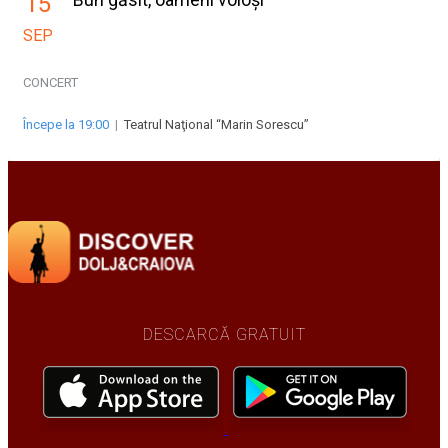
15
SEP
CONCERT
Începe la 19:00
|
Teatrul Naţional “Marin Sorescu”
DESCARCĂ GRATUIT