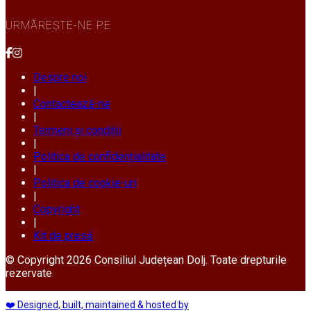
URMĂREȘTE-NE PE
Despre noi
|
Contactează-ne
|
Termeni și condiții
|
Politica de confidențialitate
|
Politica de cookie-uri
|
Copyright
|
Kit de presă
© Copyright 2026 Consiliul Județean Dolj. Toate drepturile
rezervate
❤️ Designed, built, maintained & hosted by