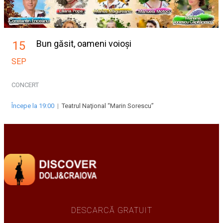
Bun găsit, oameni voioși
15
SEP
CONCERT
Începe la 19:00
|
Teatrul Naţional “Marin Sorescu”
DESCARCĂ GRATUIT