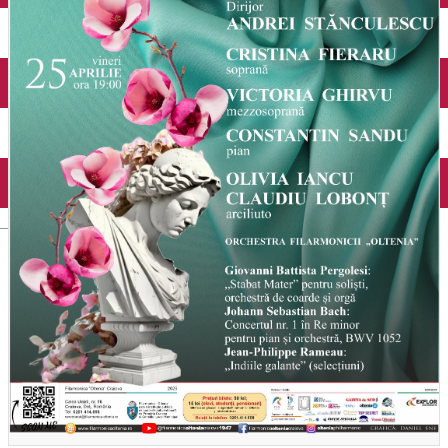
Închirieri auto
Închirieri biciclete
Taxi
Încărcare vehicule electrice
English