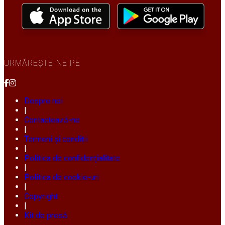
URMĂREȘTE-NE PE
Despre noi
|
Contactează-ne
|
Termeni și condiții
|
Politica de confidențialitate
|
Politica de cookie-uri
|
Copyright
|
Kit de presă