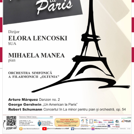
Închirieri auto
Închirieri biciclete
Taxi
Încărcare vehicule electrice
English