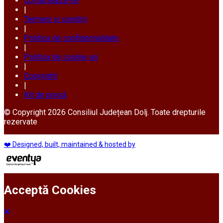
Contactează-ne
|
Termeni și condiții
|
Politica de confidențialitate
|
Politica de cookie-uri
|
Copyright
|
Kit de presă
© Copyright 2026 Consiliul Județean Dolj. Toate drepturile
rezervate
❤️ Designed, built, maintained & hosted by
Acceptă Cookies