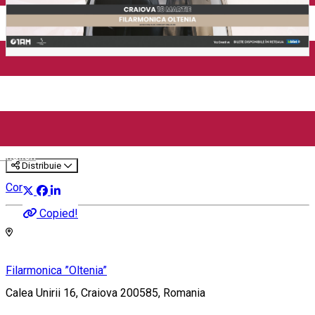
Închirieri auto
Închirieri biciclete
Taxi
Încărcare vehicule electrice
3 SUD EST "LIVE TOUR 2025"
SIMFONIC @CRAIOVA -
FILARMONICA OLTENIA
English
Distribuie
Concert
Copied!
Filarmonica ”Oltenia”
Calea Unirii 16, Craiova 200585, Romania