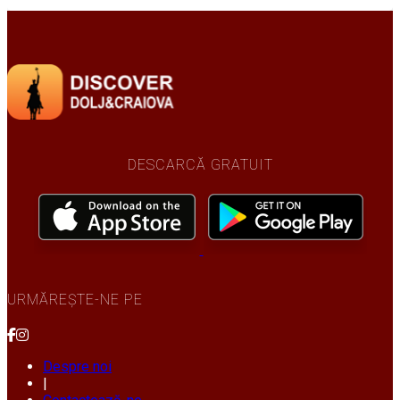
DESCARCĂ GRATUIT
URMĂREȘTE-NE PE
Despre noi
|