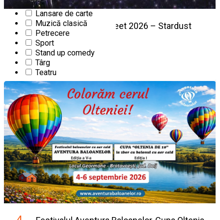
Film
Lansare de carte
Muzică clasică
25
Puppets Occupy Street 2026 – Stardust
Petrecere
Edition 13
AUG
Sport
Stand up comedy
FESTIVAL
Târg
Începe la 10:00
|
Craiova, Romania
Teatru