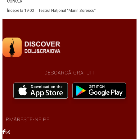
CONCERT
Începe la 19:00
|
Teatrul Naţional “Marin Sorescu”
DESCARCĂ GRATUIT
URMĂREȘTE-NE PE