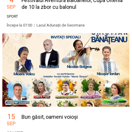
4
Festivalul Aventura Baloanelor, Cupa Oltenia
de 10 la zbor cu balonul
SEP
SPORT
Începe la 07:00
|
Lacul Adunații de Geormane
15
Bun găsit, oameni voioși
SEP