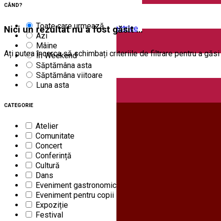
Închirieri auto
CÂND?
Închirieri biciclete
Taxi
Toate care urmează
Încărcare vehicule electrice
Nici un rezultat nu a fost găsit …
Azi
Mâine
Ați putea încerca să schimbați criteriile de filtrare pentru a găs
În Weekend
Săptămâna asta
Săptămâna viitoare
Luna asta
CATEGORIE
English
Atelier
Comunitate
Concert
Conferință
Cultură
Dans
Eveniment gastronomic
Eveniment pentru copii
Expoziție
Festival