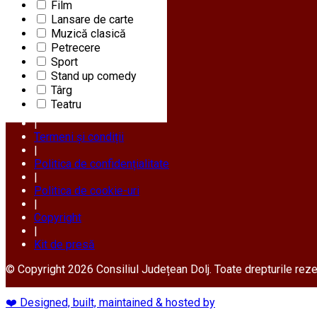
Film
Lansare de carte
URMĂREȘTE-NE PE
Muzică clasică
Petrecere
Sport
Stand up comedy
Despre noi
Târg
|
Teatru
Contactează-ne
|
Termeni și condiții
|
Politica de confidențialitate
|
Politica de cookie-uri
|
Copyright
|
Kit de presă
© Copyright 2026 Consiliul Județean Dolj. Toate drepturile rez
❤️ Designed, built, maintained & hosted by