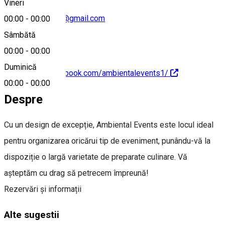
Vineri
ambientalevents@gmail.com
00:00
-
00:00
Sâmbătă
00:00
-
00:00
Duminică
https://www.facebook.com/ambientalevents1/
00:00
-
00:00
Despre
Cu un design de excepție, Ambiental Events este locul ideal
pentru organizarea oricărui tip de eveniment, punându-vă la
dispoziție o largă varietate de preparate culinare. Vă
așteptăm cu drag să petrecem împreună!
Rezervări și informații
Alte sugestii