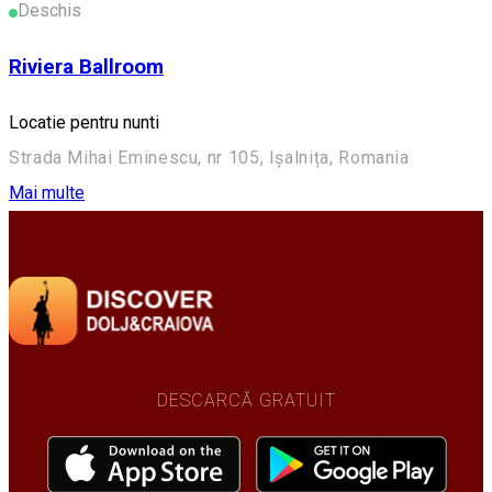
Deschis
Riviera Ballroom
Locatie pentru nunti
Strada Mihai Eminescu, nr 105, Ișalnița, Romania
Mai multe
DESCARCĂ GRATUIT