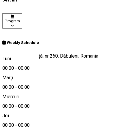
Deschis
Program
Weekly Schedule
Strada Petre Baniță, nr 260, Dăbuleni, Romania
Luni
00:00
-
00:00
Marți
Hartă
00:00
-
00:00
Miercuri
00:00
-
00:00
0740 423 715
Joi
00:00
-
00:00