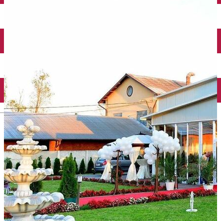
Închirieri auto
Închirieri biciclete
Taxi
Încărcare vehicule electrice
English