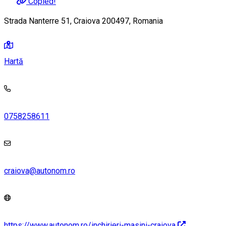
Copied!
Strada Nanterre 51, Craiova 200497, Romania
Hartă
0758258611
craiova@autonom.ro
https://www.autonom.ro/inchirieri-masini-craiova