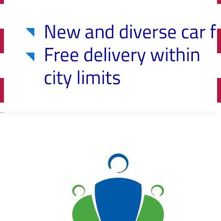
Închirieri auto
Închirieri biciclete
Taxi
Încărcare vehicule electrice
English