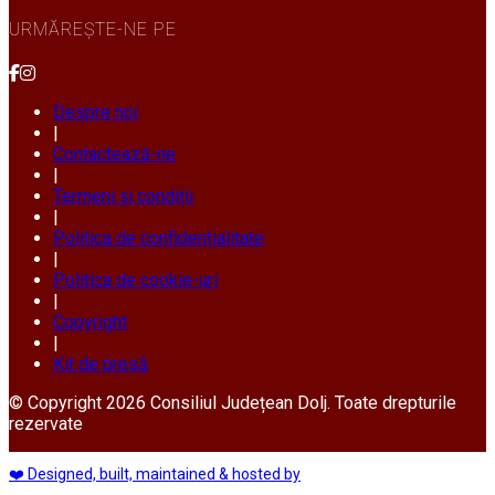
URMĂREȘTE-NE PE
Despre noi
|
Contactează-ne
|
Termeni și condiții
|
Politica de confidențialitate
|
Politica de cookie-uri
|
Copyright
|
Kit de presă
© Copyright 2026 Consiliul Județean Dolj. Toate drepturile
rezervate
❤️ Designed, built, maintained & hosted by