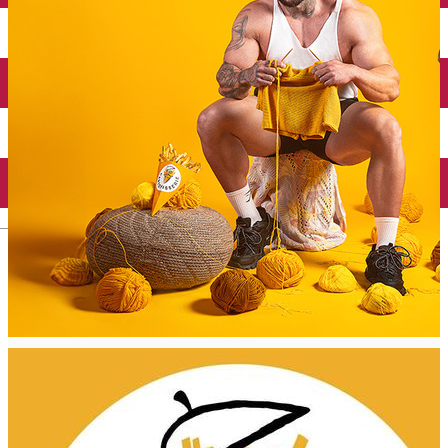
Închirieri auto
Închirieri biciclete
Taxi
Încărcare vehicule electrice
English