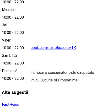
10:00
-
22:00
Miercuri
10:00
-
22:00
0773 948 813
Joi
10:00
-
22:00
Vineri
https://www.facebook.com/cartofisserie/
10:00
-
22:00
Sâmbătă
Despre
10:00
-
22:00
Duminică
La CARTOFISSERIE fiecare consumator este oaspetele
10:00
-
22:00
nostru. Te așteptam cu Bucurie si Prospețime!
Alte sugestii
Fast-Food