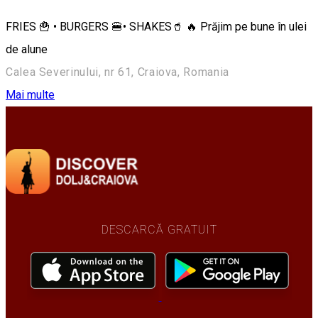
FRIES 🍟 • BURGERS 🍔• SHAKES🥤 🔥 Prăjim pe bune în ulei
de alune
Calea Severinului, nr 61, Craiova, Romania
Mai multe
DESCARCĂ GRATUIT