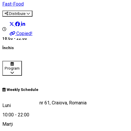
Fast-Food
Distribuie
Copied!
10:00 - 22:00
Închis
Program
Weekly Schedule
Calea Severinului, nr 61, Craiova, Romania
Luni
10:00
-
22:00
Marți
Hartă