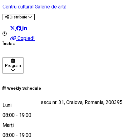
Centru cultural
Galerie de artă
Distribuie
Copied!
Închis
Program
Weekly Schedule
str. Traian Demetrescu nr. 31, Craiova, Romania, 200395
Luni
08:00
-
19:00
Marți
Hartă
08:00
-
19:00