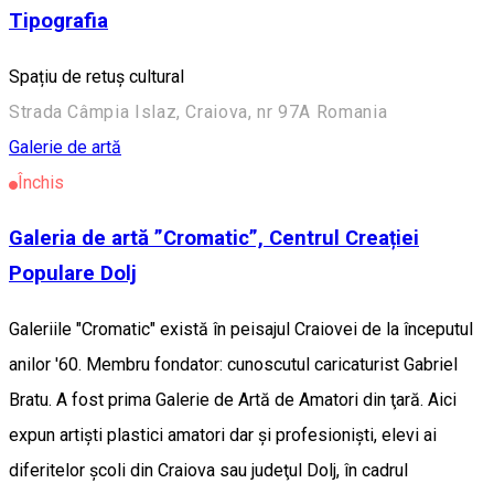
Tipografia
Spațiu de retuș cultural
Strada Câmpia Islaz, Craiova, nr 97A Romania
Galerie de artă
Închis
Galeria de artă ”Cromatic”, Centrul Creației
Populare Dolj
Galeriile "Cromatic" există în peisajul Craiovei de la începutul
anilor '60. Membru fondator: cunoscutul caricaturist Gabriel
Bratu. A fost prima Galerie de Artă de Amatori din ţară. Aici
expun artişti plastici amatori dar şi profesionişti, elevi ai
diferitelor şcoli din Craiova sau judeţul Dolj, în cadrul