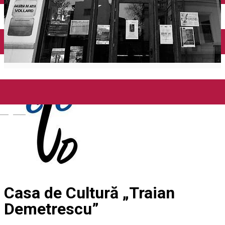
Închirieri auto
Închirieri biciclete
Taxi
Încărcare vehicule electrice
English
Casa de Cultură „Traian
Demetrescu”