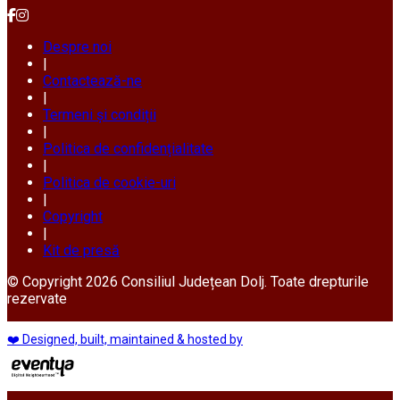
Despre noi
|
Contactează-ne
|
Termeni și condiții
|
Politica de confidențialitate
|
Politica de cookie-uri
|
Copyright
|
Kit de presă
© Copyright 2026 Consiliul Județean Dolj. Toate drepturile
rezervate
❤️ Designed, built, maintained & hosted by