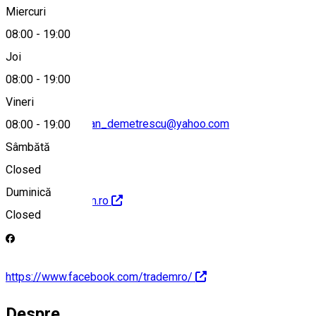
Miercuri
08:00
-
19:00
0351 413 369
Joi
08:00
-
19:00
Vineri
casa_cultura_traian_demetrescu@yahoo.com
08:00
-
19:00
Sâmbătă
Closed
Duminică
http://www.tradem.ro
Closed
https://www.facebook.com/trademro/
Despre