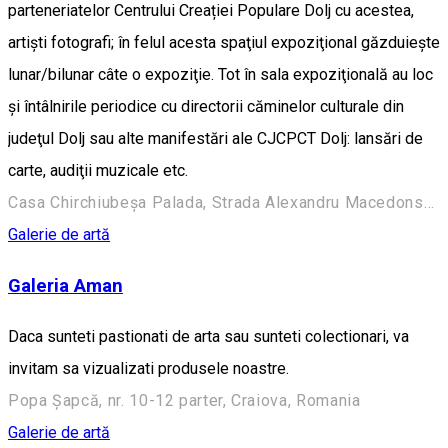
parteneriatelor Centrului Creației Populare Dolj cu acestea,
artişti fotografi; în felul acesta spaţiul expoziţional găzduieşte
lunar/bilunar câte o expoziţie. Tot în sala expoziţională au loc
şi întâlnirile periodice cu directorii căminelor culturale din
judeţul Dolj sau alte manifestări ale CJCPCT Dolj: lansări de
carte, audiţii muzicale etc.
Casa Chirchiubeșa Palada, Strada Alexandru Macedonski 28, Craiova 200383, România
Galerie de artă
Galeria Aman
Daca sunteti pastionati de arta sau sunteti colectionari, va
invitam sa vizualizati produsele noastre.
Popa Șapcă, nr. 10-12 parter, Craiova, Romania
Galerie de artă