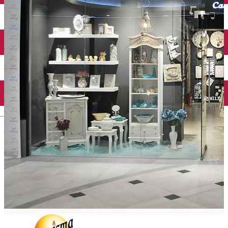
Închirieri auto
Închirieri biciclete
Taxi
Încărcare vehicule electrice
English