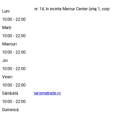
Craiova, str. Unirii, nr. 14, în incinta Mercur Center (etaj 1, corp
Luni
vechi)
10:00
-
22:00
Marți
10:00
-
22:00
Hartă
Miercuri
10:00
-
22:00
Joi
0351 173 951
10:00
-
22:00
Vineri
10:00
-
22:00
mercurcadouri@charismatrade.ro
Sâmbătă
10:00
-
22:00
Duminică