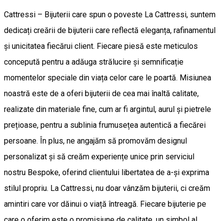
Cattressi – Bijuterii care spun o poveste La Cattressi, suntem
dedicați creării de bijuterii care reflectă eleganța, rafinamentul
și unicitatea fiecărui client. Fiecare piesă este meticulos
concepută pentru a adăuga strălucire și semnificație
momentelor speciale din viața celor care le poartă. Misiunea
noastră este de a oferi bijuterii de cea mai înaltă calitate,
realizate din materiale fine, cum ar fi argintul, aurul și pietrele
prețioase, pentru a sublinia frumusețea autentică a fiecărei
persoane. În plus, ne angajăm să promovăm designul
personalizat și să creăm experiențe unice prin serviciul
nostru Bespoke, oferind clientului libertatea de a-și exprima
stilul propriu. La Cattressi, nu doar vânzăm bijuterii, ci creăm
amintiri care vor dăinui o viață întreagă. Fiecare bijuterie pe
care o oferim este o promisiune de calitate, un simbol al