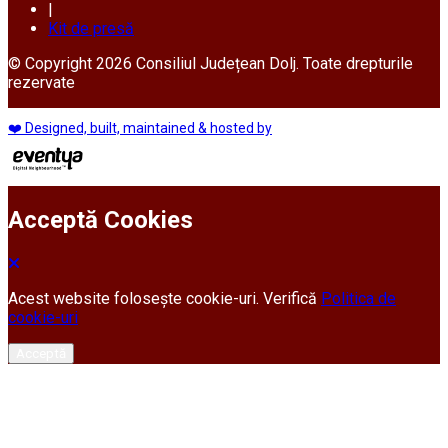
|
Kit de presă
© Copyright 2026 Consiliul Județean Dolj. Toate drepturile
rezervate
❤️ Designed, built, maintained & hosted by
Acceptă Cookies
Acest website folosește cookie-uri. Verifică
Politica de
cookie-uri
Acceptă