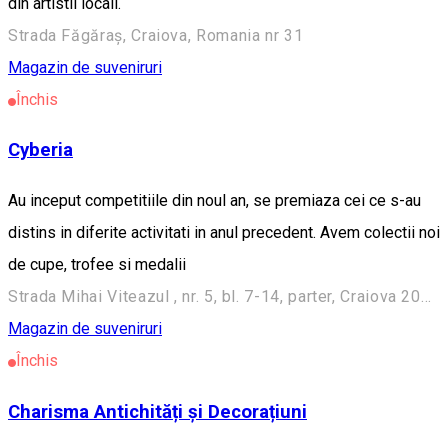
din artistii locali.
Strada Făgăraș, Craiova, Romania nr 31
Magazin de suveniruri
Închis
Cyberia
Au inceput competitiile din noul an, se premiaza cei ce s-au
distins in diferite activitati in anul precedent. Avem colectii noi
de cupe, trofee si medalii
Strada Mihai Viteazul , nr. 5, bl. 7-14, parter, Craiova 200418, Romania
Magazin de suveniruri
Închis
Charisma Antichități și Decorațiuni