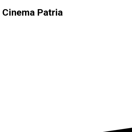
Cinema Patria