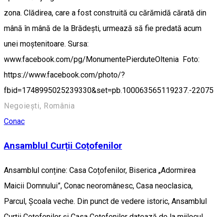
zona. Clădirea, care a fost construită cu cărămidă cărată din
mână în mână de la Brădeşti, urmează să fie predată acum
unei moştenitoare. Sursa:
www.facebook.com/pg/MonumentePierduteOltenia Foto:
https://www.facebook.com/photo/?
fbid=1748995025239330&set=pb.100063565119237.-22075
Negoiești, România
Conac
Ansamblul Curții Coțofenilor
Ansamblul conține: Casa Coțofenilor, Biserica „Adormirea
Maicii Domnului”, Conac neoromânesc, Casa neoclasica,
Parcul, Școala veche. Din punct de vedere istoric, Ansamblul
Curţii Coţofenilor şi Casa Coţofenilor datează de la mijlocul