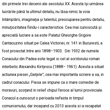
din primele trei decenii ale secolului XX. Acesta îşi urmărea
lucrările până la ultimul detaliu, nu lăsa nimic la voia
întâmplării, imaginaţia şi talentul, preocuparea pentru detaliu,
minuţiozitatea fiindu-i caracteristice. Cea mai cunoscută şi
apreciată lucrare a sa este Palatul Gheorghe Grigore
Cantacuzino situat pe Calea Victoriei, nr. 141 in Bucuresti, a
fost proiectat între anii 1898–1903. Din 1932 de numele
Conacului din Padea este legat si cel al scriitorului roman
interbelic Alexandru Kirițescu (1888– 1961). Acesta a situat
actiunea piesei „Gaițele”, cea mai importanta scriere a sa, in
cadrul conacului. Piesa se impune ca o mare comedie de
moravuri, scoțand in relief chipul feroce al lumii provinciale.
Conacul a cunoscut o perioada nefasta in timpul
comunismului, dar incepand cu 2013 acesta si-a recapatat