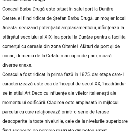
Conacul Barbu Drugă este situat în satul port la Dunăre
Cetate, el fiind ridicat de Ștefan Barbu Drugă, un moșier local.
Acesta, sesizând potențialul amplasamentului, inființează la
sfârșitul secolului al XIX-lea portul la Dunăre pentru a facilita
comerțul cu cereale din zona Olteniei. Alături de port și de
conac, domeniu de la Cetate mai cuprinde parc, moară,
diverse anexe.
Conacul a fost ridicat în primă fază în 1875, dar etapa care-l
caracterizează este cea de început de secol XX, încadrându-
se în stilul Art Deco cu influențe ale vilelor italienești ale
momentului edificării. Clădirea este amplasată în mijlocul
parcului cu care relaționează printr-o serie de terase
descoperite la toate nivelurile, cele de la nivelurile superioare
fiind acoperite de pergole realizate din beton armat.