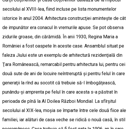
secolului al XVIII-lea, fiind incluse pe lista monumentelor
istorice în anul 2004. Arhitectura construcţiei aminteşte de cât
de impunător era conacul în vremurile apuse. Se pot observa
zidurile groase, din cărămidă. În anii 1930, Regina Maria a
României a fost oaspete în aceste case. Ansamblul situat pe
faleza Jiului este un exemplu de arhitectură rezidenţială din
Ţara Românească, remarcabil pentru arhitectura lui, pentru cei
două sute de ani de locuire neîntreruptă şi pentru felul în care
generaţii la rînd au socotit că trebuie să-l îmbogăţească,
punându-şi amprenta pe felul în care acesta s-a păstrat în
perioada de pînă la Al Doilea Război Mondial. La sfîrşitul
secolului al XIX-lea, moşia se împarte între cele două fiice ale
familiei, iar alături de casa veche se ridică o nouă casă, în stil
neoromânesc. Casa trebuie să fi fost gata la 1906, an în care