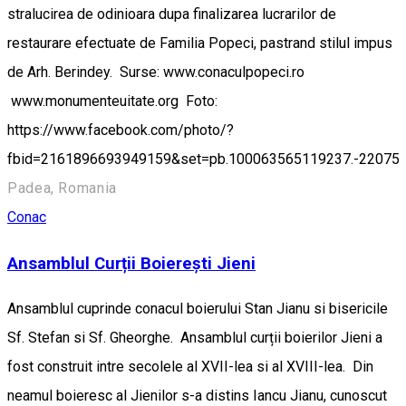
stralucirea de odinioara dupa finalizarea lucrarilor de
restaurare efectuate de Familia Popeci, pastrand stilul impus
de Arh. Berindey. Surse: www.conaculpopeci.ro
www.monumenteuitate.org Foto:
https://www.facebook.com/photo/?
fbid=2161896693949159&set=pb.100063565119237.-22075
Padea, Romania
Conac
Ansamblul Curții Boierești Jieni
Ansamblul cuprinde conacul boierului Stan Jianu si bisericile
Sf. Stefan si Sf. Gheorghe. Ansamblul curții boierilor Jieni a
fost construit intre secolele al XVII-lea si al XVIII-lea. Din
neamul boieresc al Jienilor s-a distins Iancu Jianu, cunoscut