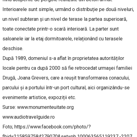
Interioarele sunt simple, urmând o distribuție pe două niveluri,
un nivel subteran și un nivel de terase la partea superioară,
toate conectate printr-o scară interioară. La parter sunt
saloanele iar la etaj dormitoarele, relaționând cu terasele
deschise.
După 1989, domeniul s-a aflat în proprietatea autorităților
locale pentru ca după 2000 să fie retrocedat urmașei familiei
Drugă, Joana Grevers, care a reușit transformarea conacului,
parcului și a portului într-un port cultural, aici organizându-se
evenimente artistice, expoziții etc.
Surse: www.monumenteuitate.org
www.audiotravelguide.ro
Foto; https://www.facebook.com/photo/?
fbid=2158597584279070&set=pb.100063565119237.-2207