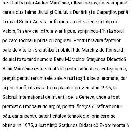
fost fiul banului Andrei Mărăcine, oltean neaoş, neastâmpărat,
care a dus faima Jiului şi Oltului, a Dunării şi a Carpaţilor, până
la malul Senei. Acesta ar fi ajuns la curtea regelui Filip de
Valois, în serviciul căruia s-ar fi pus, sprijinindu-l în războiul
pe care tocmai îl purta cu englezii. Pentru bravura faptelor
sale de vitejie i s-a atribuit nobilul titlu Marchiz de Ronsard,
de aici rezultând numele Banu Mărăcine. Staţiunea Didactică
Banu Mărăcine este situată în centrul viticol cu acelaşi nume,
preţuit pentru renumitele sale vinuri roşii, albe şi aromate, dar
şi prin mirificul vinars Roua plaiului, prezentat în 1996, la
Salonul Internaţional de Invenţii de la Geneva, unde a fost
premiat cu medalia de argint, pentru fineţea şi rafinamentul
său, dar şi pentru autenticitatea tehnologiei prin care se
obţine. În 1975, a luat fiinţă Staţiunea Didactică Experimentală