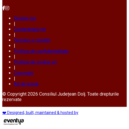
Despre noi
|
Contactează-ne
|
Termeni și condiții
|
Politica de confidențialitate
|
Politica de cookie-uri
|
Copyright
|
Kit de presă
© Copyright 2026 Consiliul Județean Dolj. Toate drepturile
rezervate
❤️ Designed, built, maintained & hosted by