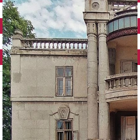
Închirieri auto
Închirieri biciclete
Taxi
Încărcare vehicule electrice
English