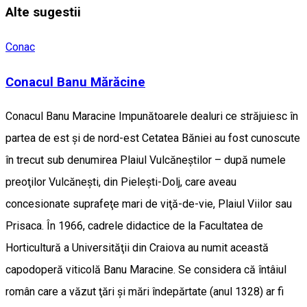
Alte sugestii
Conac
Conacul Banu Mărăcine
Conacul Banu Maracine Impunătoarele dealuri ce străjuiesc în
partea de est şi de nord-est Cetatea Băniei au fost cunoscute
în trecut sub denumirea Plaiul Vulcăneştilor – după numele
preoţilor Vulcăneşti, din Pieleşti-Dolj, care aveau
concesionate suprafeţe mari de viţă-de-vie, Plaiul Viilor sau
Prisaca. În 1966, cadrele didactice de la Facultatea de
Horticultură a Universităţii din Craiova au numit această
capodoperă viticolă Banu Maracine. Se considera că întâiul
român care a văzut ţări şi mări îndepărtate (anul 1328) ar fi