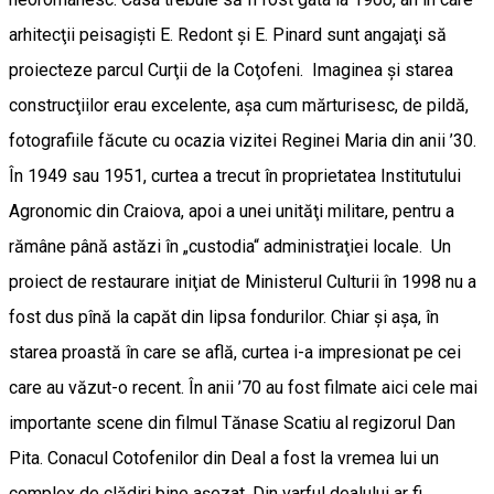
arhitecţii peisagişti E. Redont şi E. Pinard sunt angajaţi să
proiecteze parcul Curţii de la Coţofeni. Imaginea şi starea
construcţiilor erau excelente, aşa cum mărturisesc, de pildă,
fotografiile făcute cu ocazia vizitei Reginei Maria din anii ’30.
În 1949 sau 1951, curtea a trecut în proprietatea Institutului
Agronomic din Craiova, apoi a unei unităţi militare, pentru a
rămâne până astăzi în „custodia“ administraţiei locale. Un
proiect de restaurare iniţiat de Ministerul Culturii în 1998 nu a
fost dus pînă la capăt din lipsa fondurilor. Chiar şi aşa, în
starea proastă în care se află, curtea i-a impresionat pe cei
care au văzut-o recent. În anii ’70 au fost filmate aici cele mai
importante scene din filmul Tănase Scatiu al regizorul Dan
Pita. Conacul Cotofenilor din Deal a fost la vremea lui un
complex de clădiri bine așezat. Din varful dealului ar fi