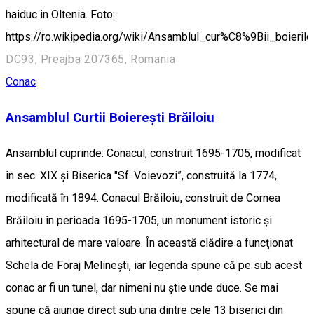
haiduc in Oltenia. Foto:
https://ro.wikipedia.org/wiki/Ansamblul_cur%C8%9Bii_boierilo
DC93, Preajba 207365, Romania
Conac
Ansamblul Curtii Boierești Brăiloiu
Ansamblul cuprinde: Conacul, construit 1695-1705, modificat
în sec. XIX și Biserica "Sf. Voievozi”, construită la 1774,
modificată în 1894. Conacul Brăiloiu, construit de Cornea
Brăiloiu în perioada 1695-1705, un monument istoric şi
arhitectural de mare valoare. În această clădire a funcţionat
Schela de Foraj Melineşti, iar legenda spune că pe sub acest
conac ar fi un tunel, dar nimeni nu ştie unde duce. Se mai
spune că ajunge direct sub una dintre cele 13 biserici din