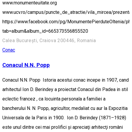
www.monumenteuitate.org
www.ucv.ro/campus/puncte_de_atractie/vila_mircea/prezenta
https://www.facebook.com/pg/MonumentePierduteOltenia/ph
tab=album&album_id=665373556855520
Calea București, Craiova 200446, Romania
Conac
Conacul N.N. Popp
Conacul N.N. Popp Istoria acestui conac incepe in 1907, cand
arhitectul Ion D. Berindey a proiectat Conacul din Padea in stil
eclectic francez , ca locuinta personala a familiei a
bancherului N. N. Popp, agricultor, medaliat cu aur la Expozitia
Universala de la Paris in 1900. Ion D. Berindey (1871–1928)
este unul dintre cei mai prolifici şi apreciaţi arhitecţi români