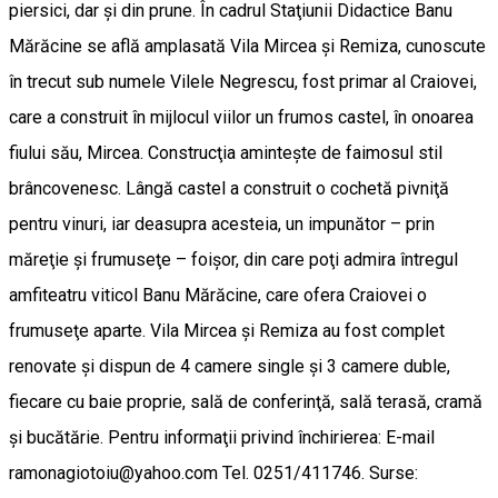
piersici, dar şi din prune. În cadrul Staţiunii Didactice Banu
Mărăcine se află amplasată Vila Mircea şi Remiza, cunoscute
în trecut sub numele Vilele Negrescu, fost primar al Craiovei,
care a construit în mijlocul viilor un frumos castel, în onoarea
fiului său, Mircea. Construcţia aminteşte de faimosul stil
brâncovenesc. Lângă castel a construit o cochetă pivniţă
pentru vinuri, iar deasupra acesteia, un impunător – prin
măreţie şi frumuseţe – foişor, din care poţi admira întregul
amfiteatru viticol Banu Mărăcine, care ofera Craiovei o
frumuseţe aparte. Vila Mircea şi Remiza au fost complet
renovate şi dispun de 4 camere single şi 3 camere duble,
fiecare cu baie proprie, sală de conferinţă, sală terasă, cramă
şi bucătărie. Pentru informaţii privind închirierea: E-mail
ramonagiotoiu@yahoo.com Tel. 0251/411746. Surse: