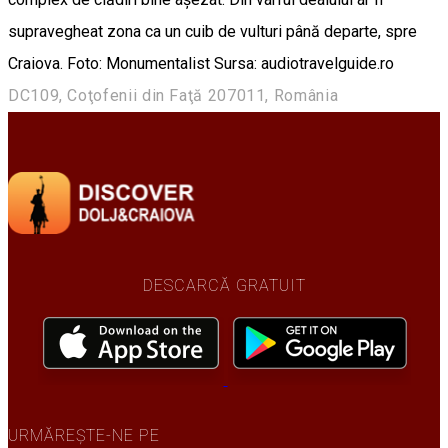
supravegheat zona ca un cuib de vulturi până departe, spre
Craiova. Foto: Monumentalist Sursa: audiotravelguide.ro
DC109, Coţofenii din Faţă 207011, România
DESCARCĂ GRATUIT
URMĂREȘTE-NE PE