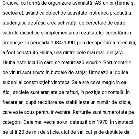
Craiova, cu formă de organizare asimilată IAS-urilor (ferme şi
sectoare), având ca obiect de activitate instruirea practică a
studenţilor, desfăşurarea activităţii de cercetare de către
cadrele didactice şi implementarea rezultatelor cercetării în
producţie. În perioada 1984-1990, prin decopertarea terenului,
a fost construită Hruba, una dintre cele mai mari din ţară.
Hruba este locul în care se maturează vinurile. Sortimentele
de vinuri sunt ţinute în butoaie de stejar. Urmează al doilea
subsol al construcţiei: vinoteca. Sala are ceva magic în ea.
Aici, sticlele sunt aranjate pe rafturi, în poziţie orizontală. În
fiecare an, după recoltare se stabilileşte un număr de sticle,
care este adus pentru învechire. Rafturile sunt numerotate pe
categorii. Cele mai vechi soiuri datează din 1970. În vinotecă
se află 20 de mii de sticle, atât de vin, cât şi de distilate din