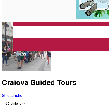
Închirieri auto
Închirieri biciclete
Taxi
Încărcare vehicule electrice
English
Craiova Guided Tours
Ghid turistic
Distribuie