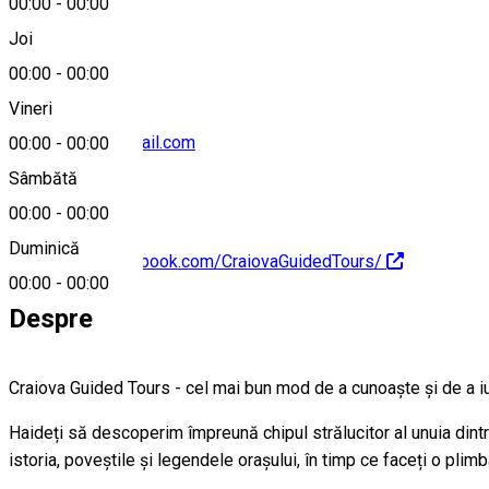
00:00
-
00:00
+40743203299
Joi
00:00
-
00:00
Vineri
craiovatours@gmail.com
00:00
-
00:00
Sâmbătă
00:00
-
00:00
Duminică
https://www.facebook.com/CraiovaGuidedTours/
00:00
-
00:00
Despre
Craiova Guided Tours - cel mai bun mod de a cunoaște și de a i
Haideți să descoperim împreună chipul strălucitor al unuia dintre
istoria, poveștile și legendele orașului, în timp ce faceți o plimb