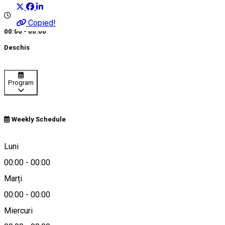
Copied!
00:00 - 00:00
Deschis
Program
Weekly Schedule
Craiova, Romania
Luni
00:00
-
00:00
Marți
Hartă
00:00
-
00:00
Miercuri