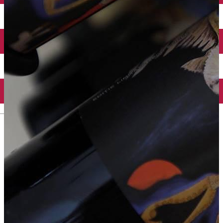
Închirieri auto
Închirieri biciclete
Taxi
Încărcare vehicule electrice
English