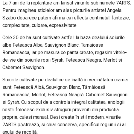
La 7 ani de la replantare am lansat vinurile sub numele 7ARTS.
Pentru imaginea sticlelor am ales picturile artistei Angela
Szabo deoarece putem afirma ca reflecta continutul: fantezie,
complexitate, culoare, expresivitate.
Cele 30 de ha sunt cultivate astfel: la baza dealului soiurile
albe Feteasca Alba, Sauvignon Blanc, Tamaioasa
Romaneasca, iar pe masura ce panta creste, regasim vitele-
de-vie din soiurile rosii Syrah, Feteasca Neagra, Merlot si
Cabernet Sauvignon.
Soiurile cultivate pe dealul ce se înaltă în vecinătatea cramei
sunt: Fetească Albă, Sauvignon Blanc, Tămâioasă
Românească, Merlot, Fetească Neagră, Cabernet Sauvignon
si Syrah. Cu scopul de a controla integral calitatea, enologii
nostri folosesc exclusiv strugurii proveniti din productia
proprie, culesi manual. Desi create în stil modern, vinurile
7ARTS păstrează, si chiar conservă, specificul regiunii si al
anului de recoltă.