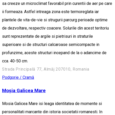
sa creeze un microclimat favorabil prin curentii de aer pe care
ii formeaza. Astfel intreaga zona este termoreglata iar
plantele de vita-de-vie si strugurii parcurg perioade optime
de dezvoltare, respectiv coacere. Solurile din acest teritoriu
sunt reprezentate de argile si pietrisuri in straturile
superioare si de structuri calcaroase semicompacte in
profunzime, aceste structuri incepand de la o adancime de
cca. 40-50 cm.
Strada Principală 77, Almăj 207010, Romania
Podgorie / Cramă
Moșia Galicea Mare
Mosia Galicea Mare isi leaga identitatea de momente si
personalitati marcante din istoria societatii romanesti. In