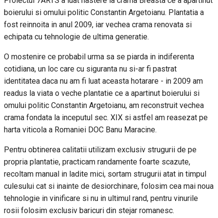
Proiectul 7ARTS a luat nastere la crama Breasta ce a apartinut
boierului si omului politic Constantin Argetoianu. Plantatia a
fost reinnoita in anul 2009, iar vechea crama renovata si
echipata cu tehnologie de ultima generatie.
O mostenire ce probabil urma sa se piarda in indiferenta
cotidiana, un loc care cu siguranta nu si-ar fi pastrat
identitatea daca nu am fi luat aceasta hotarare - in 2009 am
readus la viata o veche plantatie ce a apartinut boierului si
omului politic Constantin Argetoianu, am reconstruit vechea
crama fondata la inceputul sec. XIX si astfel am reasezat pe
harta viticola a Romaniei DOC Banu Maracine.
Pentru obtinerea calitatii utilizam exclusiv strugurii de pe
propria plantatie, practicam randamente foarte scazute,
recoltam manual in ladite mici, sortam strugurii atat in timpul
culesului cat si inainte de desiorchinare, folosim cea mai noua
tehnologie in vinificare si nu in ultimul rand, pentru vinurile
rosii folosim exclusiv baricuri din stejar romanesc.