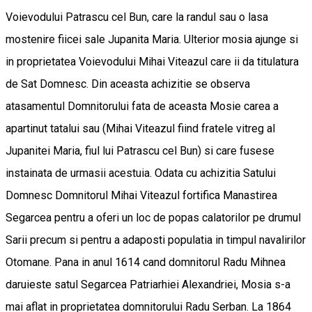
Voievodului Patrascu cel Bun, care la randul sau o lasa
mostenire fiicei sale Jupanita Maria. Ulterior mosia ajunge si
in proprietatea Voievodului Mihai Viteazul care ii da titulatura
de Sat Domnesc. Din aceasta achizitie se observa
atasamentul Domnitorului fata de aceasta Mosie carea a
apartinut tatalui sau (Mihai Viteazul fiind fratele vitreg al
Jupanitei Maria, fiul lui Patrascu cel Bun) si care fusese
instainata de urmasii acestuia. Odata cu achizitia Satului
Domnesc Domnitorul Mihai Viteazul fortifica Manastirea
Segarcea pentru a oferi un loc de popas calatorilor pe drumul
Sarii precum si pentru a adaposti populatia in timpul navalirilor
Otomane. Pana in anul 1614 cand domnitorul Radu Mihnea
daruieste satul Segarcea Patriarhiei Alexandriei, Mosia s-a
mai aflat in proprietatea domnitorului Radu Serban. La 1864