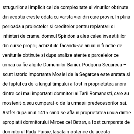
strugurilor si implicit cel de complexitate al vinurilor obtinute
din acestia creste odata cu varsta viei din care provin. In plina
perioada a proiectelor si creditelor pentru replantari si
infiintari de crame, domnul Spiridon a ales calea investitiilor
din surse proprii, achizitiile facandu-se anual in functie de
veniturile obtinute si dupa analize atente a parcelelor ce
urmau sa fie alipite Domeniilor Baniei. Podgoria Segarcea –
scurt istoric Importanta Mosiei de la Segarcea este aratata si
de faptul ca de-a lungul timpului a fost in proprietatea unora
dintre cei mai importanti domnitori ai Tarii Romanesti, care au
mostenit-o,sau cumparat-o de la urmasii predecesorilor sai.
Astfel dupa anul 1415 cand se afla in proprietatea unuia dintre
apropiatii domnitorului Mircea cel Batran, a fost cumparata de
domnitorul Radu Paisie, lasata mostenire de acesta