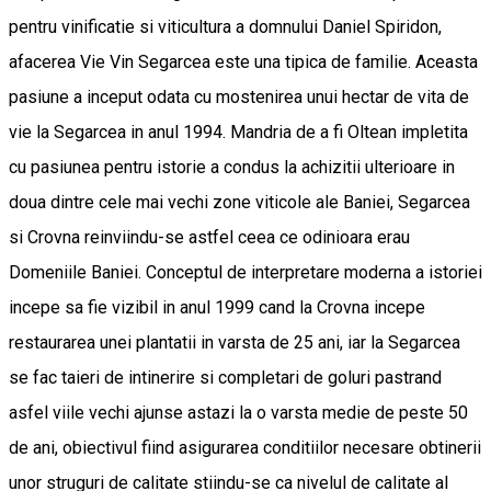
pentru vinificatie si viticultura a domnului Daniel Spiridon,
afacerea Vie Vin Segarcea este una tipica de familie. Aceasta
pasiune a inceput odata cu mostenirea unui hectar de vita de
vie la Segarcea in anul 1994. Mandria de a fi Oltean impletita
cu pasiunea pentru istorie a condus la achizitii ulterioare in
doua dintre cele mai vechi zone viticole ale Baniei, Segarcea
si Crovna reinviindu-se astfel ceea ce odinioara erau
Domeniile Baniei. Conceptul de interpretare moderna a istoriei
incepe sa fie vizibil in anul 1999 cand la Crovna incepe
restaurarea unei plantatii in varsta de 25 ani, iar la Segarcea
se fac taieri de intinerire si completari de goluri pastrand
asfel viile vechi ajunse astazi la o varsta medie de peste 50
de ani, obiectivul fiind asigurarea conditiilor necesare obtinerii
unor struguri de calitate stiindu-se ca nivelul de calitate al