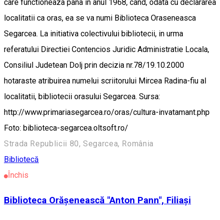
care functioneaza pana in anul 1968, cand, odata cu declararea
localitatii ca oras, ea se va numi Biblioteca Oraseneasca
Segarcea. La initiativa colectivului bibliotecii, in urma
referatului Directiei Contencios Juridic Administratie Locala,
Consiliul Judetean Dolj prin decizia nr.78/19.10.2000
hotaraste atribuirea numelui scriitorului Mircea Radina-fiu al
localitatii, bibliotecii orasului Segarcea. Sursa:
http://www.primariasegarcea.ro/oras/cultura-invatamant.php
Foto: biblioteca-segarcea.oltsoft.ro/
Strada Republicii 80, Segarcea, România
Bibliotecă
Închis
Biblioteca Orăşenească "Anton Pann", Filiaşi