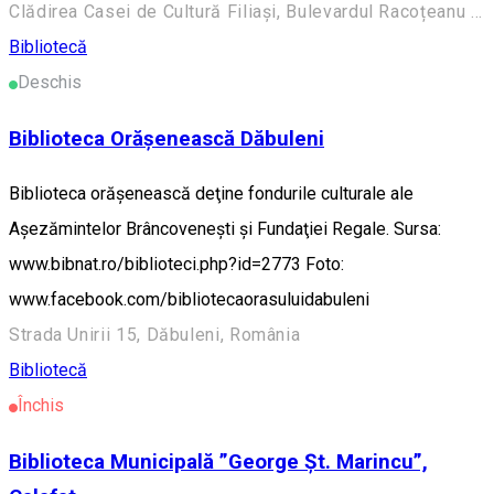
Clădirea Casei de Cultură Filiași, Bulevardul Racoțeanu 157, Filiași 205300, România
Bibliotecă
Deschis
Biblioteca Orăşenească Dăbuleni
Biblioteca orăşenească deţine fondurile culturale ale
Aşezămintelor Brâncoveneşti şi Fundaţiei Regale. Sursa:
www.bibnat.ro/biblioteci.php?id=2773 Foto:
www.facebook.com/bibliotecaorasuluidabuleni
Strada Unirii 15, Dăbuleni, România
Bibliotecă
Închis
Biblioteca Municipală ”George Şt. Marincu”,