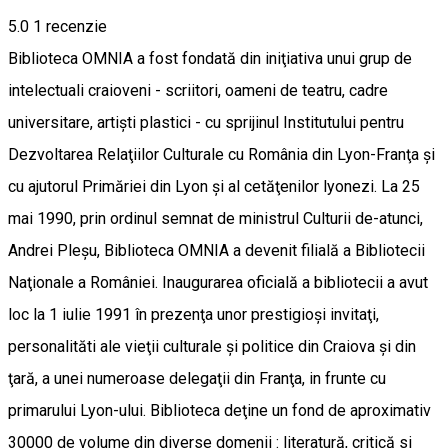
5.0
1 recenzie
Biblioteca OMNIA a fost fondată din iniţiativa unui grup de
intelectuali craioveni - scriitori, oameni de teatru, cadre
universitare, artişti plastici - cu sprijinul Institutului pentru
Dezvoltarea Relaţiilor Culturale cu România din Lyon-Franţa şi
cu ajutorul Primăriei din Lyon şi al cetăţenilor lyonezi. La 25
mai 1990, prin ordinul semnat de ministrul Culturii de-atunci,
Andrei Pleşu, Biblioteca OMNIA a devenit filială a Bibliotecii
Naţionale a României. Inaugurarea oficială a bibliotecii a avut
loc la 1 iulie 1991 în prezenţa unor prestigioşi invitaţi,
personalităti ale vieţii culturale şi politice din Craiova şi din
ţară, a unei numeroase delegaţii din Franţa, in frunte cu
primarului Lyon-ului. Biblioteca deţine un fond de aproximativ
30000 de volume din diverse domenii : literatură, critică si