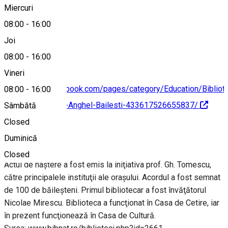
Miercuri
08:00
-
16:00
0251312596
Joi
08:00
-
16:00
Vineri
https://www.facebook.com/pages/category/Education/Bibliot
08:00
-
16:00
Municipala-Petre-Anghel-Bailesti-433617526655837/
Sâmbătă
Closed
Despre
Duminică
Closed
Actul de naştere a fost emis la iniţiativa prof. Gh. Tomescu,
către principalele instituţii ale oraşului. Acordul a fost semnat
de 100 de băileşteni. Primul bibliotecar a fost învăţătorul
Nicolae Mirescu. Biblioteca a funcţionat în Casa de Cetire, iar
în prezent funcţionează în Casa de Cultură.