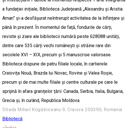
a fundației inițiale, Biblioteca Județeană „Alexandru și Aristia
Aman” și-a desfășurat neîntrerupt activitatea de la înființare și
până în prezent. În momentul de față, fondurile de cărți,
reviste și ziare ale bibliotecii numără peste 628088 unități,
dintre care 535 cărți vechi românești și străine rare din
secolele XVI – XIX, precum și 5 manuscrise valoroase.
Biblioteca dispune de patru filiale locale, în cartierele
Craiovița Nouă, Brazda lui Novac, Rovine și Valea Roșie,
precum și de mai multe filiale și centre culturale pe care le
sprijină în afara granițelor țării: Canada, Serbia, Italia, Bulgaria,
Grecia și, în curând, Republica Moldova.
Strada Mihail Kogălniceanu 9, Craiova 200390, Romania
Bibliotecă
Închis