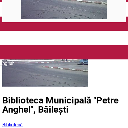
Închirieri auto
Închirieri biciclete
Taxi
Încărcare vehicule electrice
English
Biblioteca Municipală "Petre
Anghel", Băilești
Bibliotecă