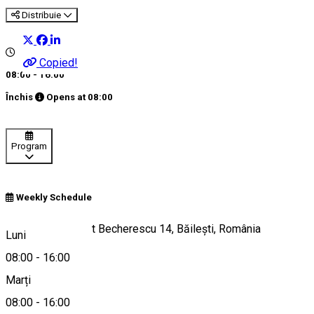
Distribuie
Copied!
08:00 - 16:00
Închis
Opens at
08:00
Program
Weekly Schedule
Strada Locotenent Becherescu 14, Băilești, România
Luni
08:00
-
16:00
Marți
Hartă
08:00
-
16:00