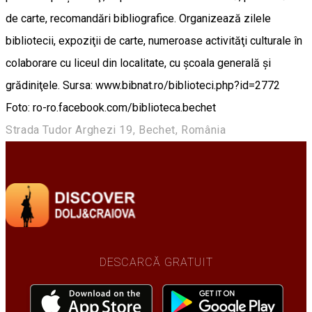
de carte, recomandări bibliografice. Organizează zilele
bibliotecii, expoziţii de carte, numeroase activităţi culturale în
colaborare cu liceul din localitate, cu şcoala generală şi
grădiniţele. Sursa: www.bibnat.ro/biblioteci.php?id=2772
Foto: ro-ro.facebook.com/biblioteca.bechet
Strada Tudor Arghezi 19, Bechet, România
DESCARCĂ GRATUIT