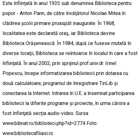
Este înfiinţată în anul 1935 sub denumirea Biblioteca pentru
popor - Anton Pann, de către învăţătorul Nicolae Mitea în
clădirea şcolii primare proaspăt inaugurate. În 1968,
localitatea este declarată oraş, iar Biblioteca devine
Biblioteca Orăşenească. În 1984, după ce fusese mutată în
diverse locaţii, Biblioteca se reîntoarce în localul în care a fost
înfiinţată. În anul 2002, prin sprijinul prof.univ.dr. Irinel
Popescu, începe informatizarea bibliotecii prin dotarea cu
două calculatoare, programul de înregistrare TinLib şi
conectarea la Internet. Intrarea în U.E. a însemnat participarea
bibliotecii la diferite programe şi proiecte, în urma cărora a
fost înfiinţată secţia audio-video. Sursa:
www.bibnat.ro/biblioteci.php?id=2774 Foto:
www.bibliotecafiliasi.ro