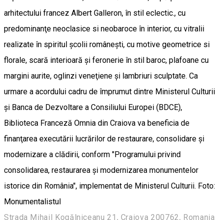
arhitectului francez Albert Galleron, în stil eclectic., cu
predominanţe neoclasice si neobaroce în interior, cu vitralii
realizate în spiritul şcolii româneşti, cu motive geometrice si
florale, scară interioară şi feronerie în stil baroc, plafoane cu
margini aurite, oglinzi veneţiene şi lambriuri sculptate. Ca
urmare a acordului cadru de împrumut dintre Ministerul Culturii
şi Banca de Dezvoltare a Consiliului Europei (BDCE),
Biblioteca Franceză Omnia din Craiova va beneficia de
finanţarea executării lucrărilor de restaurare, consolidare şi
modernizare a clădirii, conform "Programului privind
consolidarea, restaurarea şi modernizarea monumentelor
istorice din România", implementat de Ministerul Culturii. Foto:
Monumentalistul
Strada Mihail Kogălniceanu 21, Craiova 200762, Romania