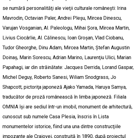
se numără personalităţi ale vieţii culturale româneşti: Irina
Mavrodin, Octavian Paler, Andrei Pleşu, Mircea Dinescu,
Varujan Vosganian, Al. Paleologu, Mihai Şora, Mircea Martin,
Livius Ciocârlie, Al. Călinescu, Ioan Groşan, Vlad Ciobanu,
Tudor Gheorghe, Dinu Adam, Mircea Martin, Ştefan Augustin
Doinaş, Marin Sorescu, Adrian Marino, Laurenţiu Ulici, Marian
Papahagi, iar din străinătate: Jacques Derrida, Lorand Gaspar,
Michel Deguy, Roberto Sanesi, Wiliam Snodgrass, Jo
Shapcott, pictoriţa japoneză Ajako Yamada, Haruya Samya,
traducător de proză românească în limba japoneză. Filiala
OMNIA îşi are sediul într-un imobil, monument de arhitectură,
cunoscut sub numele Casa Plesia, înscris în Lista
monumentelor istorice, fiind una una dintre construcţiile
impozante ale Craiovei, construită în 1890, după proiectul