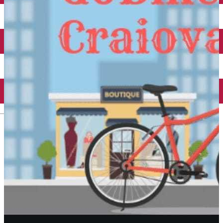
Închirieri auto
Închirieri biciclete
Taxi
Încărcare vehicule electrice
English