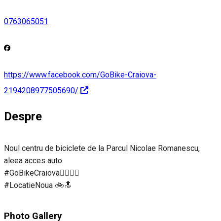
0763065051
https://www.facebook.com/GoBike-Craiova-
2194208977505690/
Despre
Noul centru de biciclete de la Parcul Nicolae Romanescu,
aleea acces auto.
#GoBikeCraiova🚴‍♂️🚴‍♀️
#LocatieNoua 🚲🔝
Photo Gallery