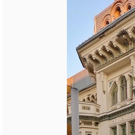
Închirieri auto
Închirieri biciclete
Taxi
Încărcare vehicule electrice
English