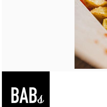
Închirieri auto
Închirieri biciclete
Taxi
Încărcare vehicule electrice
English