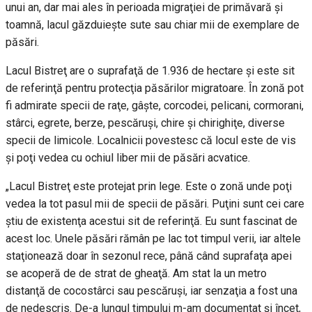
unui an, dar mai ales în perioada migraţiei de primăvară şi
toamnă, lacul găzduieşte sute sau chiar mii de exemplare de
păsări.
Lacul Bistreţ are o suprafaţă de 1.936 de hectare şi este sit
de referinţă pentru protecţia păsărilor migratoare. În zonă pot
fi admirate specii de raţe, gâşte, corcodei, pelicani, cormorani,
stârci, egrete, berze, pescăruşi, chire şi chirighiţe, diverse
specii de limicole. Localnicii povestesc că locul este de vis
şi poţi vedea cu ochiul liber mii de păsări acvatice.
„Lacul Bistreţ este protejat prin lege. Este o zonă unde poţi
vedea la tot pasul mii de specii de păsări. Puţini sunt cei care
ştiu de existenţa acestui sit de referinţă. Eu sunt fascinat de
acest loc. Unele păsări rămân pe lac tot timpul verii, iar altele
staţionează doar în sezonul rece, până când suprafaţa apei
se acoperă de de strat de gheaţă. Am stat la un metro
distanţă de cocostârci sau pescăruşi, iar senzaţia a fost una
de nedescris. De-a lungul timpului m-am documentat şi încet,