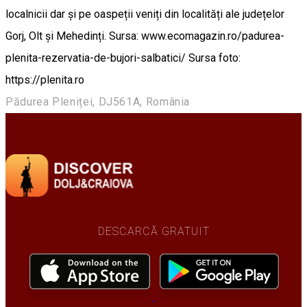
localnicii dar și pe oaspeții veniți din localități ale județelor
Gorj, Olt și Mehedinți. Sursa: www.ecomagazin.ro/padurea-
plenita-rezervatia-de-bujori-salbatici/ Sursa foto:
https://plenita.ro
Pădurea Pleniței, DJ561A, România
DESCARCĂ GRATUIT