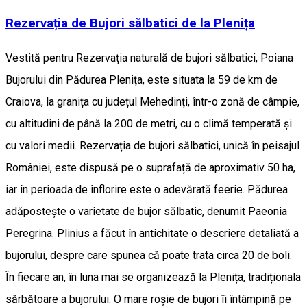
Rezervația de Bujori sălbatici de la Plenița
Vestită pentru Rezervația naturală de bujori sălbatici, Poiana
Bujorului din Pădurea Plenița, este situata la 59 de km de
Craiova, la granița cu județul Mehedinți, într-o zonă de câmpie,
cu altitudini de până la 200 de metri, cu o climă temperată și
cu valori medii. Rezervația de bujori sălbatici, unică în peisajul
României, este dispusă pe o suprafață de aproximativ 50 ha,
iar în perioada de înflorire este o adevărată feerie. Pădurea
adăpostește o varietate de bujor sălbatic, denumit Paeonia
Peregrina. Plinius a făcut în antichitate o descriere detaliată a
bujorului, despre care spunea că poate trata circa 20 de boli.
În fiecare an, în luna mai se organizează la Plenița, tradiționala
sărbătoare a bujorului. O mare roșie de bujori îi întâmpină pe