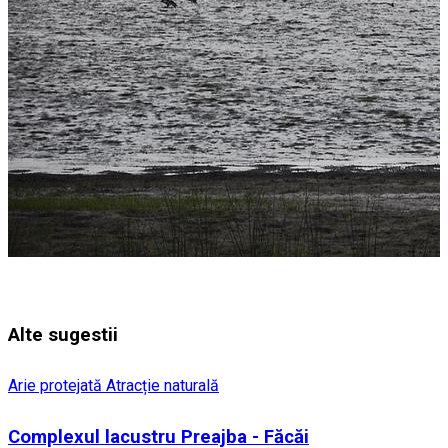
Alte sugestii
Arie protejată
Atracție naturală
Complexul lacustru Preajba - Făcăi