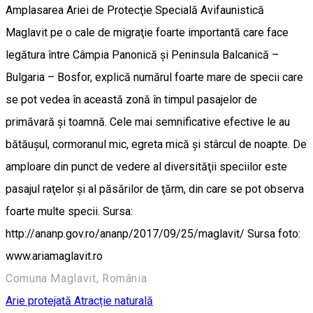
Amplasarea Ariei de Protecţie Specială Avifaunistică
Maglavit pe o cale de migraţie foarte importantă care face
legătura între Câmpia Panonică şi Peninsula Balcanică –
Bulgaria – Bosfor, explică numărul foarte mare de specii care
se pot vedea în această zonă în timpul pasajelor de
primăvară şi toamnă. Cele mai semnificative efective le au
bătăuşul, cormoranul mic, egreta mică şi stârcul de noapte. De
amploare din punct de vedere al diversităţii speciilor este
pasajul raţelor şi al păsărilor de ţărm, din care se pot observa
foarte multe specii. Sursa:
http://ananp.gov.ro/ananp/2017/09/25/maglavit/ Sursa foto:
www.ariamaglavit.ro
Comuna Maglavit, România
Arie protejată
Atracție naturală