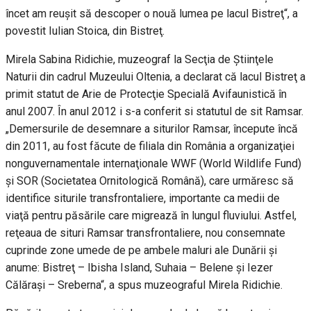
încet am reuşit să descoper o nouă lumea pe lacul Bistreţ“, a
povestit Iulian Stoica, din Bistreţ.
Mirela Sabina Ridichie, muzeograf la Secţia de Ştiinţele
Naturii din cadrul Muzeului Oltenia, a declarat că lacul Bistreţ a
primit statut de Arie de Protecţie Specială Avifaunistică în
anul 2007. În anul 2012 i s-a conferit si statutul de sit Ramsar.
„Demersurile de desemnare a siturilor Ramsar, începute încă
din 2011, au fost făcute de filiala din România a organizaţiei
nonguvernamentale internaţionale WWF (World Wildlife Fund)
şi SOR (Societatea Ornitologică Română), care urmăresc să
identifice siturile transfrontaliere, importante ca medii de
viaţă pentru păsările care migrează în lungul fluviului. Astfel,
reţeaua de situri Ramsar transfrontaliere, nou consemnate
cuprinde zone umede de pe ambele maluri ale Dunării şi
anume: Bistreţ – Ibisha Island, Suhaia – Belene şi Iezer
Călăraşi – Sreberna“, a spus muzeograful Mirela Ridichie.