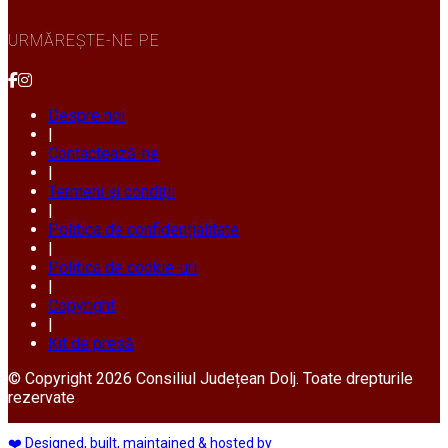
URMĂREȘTE-NE PE
Despre noi
|
Contactează-ne
|
Termeni și condiții
|
Politica de confidențialitate
|
Politica de cookie-uri
|
Copyright
|
Kit de presă
© Copyright 2026 Consiliul Județean Dolj. Toate drepturile
rezervate
❤️ Designed, built, maintained & hosted by