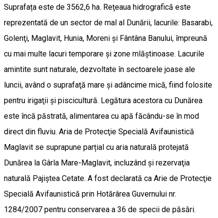
Suprafața este de 3562,6 ha. Reţeaua hidrografică este
reprezentată de un sector de mal al Dunării, lacurile: Basarabi,
Golenţi, Maglavit, Hunia, Moreni şi Fântâna Banului, împreună
cu mai multe lacuri temporare şi zone mlăştinoase. Lacurile
amintite sunt naturale, dezvoltate în sectoarele joase ale
luncii, având o suprafaţă mare şi adâncime mică, fiind folosite
pentru irigaţii şi piscicultură. Legătura acestora cu Dunărea
este încă păstrată, alimentarea cu apă făcându-se în mod
direct din fluviu. Aria de Protecţie Specială Avifaunistică
Maglavit se suprapune parțial cu aria naturală protejată
Dunărea la Gârla Mare-Maglavit, incluzând şi rezervaţia
naturală Pajiştea Cetate. A fost declarată ca Arie de Protecţie
Specială Avifaunistică prin Hotărârea Guvernului nr.
1284/2007 pentru conservarea a 36 de specii de păsări.