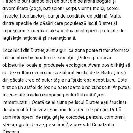
Păsările sunt atrase aici de sursele de hrană bogate şi
diversificate (peşti, batracieni, şerpi, viermi, melci, scoici,
insecte, fitoplancton), dar şi de condiţiile de odihnă. Multe
dintre speciile de păsări care populează lacul Bistreţ şi
împrejurimile imediate ale acestuia sunt specii protejate de
legislaţia naţională şi internaţională.
Localnicii din Bistreţ sunt siguri că zona poate fi transformată
într-un obiectiv turistic de excepţie. „Putem promova
obiceiurile locale şi produsele ecologice. Avem posibilităţi să
ne dezvoltăm economic cu ajutorul lacului de la Bistreţ, însă
din păcate cred că autorităţile nu îşi doresc acest lucru. Este
trist că un astfel de loc nu este foarte bine cunoscut. Ar putea
fi accesate fonduri europene pentru îmbunătăţirea
infrastructurii. Odată ce ai ajuns pe lacul Bistreţ eşti fascinat
de absolut tot ce vezi. Sunt mii de specii de păsări. Pot fi
admirate specii de raţe, gâşte, corcodei, pelicani, cormorani,
stârci, egrete, berze, pescăruşi“, a povestit Constantin
Diaconu.