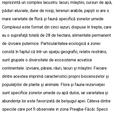
reprezintă un complex lacustru: lacuri, mlaștini, cursuri de apă,
păduri aluviale, dune de nisip, terenuri arabile, pajiști si are o
mare varietate de floră și faună specifică zonelor umede.
Complexul este format din cinci iazuri, dispuse în trepte, care
au o suprafaţă totală de 28 de hectare, alimentate permanent
de izvoare puternice. Particularitatea ecologică a zonei
constă în faptul că într-un spaţiu geografic, relativ restrâns,
sunt grupate o diversitate de ecosisteme acvatice
continentale: izvoare, pâraie, râuri, lacuri şi mlaştini. Fiecare
dintre acestea imprimă caracteristici proprii biocenozelor şi
populaţiilor de plante şi animale. Flora şi fauna rezervaţiei
sunt specifice zonelor umede cu apă dulce, iar varietatea şi
abundenţa lor este favorizată de belşugul apei. Câteva dintre
speciile care pot fi observate in zona Preajba-Făcăi: Specii