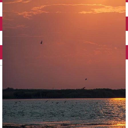
Închirieri auto
Închirieri biciclete
Taxi
Încărcare vehicule electrice
English