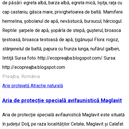
de păsări: egreta albă, barza albă, egreta mică, lişiţa, raţa cu
cap castaniu, gâsca mare, privighetoarea de baltă. Mamifere:
hermelina, şobolanul de apă, nevăstuică, bursucul, hârciogul.
Reptile: şarpele de apă, şopârla de stepă, guşterul, broasca
ţestoasă, broasca testoasă de apă, ţigănuşul Flora: rogoz,
stânjenelul de baltă, papura cu frunza lunga, nufărul galben,
lintiţă Sursa foto: http://ecopreajba.blogspot.com/ Sursa:
http://ecopreajba.blogspot.com
Preajba, România
Arie protejată
Atracție naturală
Aria de protecție specială avifaunistică Maglavit
Aria de protecţie specială avifaunistică Maglavit este situată
în județul Dolj, pe raza localităților Cetate, Maglavit şi Calafat.