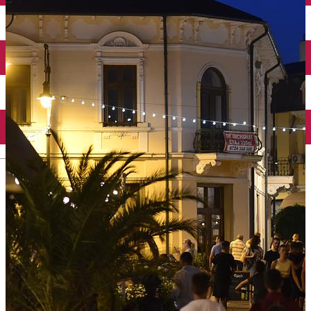
Închirieri auto
Închirieri biciclete
Taxi
Încărcare vehicule electrice
English