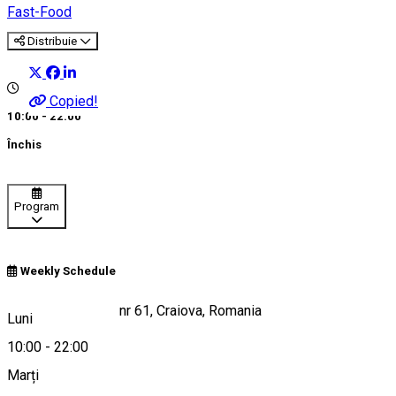
Fast-Food
Distribuie
Copied!
10:00 - 22:00
Închis
Program
Weekly Schedule
Calea Severinului, nr 61, Craiova, Romania
Luni
10:00
-
22:00
Marți
Hartă