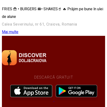
FRIES 🍟 • BURGERS 🍔• SHAKES🥤 🔥 Prăjim pe bune în ulei
de alune
Calea Severinului, nr 61, Craiova, Romania
Mai multe
DESCARCĂ GRATUIT