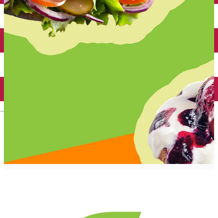
Închirieri auto
Închirieri biciclete
Taxi
Încărcare vehicule electrice
English