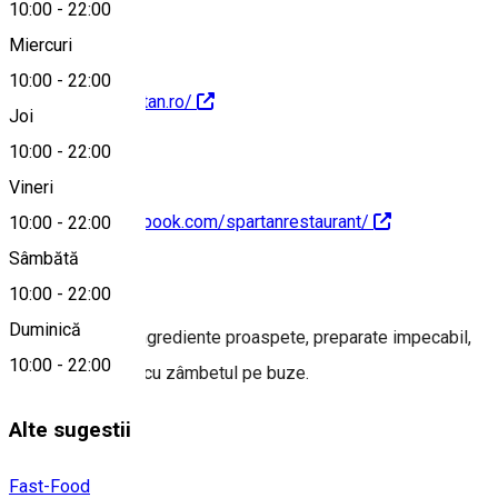
10:00
-
22:00
Miercuri
10:00
-
22:00
https://www.spartan.ro/
Joi
10:00
-
22:00
Vineri
https://www.facebook.com/spartanrestaurant/
10:00
-
22:00
Sâmbătă
Despre
10:00
-
22:00
Duminică
Rețete unice cu ingrediente proaspete, preparate impecabil,
10:00
-
22:00
totul servit rapid, cu zâmbetul pe buze.
Alte sugestii
Fast-Food