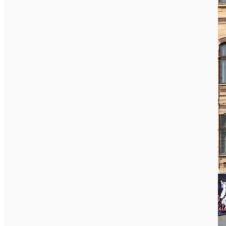
Închirieri auto
Închirieri biciclete
Taxi
Încărcare vehicule electrice
English