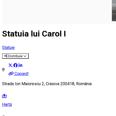
Statuia lui Carol I
Statuie
Distribuie
Copied!
Strada Ion Maiorescu 2, Craiova 200418, România
Hartă