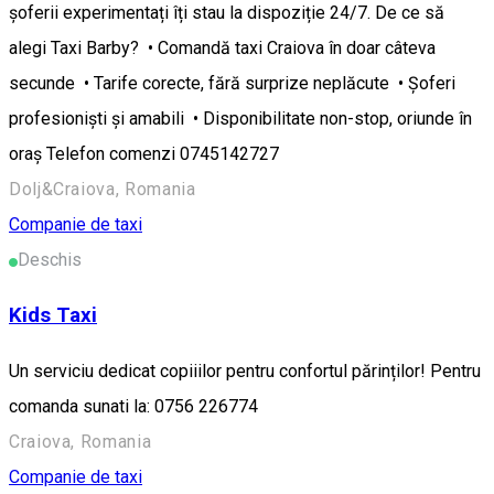
șoferii experimentați îți stau la dispoziție 24/7. De ce să
alegi Taxi Barby? • Comandă taxi Craiova în doar câteva
secunde • Tarife corecte, fără surprize neplăcute • Șoferi
profesioniști și amabili • Disponibilitate non-stop, oriunde în
oraș Telefon comenzi 0745142727
Dolj&Craiova, Romania
Companie de taxi
Deschis
Kids Taxi
Un serviciu dedicat copiiilor pentru confortul părinților! Pentru
comanda sunati la: 0756 226774
Craiova, Romania
Companie de taxi