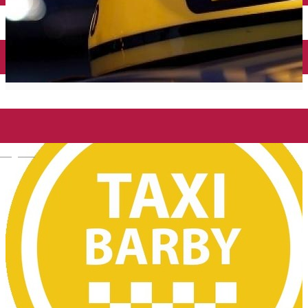
Închirieri auto
Închirieri biciclete
Taxi
Încărcare vehicule electrice
English