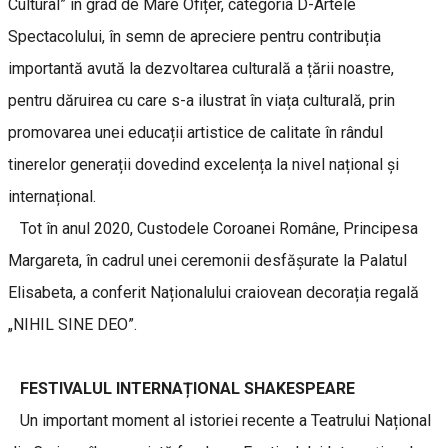
Cultural” în grad de Mare Ofițer, categoria D-Artele
Spectacolului, în semn de apreciere pentru contribuția
importantă avută la dezvoltarea culturală a țării noastre,
pentru dăruirea cu care s-a ilustrat în viața culturală, prin
promovarea unei educații artistice de calitate în rândul
tinerelor generații dovedind excelența la nivel național și
internațional.
Tot în anul 2020, Custodele Coroanei Române, Principesa
Margareta, în cadrul unei ceremonii desfășurate la Palatul
Elisabeta, a conferit Naționalului craiovean decorația regală
„NIHIL SINE DEO”.
FESTIVALUL INTERNAȚIONAL SHAKESPEARE
Un important moment al istoriei recente a Teatrului Național