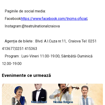
Paginile de social media:
Facebook
https://www.facebook.com/tncms.oficial
;
Instagram:@teatrulnationalcraiova
Agenția de bilete : Blvd. A.I.Cuza nr.11, Craiova Tel: 0251
413677;0251 415363
Program : Luni-Vineri 11.00-19.00; Sâmbătă-Duminică
12.00-19.00
Evenimente ce urmează