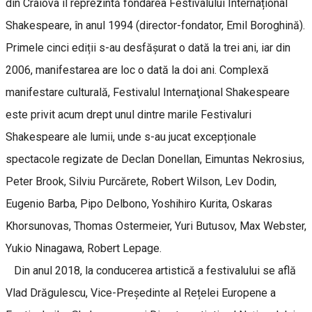
din Craiova îl reprezintă fondarea Festivalului Internațional
Shakespeare, în anul 1994 (director-fondator, Emil Boroghină).
Primele cinci ediții s-au desfășurat o dată la trei ani, iar din
2006, manifestarea are loc o dată la doi ani. Complexă
manifestare culturală, Festivalul Internaţional Shakespeare
este privit acum drept unul dintre marile Festivaluri
Shakespeare ale lumii, unde s-au jucat excepționale
spectacole regizate de Declan Donellan, Eimuntas Nekrosius,
Peter Brook, Silviu Purcărete, Robert Wilson, Lev Dodin,
Eugenio Barba, Pipo Delbono, Yoshihiro Kurita, Oskaras
Khorsunovas, Thomas Ostermeier, Yuri Butusov, Max Webster,
Yukio Ninagawa, Robert Lepage.
Din anul 2018, la conducerea artistică a festivalului se află
Vlad Drăgulescu, Vice-Președinte al Rețelei Europene a