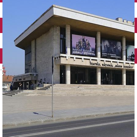
Închirieri auto
Închirieri biciclete
Taxi
Încărcare vehicule electrice
English