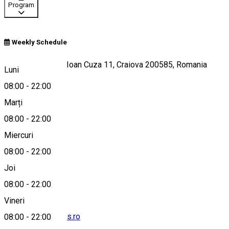
Program
Weekly Schedule
Strada Alexandru Ioan Cuza 11, Craiova 200585, Romania
Luni
08:00
-
22:00
Marți
Hartă
08:00
-
22:00
Miercuri
08:00
-
22:00
0251413677
Joi
08:00
-
22:00
Vineri
secretariat@tncms.ro
08:00
-
22:00