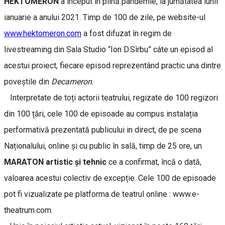
HEKTOMERON
a început în plină pandemie, la jumătatea lunii
ianuarie a anului 2021. Timp de 100 de zile, pe website-ul
www.hektomeron.com
a fost difuzat în regim de
livestreaming din Sala Studio “Ion D.Sîrbu” câte un episod al
acestui proiect, fiecare episod reprezentând practic una dintre
poveștile din
Decameron
.
Interpretate de toți actorii teatrului, regizate de 100 regizori
din 100 țări, cele 100 de episoade au compus instalația
performativă prezentată publicului in direct, de pe scena
Naționalului, online și cu public în sală, timp de 25 ore, un
MARATON artistic și tehnic
ce a confirmat, încă o dată,
valoarea acestui colectiv de excepție. Cele 100 de episoade
pot fi vizualizate pe platforma de teatrul online : www.e-
theatrum.com.