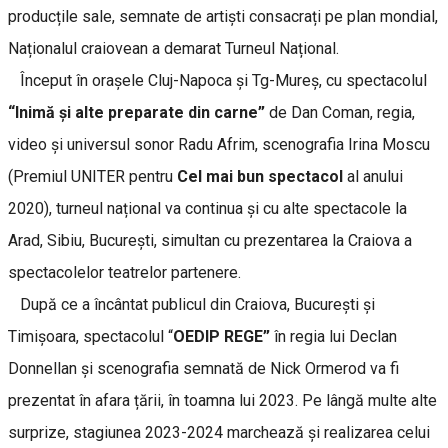
producțile sale, semnate de artiști consacrați pe plan mondial,
Naționalul craiovean a demarat Turneul Național.
Început în orașele Cluj-Napoca și Tg-Mureș, cu spectacolul
“Inimă și alte preparate din carne”
de Dan Coman, regia,
video și universul sonor Radu Afrim, scenografia Irina Moscu
(Premiul UNITER pentru
Cel mai bun spectacol
al anului
2020), turneul național va continua și cu alte spectacole la
Arad, Sibiu, București, simultan cu prezentarea la Craiova a
spectacolelor teatrelor partenere.
După ce a încântat publicul din Craiova, București și
Timișoara, spectacolul “
OEDIP REGE”
în regia lui Declan
Donnellan și scenografia semnată de Nick Ormerod va fi
prezentat în afara țării, în toamna lui 2023. Pe lângă multe alte
surprize, stagiunea 2023-2024 marchează și realizarea celui