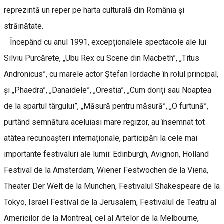
reprezintă un reper pe harta culturală din România și
străinătate.
Începând cu anul 1991, excepționalele spectacole ale lui
Silviu Purcărete, „Ubu Rex cu Scene din Macbeth”, „Titus
Andronicus”, cu marele actor Ștefan Iordache în rolul principal,
și „Phaedra”, „Danaidele”, „Orestia”, „Cum doriți sau Noaptea
de la spartul târgului”, „Măsură pentru măsură”, „O furtună”,
purtând semnătura aceluiasi mare regizor, au însemnat tot
atâtea recunoașteri internaționale, participări la cele mai
importante festivaluri ale lumii: Edinburgh, Avignon, Holland
Festival de la Amsterdam, Wiener Festwochen de la Viena,
Theater Der Welt de la Munchen, Festivalul Shakespeare de la
Tokyo, Israel Festival de la Jerusalem, Festivalul de Teatru al
Americilor de la Montreal, cel al Artelor de la Melbourne,