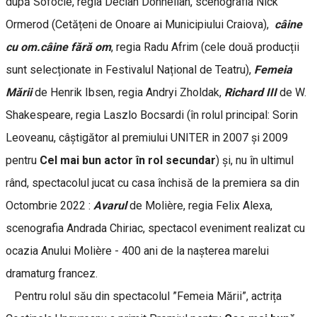
după Sofocle, regia Declan Donnellan, scenografia Nick
Ormerod (Cetățeni de Onoare ai Municipiului Craiova),
câine
cu om.câine fără om
, regia Radu Afrim (cele două producții
sunt selecționate in Festivalul Național de Teatru),
Femeia
Mării
de Henrik Ibsen, regia Andryi Zholdak,
Richard III
de W.
Shakespeare, regia Laszlo Bocsardi (în rolul principal: Sorin
Leoveanu, câștigător al premiului UNITER in 2007 și 2009
pentru
Cel mai bun actor în rol secundar
) și, nu în ultimul
rând, spectacolul jucat cu casa închisă de la premiera sa din
Octombrie 2022 :
Avarul
de Molière, regia Felix Alexa,
scenografia Andrada Chiriac, spectacol eveniment realizat cu
ocazia Anului Molière - 400 ani de la nașterea marelui
dramaturg francez.
Pentru rolul său din spectacolul ”Femeia Mării”, actrița