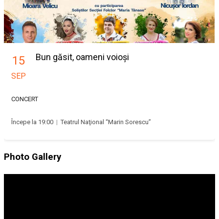
Bun găsit, oameni voioși
15
SEP
CONCERT
Începe la 19:00
|
Teatrul Naţional “Marin Sorescu”
Photo Gallery