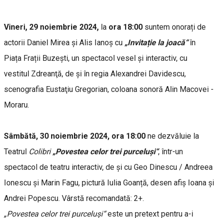
Vineri, 29 noiembrie 2024,
la
ora 18:00
suntem onorați de
actorii Daniel Mirea și Alis Ianoș cu
„Invitație la joacă“
în
Piața Frații Buzești, un spectacol vesel și interactiv, cu
vestitul Zdreanţă, de şi în regia Alexandrei Davidescu,
scenografia Eustaţiu Gregorian, coloana sonoră Alin Macovei -
Moraru.
Sâmbătă, 30 noiembrie 2024, ora 18:00
ne dezvăluie la
Teatrul
Colibri
„Povestea celor trei purceluși“
, într-un
spectacol de teatru interactiv, de și cu Geo Dinescu / Andreea
Ionescu și Marin Fagu, pictură Iulia Goanță, desen afiș Ioana și
Andrei Popescu. Vârstă recomandată: 2+.
„Povestea celor trei purceluși“
este un pretext pentru a-i