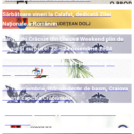
Sărbătoare vineri la Calafat, dedicată Zilei
Naționale a României
Târgul de Crăciun din Craiova Weekend plin de
magie și surprize! 22 – 23 noiembrie 2024
Teatrul Colibri cu spectacole pe scenă și la
Târgul de Crăciun
Pe 15 noiembrie, într-un decor de basm, Craiova
devine capitala Crăciunului
„Universuri paralele“, pe simezele Galeriilor
„Cromatic“