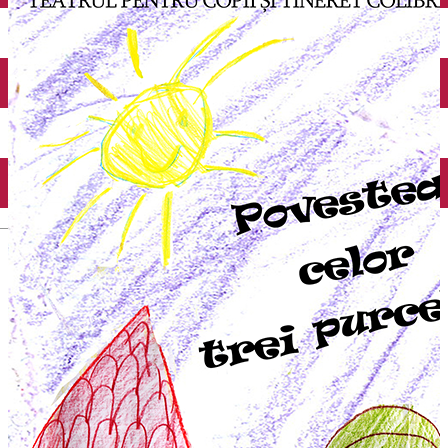
Închirieri auto
Închirieri biciclete
Taxi
Încărcare vehicule electrice
English