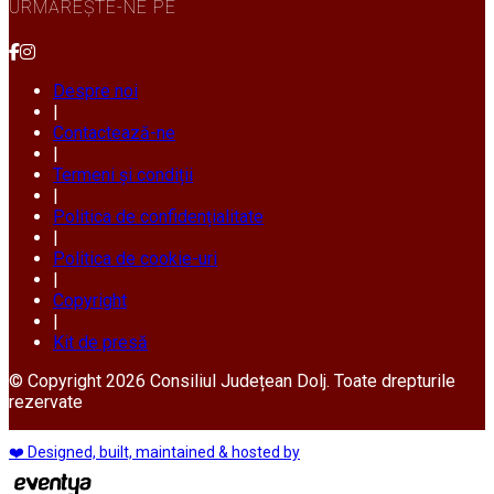
URMĂREȘTE-NE PE
Despre noi
|
Contactează-ne
|
Termeni și condiții
|
Politica de confidențialitate
|
Politica de cookie-uri
|
Copyright
|
Kit de presă
© Copyright 2026 Consiliul Județean Dolj. Toate drepturile
rezervate
❤️ Designed, built, maintained & hosted by