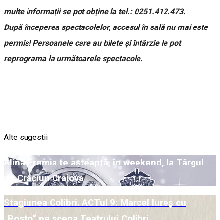
multe informații se pot obține la tel.: 0251.412.473.
După începerea spectacolelor, accesul în sală nu mai este
permis! Persoanele care au bilete și întârzie le pot
reprograma la următoarele spectacole.
Alte sugestii
Alina Eremia te așteaptă, în weekend, la Târgul
de Crăciun Craiova
Stagiunea Colibri. ACTul 9: Marcel Iureș cu
„Rosto“ pe scena Teatrului Colibri