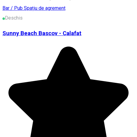
Bar / Pub
Spațiu de agrement
Deschis
Sunny Beach Bascov - Calafat