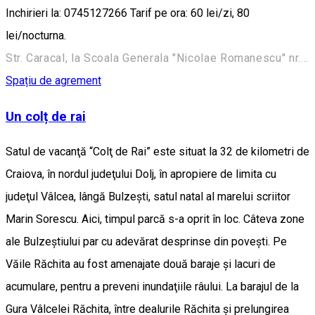
Inchirieri la: 0745127266 Tarif pe ora: 60 lei/zi, 80
lei/nocturna.
Str. Caracal, la Scoala Generala "Nicolae Romanescu" nr. 29, Craiova, Romania
Spațiu de agrement
Un colț de rai
Satul de vacanţă “Colţ de Rai” este situat la 32 de kilometri de
Craiova, în nordul judeţului Dolj, în apropiere de limita cu
judeţul Vâlcea, lângă Bulzeşti, satul natal al marelui scriitor
Marin Sorescu. Aici, timpul parcă s-a oprit în loc. Câteva zone
ale Bulzeştiului par cu adevărat desprinse din poveşti. Pe
Văile Răchita au fost amenajate două baraje şi lacuri de
acumulare, pentru a preveni inundaţiile râului. La barajul de la
Gura Vâlcelei Răchita, între dealurile Răchita şi prelungirea