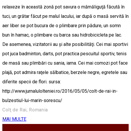
relaxeze în această zonă pot savura o mămăliguţă făcută în
tuci, un grătar făcut pe malul lacului, iar după o masă servită în
aer liber se pot bucura de o plimbare prin pădure, un somn
bun în hamac, o plimbare cu barca sau hidrobicicleta pe lac.
De asemenea, vizitatorii au şi alte posibilităţi. Cei mai sportivi
pot juca badminton, darts, pot practica pescuitul sportiv, tenis
de masă sau plimbări cu sania, iarna. Cei mai comozi pot face
plajă, pot admira raţele sălbatice, berzele negre, egretele sau
diferite specii de flori. sursa:
http://www.jurnalulolteniei.ro/2016/05/05/colt-de-rai-in-
bulzestiul-lui-marin-sorescu/
Colţ de Rai, Romania
MAI MULTE