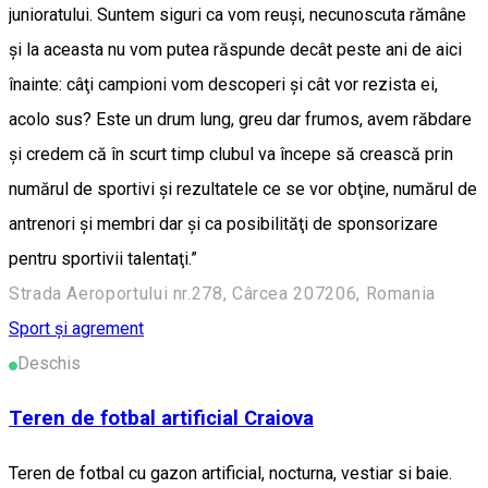
junioratului. Suntem siguri ca vom reuşi, necunoscuta rămâne
şi la aceasta nu vom putea răspunde decât peste ani de aici
înainte: câţi campioni vom descoperi şi cât vor rezista ei,
acolo sus? Este un drum lung, greu dar frumos, avem răbdare
şi credem că în scurt timp clubul va începe să crească prin
numărul de sportivi şi rezultatele ce se vor obţine, numărul de
antrenori şi membri dar şi ca posibilităţi de sponsorizare
pentru sportivii talentaţi.”
Strada Aeroportului nr.278, Cârcea 207206, Romania
Sport și agrement
Deschis
Teren de fotbal artificial Craiova
Teren de fotbal cu gazon artificial, nocturna, vestiar si baie.