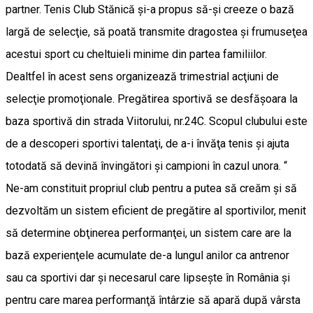
partner. Tenis Club Stănică şi-a propus să-şi creeze o bază
largă de selecţie, să poată transmite dragostea şi frumuseţea
acestui sport cu cheltuieli minime din partea familiilor.
Dealtfel în acest sens organizează trimestrial acţiuni de
selecţie promoţionale. Pregătirea sportivă se desfăşoara la
baza sportivă din strada Viitorului, nr.24C. Scopul clubului este
de a descoperi sportivi talentaţi, de a-i învăţa tenis şi ajuta
totodată să devină învingători şi campioni în cazul unora. “
Ne-am constituit propriul club pentru a putea să creăm şi să
dezvoltăm un sistem eficient de pregătire al sportivilor, menit
să determine obţinerea performanţei, un sistem care are la
bază experienţele acumulate de-a lungul anilor ca antrenor
sau ca sportivi dar şi necesarul care lipseşte în România şi
pentru care marea performanţă întârzie să apară după vârsta