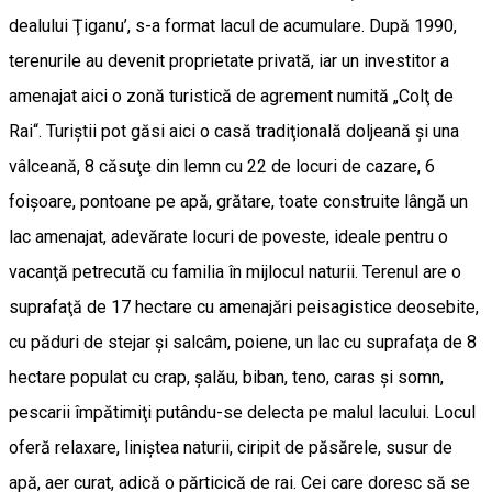
dealului Ţiganu’, s-a format lacul de acumulare. După 1990,
terenurile au devenit proprietate privată, iar un investitor a
amenajat aici o zonă turistică de agrement numită „Colţ de
Rai“. Turiştii pot găsi aici o casă tradiţională doljeană şi una
vâlceană, 8 căsuţe din lemn cu 22 de locuri de cazare, 6
foişoare, pontoane pe apă, grătare, toate construite lângă un
lac amenajat, adevărate locuri de poveste, ideale pentru o
vacanţă petrecută cu familia în mijlocul naturii. Terenul are o
suprafaţă de 17 hectare cu amenajări peisagistice deosebite,
cu păduri de stejar şi salcâm, poiene, un lac cu suprafaţa de 8
hectare populat cu crap, şalău, biban, teno, caras şi somn,
pescarii împătimiţi putându-se delecta pe malul lacului. Locul
oferă relaxare, liniştea naturii, ciripit de păsărele, susur de
apă, aer curat, adică o părticică de rai. Cei care doresc să se