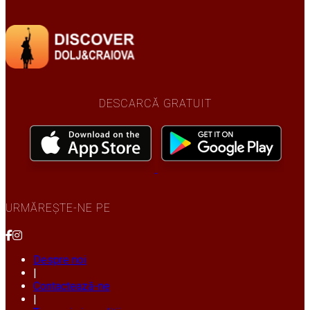
DESCARCĂ GRATUIT
URMĂREȘTE-NE PE
Despre noi
|
Contactează-ne
|