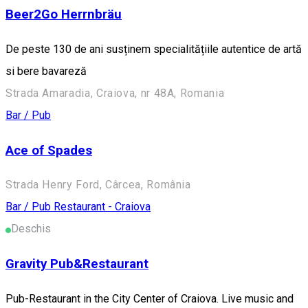
Beer2Go Herrnbräu
De peste 130 de ani susținem specialitățiile autentice de artă
si bere bavareză
Strada Amaradia, Craiova, nr 48A, Romania
Bar / Pub
Ace of Spades
Strada Henry Ford, Cârcea, România
Bar / Pub
Restaurant - Craiova
Deschis
Gravity Pub&Restaurant
Pub-Restaurant in the City Center of Craiova. Live music and