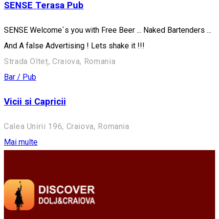
SENSE Terasa Pub
SENSE Welcome`s you with Free Beer ... Naked Bartenders ...
And A false Advertising ! Lets shake it !!!
Strada Olteț, Craiova, Romania
Bar / Pub
Vicii si Capricii
Calea Unirii 196, Craiova, Romania
Mai multe