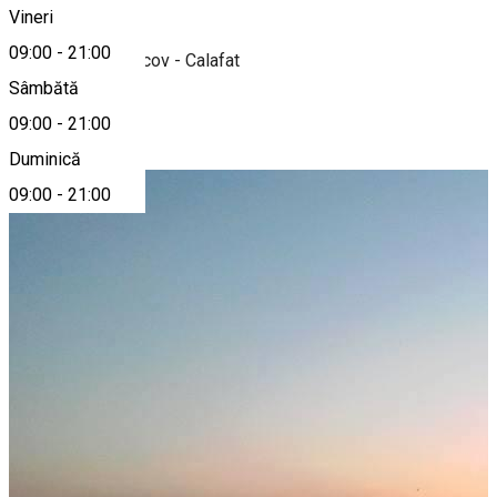
Vineri
09:00
-
21:00
Sunny Beach Bascov - Calafat
Sâmbătă
09:00
-
21:00
Photo Gallery
Duminică
09:00
-
21:00