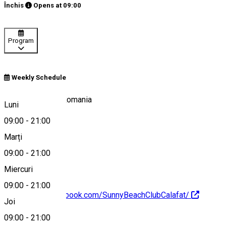
Închis
Opens at
09:00
Program
Weekly Schedule
Calafat 205200, Romania
Luni
09:00
-
21:00
Marți
Hartă
09:00
-
21:00
Miercuri
09:00
-
21:00
https://www.facebook.com/SunnyBeachClubCalafat/
Joi
09:00
-
21:00
Despre