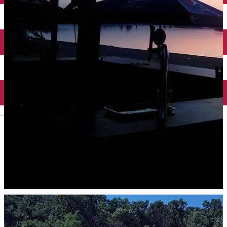
Închirieri auto
Închirieri biciclete
Taxi
Încărcare vehicule electrice
English