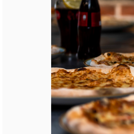
Închirieri auto
Închirieri biciclete
Taxi
Încărcare vehicule electrice
English