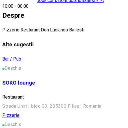
https://www.facebook.com/DonLucianoBailesti/
10:00
-
00:00
Despre
Pizzerie Resturant Don Lucianoo Bailesti
Alte sugestii
Bar / Pub
Deschis
SOKO lounge
Restaurant
Strada Unirii, bloc G3, 205300 Filiași, Romania
Pizzerie
Deschis