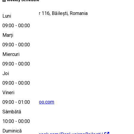
Strada Victoriei, nr 116, Băilești, Romania
Luni
09:00
-
00:00
Marți
Hartă
09:00
-
00:00
Miercuri
09:00
-
00:00
0758 800 808
Joi
09:00
-
00:00
Vineri
donlucianoo@yahoo.com
09:00
-
01:00
Sâmbătă
10:00
-
00:00
Duminică