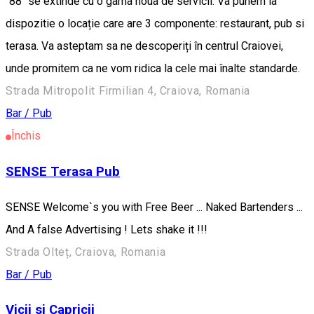
"88" se extinde cu o gama noua de servicii. Va punem la
dispozitie o locație care are 3 componente: restaurant, pub si
terasa. Va asteptam sa ne descoperiți în centrul Craiovei,
unde promitem ca ne vom ridica la cele mai înalte standarde.
Strada Mitropolit Firmilian 4, Craiova, Romania
Bar / Pub
Închis
SENSE Terasa Pub
SENSE Welcome`s you with Free Beer ... Naked Bartenders ...
And A false Advertising ! Lets shake it !!!
Strada Olteț, Craiova, Romania
Bar / Pub
Vicii si Capricii