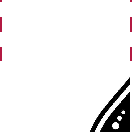
Închirieri auto
Închirieri biciclete
Taxi
Încărcare vehicule electrice
English