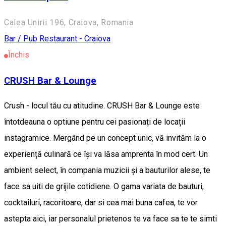
Calea Unirii 196, Craiova, Romania
Bar / Pub
Restaurant - Craiova
Închis
CRUSH Bar & Lounge
Crush - locul tău cu atitudine. CRUSH Bar & Lounge este
întotdeauna o optiune pentru cei pasionați de locații
instagramice. Mergând pe un concept unic, vă invităm la o
experiență culinară ce își va lăsa amprenta în mod cert. Un
ambient select, în compania muzicii și a bauturilor alese, te
face sa uiti de grijile cotidiene. O gama variata de bauturi,
cocktailuri, racoritoare, dar si cea mai buna cafea, te vor
astepta aici, iar personalul prietenos te va face sa te te simti