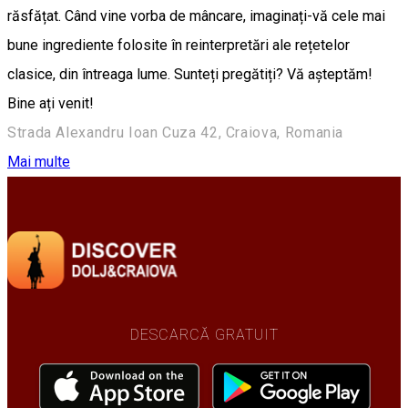
răsfățat. Când vine vorba de mâncare, imaginați-vă cele mai
bune ingrediente folosite în reinterpretări ale rețetelor
clasice, din întreaga lume. Sunteți pregătiți? Vă așteptăm!
Bine ați venit!
Strada Alexandru Ioan Cuza 42, Craiova, Romania
Mai multe
DESCARCĂ GRATUIT