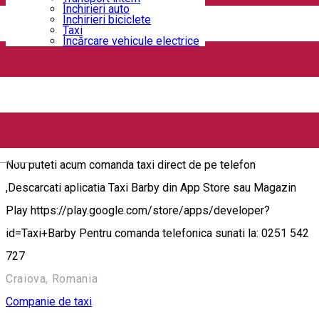
Închirieri auto
Închirieri biciclete
Un serviciu dedicat copiiilor pentru confortul părinților! Pentru
Taxi
Încărcare vehicule electrice
comanda sunati la: 0756 226774
Craiova, Romania
Companie de taxi
Taxi Barby
English
Nou puteti acum comanda taxi direct de pe telefon
,Descarcati aplicatia Taxi Barby din App Store sau Magazin
Play https://play.google.com/store/apps/developer?
id=Taxi+Barby Pentru comanda telefonica sunati la: 0251 542
727
Craiova, Romania
Companie de taxi