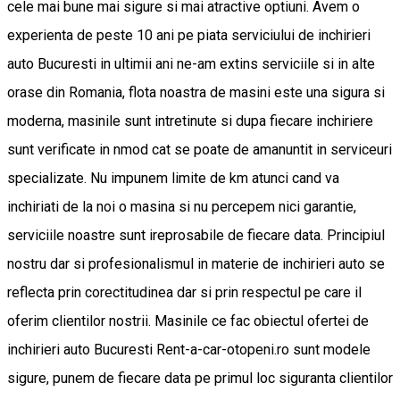
cele mai bune mai sigure si mai atractive optiuni. Avem o
experienta de peste 10 ani pe piata serviciului de inchirieri
auto Bucuresti in ultimii ani ne-am extins serviciile si in alte
orase din Romania, flota noastra de masini este una sigura si
moderna, masinile sunt intretinute si dupa fiecare inchiriere
sunt verificate in nmod cat se poate de amanuntit in serviceuri
specializate. Nu impunem limite de km atunci cand va
inchiriati de la noi o masina si nu percepem nici garantie,
serviciile noastre sunt ireprosabile de fiecare data. Principiul
nostru dar si profesionalismul in materie de inchirieri auto se
reflecta prin corectitudinea dar si prin respectul pe care il
oferim clientilor nostrii. Masinile ce fac obiectul ofertei de
inchirieri auto Bucuresti Rent-a-car-otopeni.ro sunt modele
sigure, punem de fiecare data pe primul loc siguranta clientilor