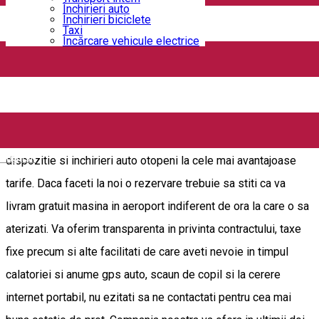
Compania noastra va pune la dispozitie servicii de inchirieri
Închirieri auto
Închirieri biciclete
auto la cele mai bune tarife in principalele aeroporturi din tara,
Taxi
Încărcare vehicule electrice
daca ai nevoie de o oferta personalizata nu ezita sa ne
contactezi, suntem non stop disponibili cu cele mai atractive
oferte. Detinem o flota de peste 50 de masini de inchiriat de
la gama economica si pana la masini din gama de lux sau
masini de teren, de asemenea societatea noastra va pune la
English
dispozitie si inchirieri auto otopeni la cele mai avantajoase
tarife. Daca faceti la noi o rezervare trebuie sa stiti ca va
livram gratuit masina in aeroport indiferent de ora la care o sa
aterizati. Va oferim transparenta in privinta contractului, taxe
fixe precum si alte facilitati de care aveti nevoie in timpul
calatoriei si anume gps auto, scaun de copil si la cerere
internet portabil, nu ezitati sa ne contactati pentru cea mai